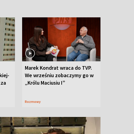
Marek Kondrat wraca do TVP.
iej-
We wrześniu zobaczymy go w
cza
„Królu Maciusiu I”
Rozmowy