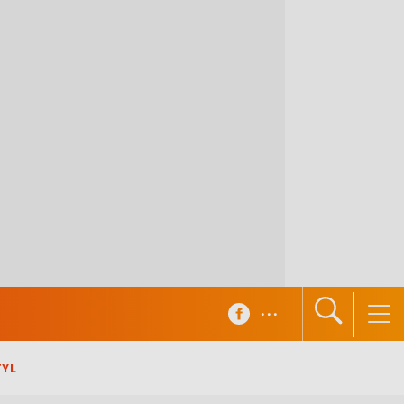
...
TYL