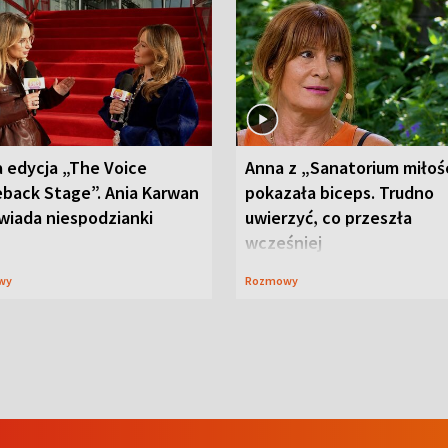
 edycja „The Voice
Anna z „Sanatorium miłoś
back Stage”. Ania Karwan
pokazała biceps. Trudno
wiada niespodzianki
uwierzyć, co przeszła
wcześniej
wy
Rozmowy