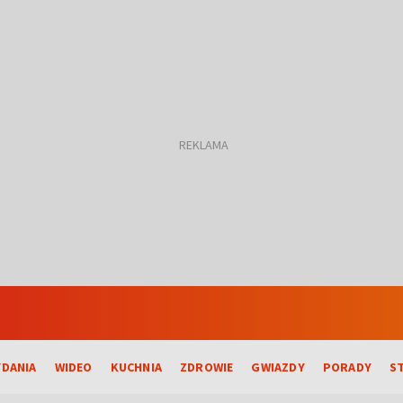
DANIA
WIDEO
KUCHNIA
ZDROWIE
GWIAZDY
PORADY
S