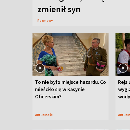
zmienił syn
Rozmowy
To nie było miejsce hazardu. Co
Rejs 
mieściło się w Kasynie
wygl
Oficerskim?
wod
Aktualności
Aktual