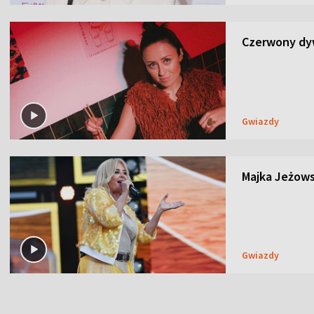
Czerwony dyw
Gwiazdy
Majka Jeżows
Gwiazdy