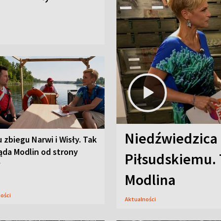
Niedźwiedzica
u zbiegu Narwi i Wisły. Tak
ąda Modlin od strony
Piłsudskiemu. 
y
Modlina
ności
Aktualności