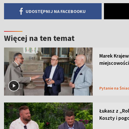
UDOSTĘPNIJ NA FACEBOOKU
Więcej na ten temat
Marek Krajew
miejscowości
Pytanie na Śnia
Łukasz z „Ro
Koszty i pog