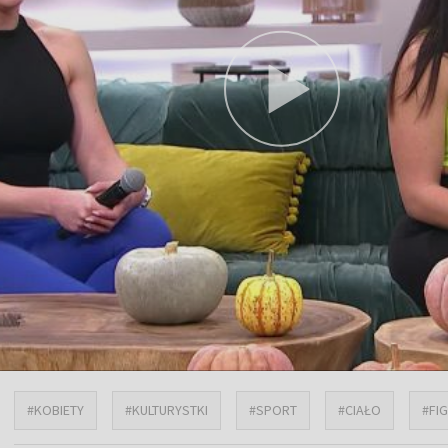
#KOBIETY
#KULTURYSTKI
#SPORT
#CIAŁO
#FI