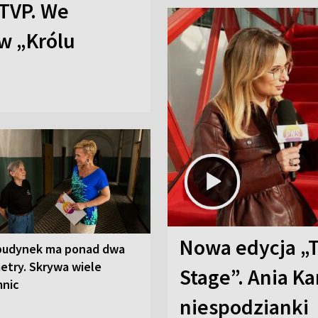
TVP. We
w „Królu
Nowa edycja „
budynek ma ponad dwa
etry. Skrywa wiele
Stage”. Ania K
mnic
niespodzianki