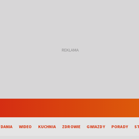
DANIA
WIDEO
KUCHNIA
ZDROWIE
GWIAZDY
PORADY
S