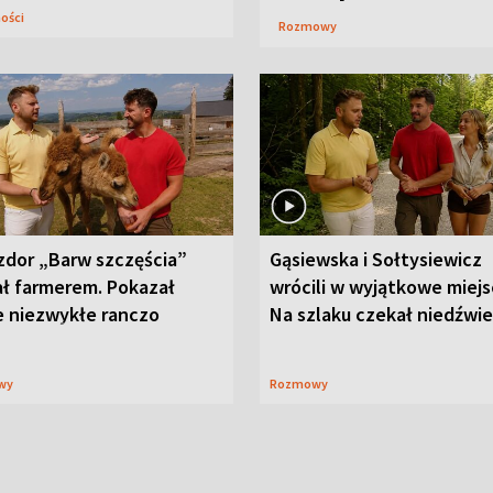
ności
Rozmowy
zdor „Barw szczęścia”
Gąsiewska i Sołtysiewicz
ał farmerem. Pokazał
wrócili w wyjątkowe miejs
e niezwykłe ranczo
Na szlaku czekał niedźwi
wy
Rozmowy