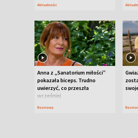
Aktualności
Aktual
Anna z „Sanatorium miłości”
Gwia
pokazała biceps. Trudno
zost
uwierzyć, co przeszła
swoj
wcześniej
Rozmowy
Rozmo