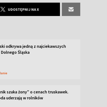
UDOSTĘPNIJ NA X
ski odkrywa jedną z najciekawszych
 Dolnego Śląska
danie
lnik szuka żony” o cenach truskawek.
oda uderzają w rolników