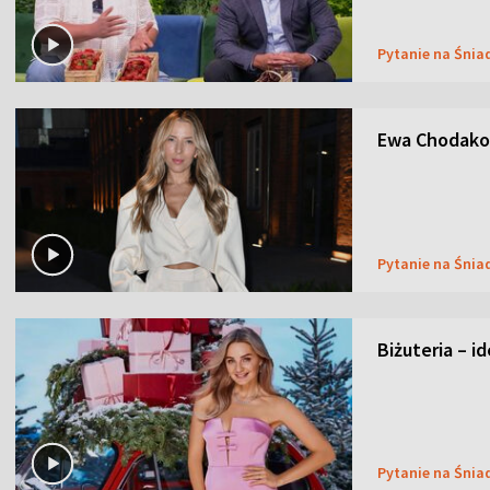
Pytanie na Śnia
Ewa Chodakow
Pytanie na Śnia
Biżuteria – i
Pytanie na Śnia