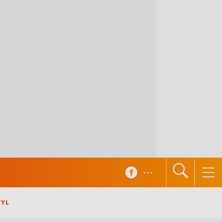
...
TYL