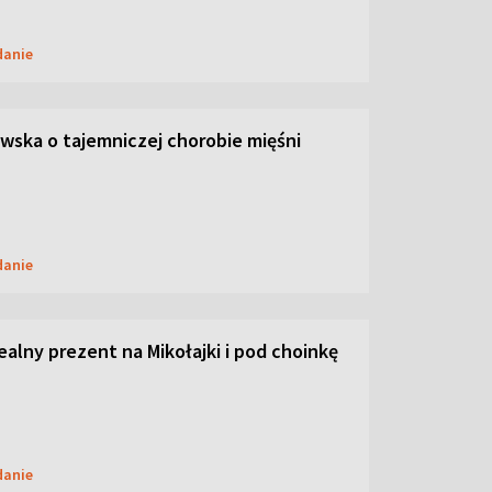
danie
ska o tajemniczej chorobie mięśni
danie
dealny prezent na Mikołajki i pod choinkę
danie