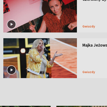
Gwiazdy
Majka Jeżows
Gwiazdy