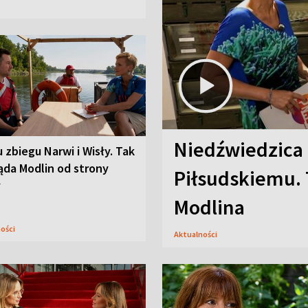
Niedźwiedzica
u zbiegu Narwi i Wisły. Tak
ąda Modlin od strony
Piłsudskiemu. 
y
Modlina
ności
Aktualności