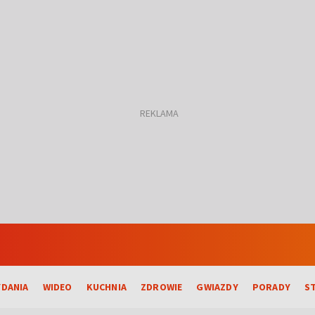
DANIA
WIDEO
KUCHNIA
ZDROWIE
GWIAZDY
PORADY
S