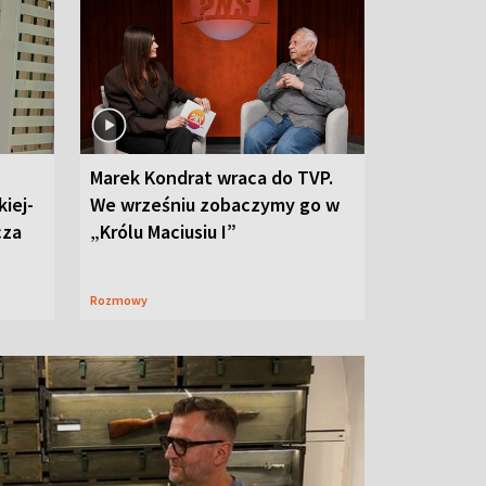
Marek Kondrat wraca do TVP.
iej-
We wrześniu zobaczymy go w
cza
„Królu Maciusiu I”
Rozmowy