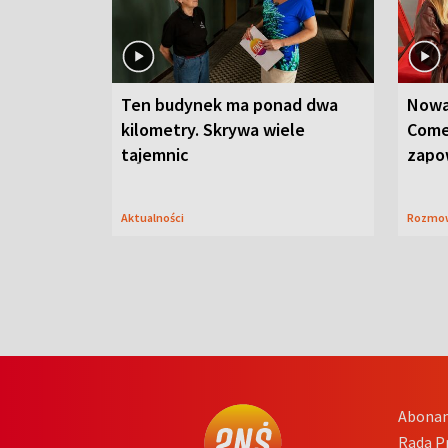
Ten budynek ma ponad dwa
Nowa
kilometry. Skrywa wiele
Come
tajemnic
zapo
Aktualności
Rozmo
Abona
Rada 