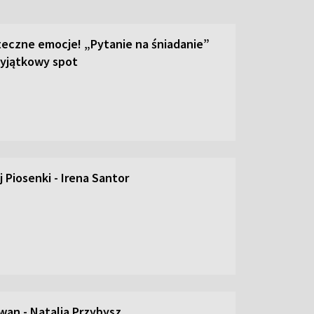
teczne emocje! „Pytanie na śniadanie”
yjątkowy spot
 Piosenki - Irena Santor
an - Natalia Przybysz