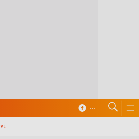
...
TYL