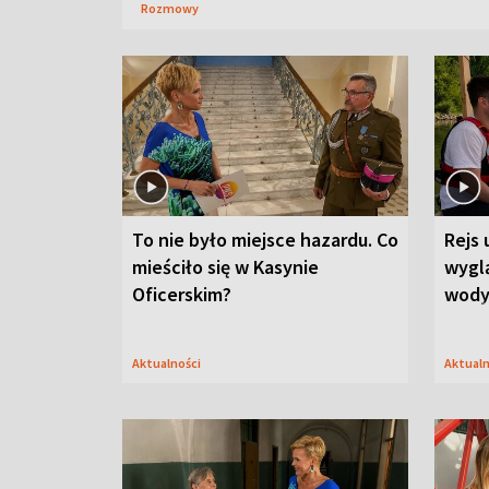
Rozmowy
To nie było miejsce hazardu. Co
Rejs 
mieściło się w Kasynie
wygl
Oficerskim?
wod
Aktualności
Aktual