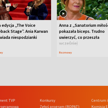
 edycja „The Voice
Anna z „Sanatorium miłoś
back Stage”. Ania Karwan
pokazała biceps. Trudno
wiada niespodzianki
uwierzyć, co przeszła
wcześniej
wy
Rozmowy
ment TVP
Konkursy
Centrum i
Programowa
Zgłoś program (ROPAT)
Komisja E