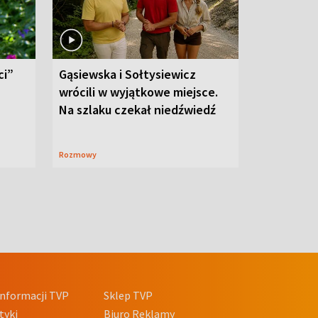
ci”
Gąsiewska i Sołtysiewicz
wrócili w wyjątkowe miejsce.
Na szlaku czekał niedźwiedź
Rozmowy
nformacji TVP
Sklep TVP
tyki
Biuro Reklamy