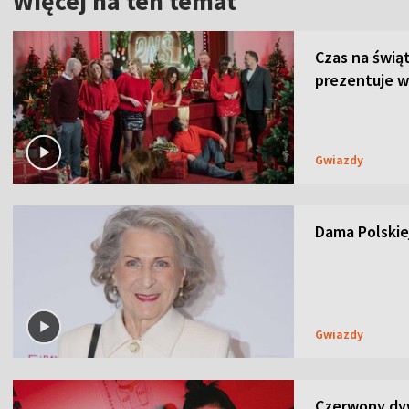
Więcej na ten temat
Czas na świą
prezentuje w
Gwiazdy
Dama Polskiej
Gwiazdy
Czerwony dyw