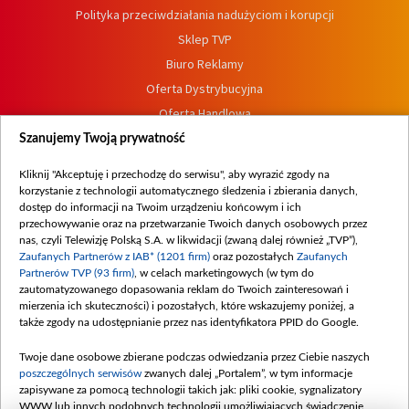
Polityka przeciwdziałania nadużyciom i korupcji
Sklep TVP
Biuro Reklamy
Oferta Dystrybucyjna
Oferta Handlowa
Dostępność
Szanujemy Twoją prywatność
Moje zgody
Kliknij "Akceptuję i przechodzę do serwisu", aby wyrazić zgody na
Procedura zgłoszeń wewnętrznych
korzystanie z technologii automatycznego śledzenia i zbierania danych,
dostęp do informacji na Twoim urządzeniu końcowym i ich
przechowywanie oraz na przetwarzanie Twoich danych osobowych przez
nas, czyli Telewizję Polską S.A. w likwidacji (zwaną dalej również „TVP”),
Zaufanych Partnerów z IAB* (1201 firm)
oraz pozostałych
Zaufanych
Partnerów TVP (93 firm)
, w celach marketingowych (w tym do
zautomatyzowanego dopasowania reklam do Twoich zainteresowań i
mierzenia ich skuteczności) i pozostałych, które wskazujemy poniżej, a
także zgody na udostępnianie przez nas identyfikatora PPID do Google.
Twoje dane osobowe zbierane podczas odwiedzania przez Ciebie naszych
poszczególnych serwisów
zwanych dalej „Portalem”, w tym informacje
zapisywane za pomocą technologii takich jak: pliki cookie, sygnalizatory
WWW lub innych podobnych technologii umożliwiających świadczenie