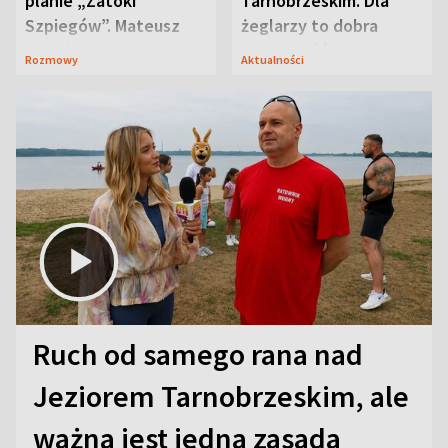
planie „Zatoki
Tarnobrzeskim. Dla
Szpiegów”. Mateusz
żeglarzy to dobra
Janicki odsłonił
wiadomość
Rozmowy
Aktualności
aktorski sekret
Ruch od samego rana nad
Jeziorem Tarnobrzeskim, ale
ważna jest jedna zasada