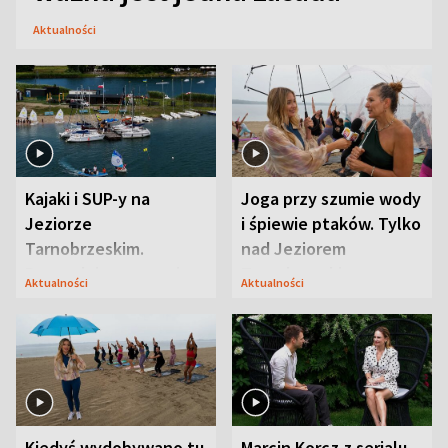
Aktualności
Kajaki i SUP-y na
Joga przy szumie wody
Jeziorze
i śpiewie ptaków. Tylko
Tarnobrzeskim.
nad Jeziorem
Przyrodnicy zwracają
Tarnobrzeskim
Aktualności
Aktualności
uwagę na coś jeszcze
Kiedyś wydobywano tu
Marcin Korcz z serialu