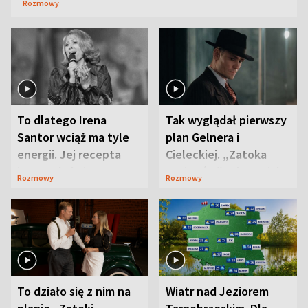
Rozmowy
To dlatego Irena
Tak wyglądał pierwszy
Santor wciąż ma tyle
plan Gelnera i
energii. Jej recepta
Cieleckiej. „Zatoka
jest zaskakująco
szpiegów” od razu ich
Rozmowy
Rozmowy
prosta
zaskoczyła
To działo się z nim na
Wiatr nad Jeziorem