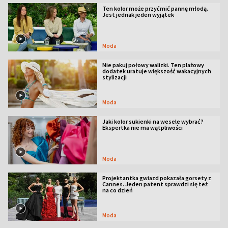
Ten kolor może przyćmić pannę młodą.
Jest jednak jeden wyjątek
Moda
Nie pakuj połowy walizki. Ten plażowy
dodatek uratuje większość wakacyjnych
stylizacji
Moda
Jaki kolor sukienki na wesele wybrać?
Ekspertka nie ma wątpliwości
Moda
Projektantka gwiazd pokazała gorsety z
Cannes. Jeden patent sprawdzi się też
na co dzień
Moda