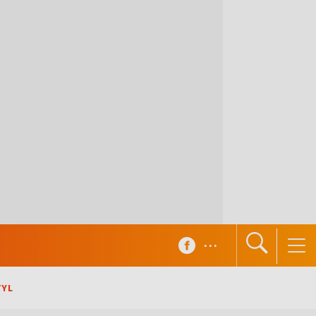
...
TYL