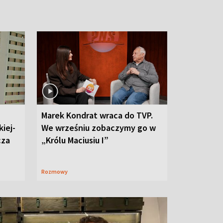
Marek Kondrat wraca do TVP.
iej-
We wrześniu zobaczymy go w
cza
„Królu Maciusiu I”
Rozmowy