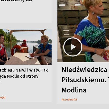
Niedźwiedzica
u zbiegu Narwi i Wisły. Tak
ąda Modlin od strony
Piłsudskiemu. 
y
Modlina
ności
Aktualności