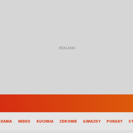
DANIA
WIDEO
KUCHNIA
ZDROWIE
GWIAZDY
PORADY
S