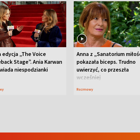
 edycja „The Voice
Anna z „Sanatorium miłoś
back Stage”. Ania Karwan
pokazała biceps. Trudno
wiada niespodzianki
uwierzyć, co przeszła
wcześniej
wy
Rozmowy