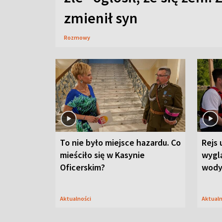
zmienił syn
Rozmowy
To nie było miejsce hazardu. Co
Rejs 
mieściło się w Kasynie
wygl
Oficerskim?
wod
Aktualności
Aktual