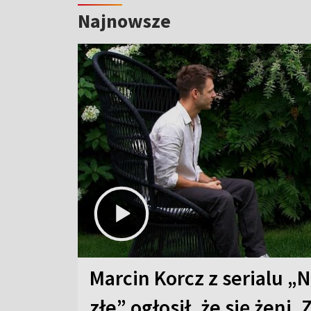
Najnowsze
Marcin Korcz z serialu „N
złe” ogłosił, że się żeni. 