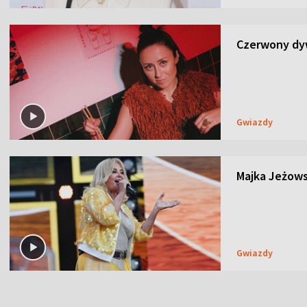
Czerwony dyw
Gwiazdy
Majka Jeżows
Gwiazdy