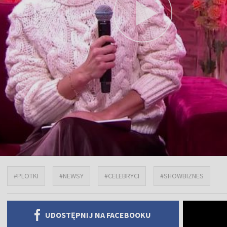
#PLOTKI
#NEWSY
#CELEBRYCI
#SHOWBIZNES
UDOSTĘPNIJ NA FACEBOOKU