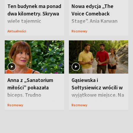
Ten budynek ma ponad
Nowa edycja „The
dwa kilometry. Skrywa
Voice Comeback
wiele tajemnic
Stage”. Ania Karwan
zapowiada
Aktualności
Rozmowy
niespodzianki
Anna z „Sanatorium
Gąsiewska i
miłości” pokazała
Sołtysiewicz wrócili w
biceps. Trudno
wyjątkowe miejsce. Na
uwierzyć, co przeszła
szlaku czekał
Rozmowy
Rozmowy
wcześniej
niedźwiedź