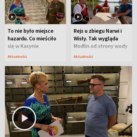
To nie było miejsce
Rejs u zbiegu Narwi i
hazardu. Co mieściło
Wisły. Tak wygląda
się w Kasynie
Modlin od strony wody
Oficerskim?
Aktualności
Aktualności