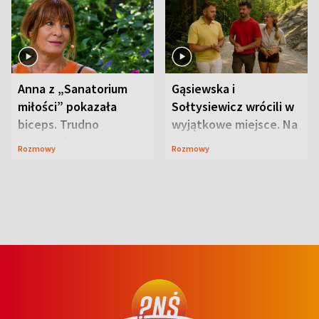
Anna z „Sanatorium
Gąsiewska i
miłości” pokazała
Sołtysiewicz wrócili w
biceps. Trudno
wyjątkowe miejsce. Na
uwierzyć, co przeszła
szlaku czekał
Rozmowy
Rozmowy
wcześniej
niedźwiedź