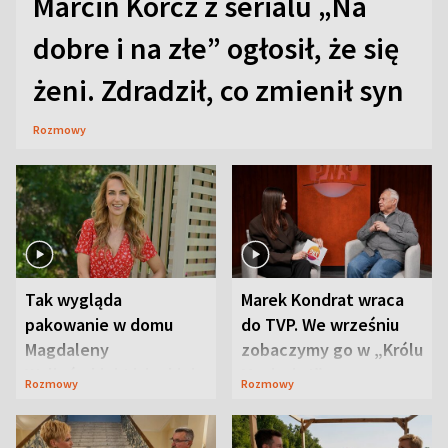
Marcin Korcz z serialu „Na
dobre i na złe” ogłosił, że się
żeni. Zdradził, co zmienił syn
Rozmowy
Tak wygląda
Marek Kondrat wraca
pakowanie w domu
do TVP. We wrześniu
Magdaleny
zobaczymy go w „Królu
Waligórskiej-Lisieckiej.
Maciusiu I”
Rozmowy
Rozmowy
Mąż nie odpuszcza