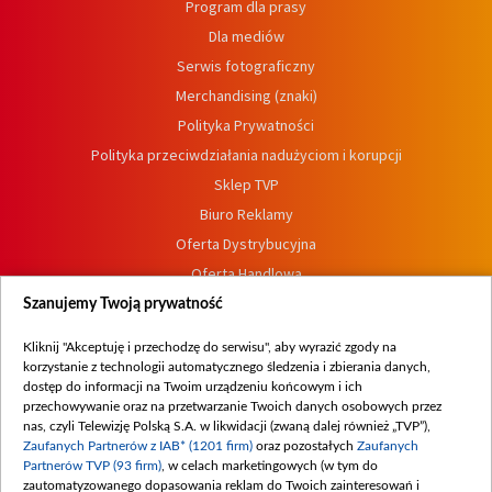
Program dla prasy
Dla mediów
Serwis fotograficzny
Merchandising (znaki)
Polityka Prywatności
Polityka przeciwdziałania nadużyciom i korupcji
Sklep TVP
Biuro Reklamy
Oferta Dystrybucyjna
Oferta Handlowa
Dostępność
Szanujemy Twoją prywatność
Moje zgody
Kliknij "Akceptuję i przechodzę do serwisu", aby wyrazić zgody na
Procedura zgłoszeń wewnętrznych
korzystanie z technologii automatycznego śledzenia i zbierania danych,
dostęp do informacji na Twoim urządzeniu końcowym i ich
przechowywanie oraz na przetwarzanie Twoich danych osobowych przez
nas, czyli Telewizję Polską S.A. w likwidacji (zwaną dalej również „TVP”),
Zaufanych Partnerów z IAB* (1201 firm)
oraz pozostałych
Zaufanych
Partnerów TVP (93 firm)
, w celach marketingowych (w tym do
zautomatyzowanego dopasowania reklam do Twoich zainteresowań i