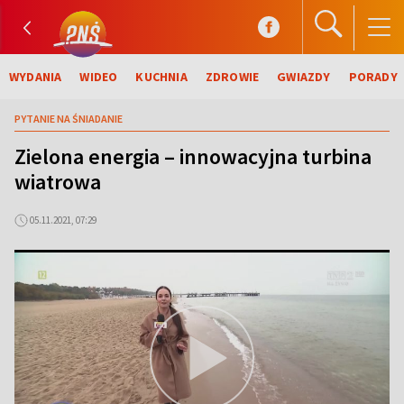
WYDANIA
WIDEO
KUCHNIA
ZDROWIE
GWIAZDY
PORADY
PYTANIE NA ŚNIADANIE
Zielona energia – innowacyjna turbina
wiatrowa
05.11.2021, 07:29