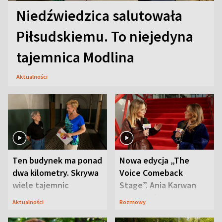
Niedźwiedzica salutowała
Piłsudskiemu. To niejedyna
tajemnica Modlina
Aktualności
Ten budynek ma ponad
Nowa edycja „The
dwa kilometry. Skrywa
Voice Comeback
wiele tajemnic
Stage”. Ania Karwan
zapowiada
Aktualności
Rozmowy
niespodzianki