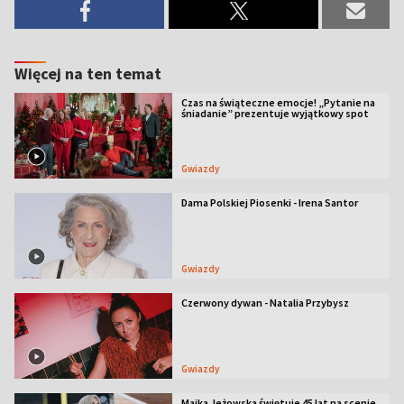
Więcej na ten temat
Czas na świąteczne emocje! „Pytanie na
śniadanie” prezentuje wyjątkowy spot
Gwiazdy
Dama Polskiej Piosenki - Irena Santor
Gwiazdy
Czerwony dywan - Natalia Przybysz
Gwiazdy
Majka Jeżowska świętuje 45 lat na scenie