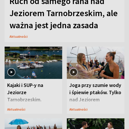
Ruch od samego rana nad
Jeziorem Tarnobrzeskim, ale
ważna jest jedna zasada
Aktualności
Kajaki i SUP-y na
Joga przy szumie wody
Jeziorze
i śpiewie ptaków. Tylko
Tarnobrzeskim.
nad Jeziorem
Przyrodnicy zwracają
Tarnobrzeskim
Aktualności
Aktualności
uwagę na coś jeszcze