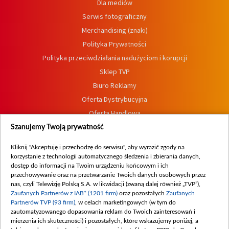
Dla mediów
Serwis fotograficzny
Merchandising (znaki)
Polityka Prywatności
Polityka przeciwdziałania nadużyciom i korupcji
Sklep TVP
Biuro Reklamy
Oferta Dystrybucyjna
Oferta Handlowa
Dostępność
Szanujemy Twoją prywatność
Moje zgody
Kliknij "Akceptuję i przechodzę do serwisu", aby wyrazić zgody na
Procedura zgłoszeń wewnętrznych
korzystanie z technologii automatycznego śledzenia i zbierania danych,
dostęp do informacji na Twoim urządzeniu końcowym i ich
przechowywanie oraz na przetwarzanie Twoich danych osobowych przez
nas, czyli Telewizję Polską S.A. w likwidacji (zwaną dalej również „TVP”),
Zaufanych Partnerów z IAB* (1201 firm)
oraz pozostałych
Zaufanych
Partnerów TVP (93 firm)
, w celach marketingowych (w tym do
zautomatyzowanego dopasowania reklam do Twoich zainteresowań i
mierzenia ich skuteczności) i pozostałych, które wskazujemy poniżej, a