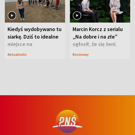
Kiedyś wydobywano tu
Marcin Korcz z serialu
siarkę. Dziś to idealne
„Na dobre i na złe”
miejsce na
ogłosił, że się żeni.
wypoczynek
Zdradził, co zmienił
Aktualności
Rozmowy
syn