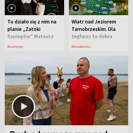
To działo się z nim na
Wiatr nad Jeziorem
planie „Zatoki
Tarnobrzeskim. Dla
Szpiegów”. Mateusz
żeglarzy to dobra
Janicki odsłonił
wiadomość
Rozmowy
Aktualności
aktorski sekret