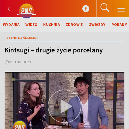
WYDANIA
WIDEO
KUCHNIA
ZDROWIE
GWIAZDY
PORADY
PYTANIE NA ŚNIADANIE
Kintsugi – drugie życie porcelany
02.11.2021, 06:52