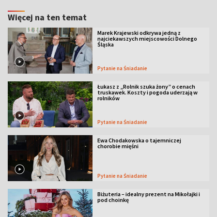
Więcej na ten temat
Marek Krajewski odkrywa jedną z
najciekawszych miejscowości Dolnego
Śląska
Pytanie na Śniadanie
Łukasz z „Rolnik szuka żony” o cenach
truskawek. Koszty i pogoda uderzają w
rolników
Pytanie na Śniadanie
Ewa Chodakowska o tajemniczej
chorobie mięśni
Pytanie na Śniadanie
Biżuteria – idealny prezent na Mikołajki i
pod choinkę