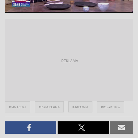
#KINTSUGI
#PORCELANA
#JAPONIA
#RECYKLING