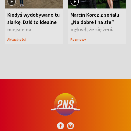
Kiedyś wydobywano tu
Marcin Korcz z serialu
siarkę. Dziś to idealne
„Na dobre i na złe”
miejsce na
ogłosił, że się żeni.
wypoczynek
Zdradził, co zmienił
Aktualności
Rozmowy
syn