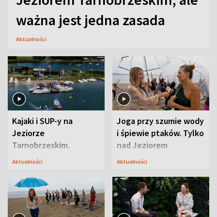
ważna jest jedna zasada
Aktualności
Kajaki i SUP-y na
Joga przy szumie wody
Jeziorze
i śpiewie ptaków. Tylko
Tarnobrzeskim.
nad Jeziorem
Przyrodnicy zwracają
Tarnobrzeskim
Aktualności
Aktualności
uwagę na coś jeszcze