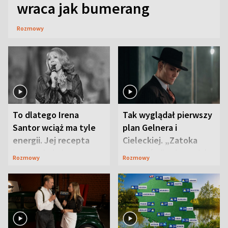
wraca jak bumerang
Rozmowy
To dlatego Irena
Tak wyglądał pierwszy
Santor wciąż ma tyle
plan Gelnera i
energii. Jej recepta
Cieleckiej. „Zatoka
jest zaskakująco
szpiegów” od razu ich
Rozmowy
Rozmowy
prosta
zaskoczyła