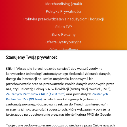
Merchandising (znaki)
Polityka Prywatności
Polityka przeciwdziałania nadużyciom i korupcji
Sklep TVP
Biuro Reklamy
Oferta Dystrybucyjna
Oferta Handlowa
Dostępność
Szanujemy Twoją prywatność
Moje zgody
Kliknij "Akceptuję i przechodzę do serwisu", aby wyrazić zgody na
Procedura zgłoszeń wewnętrznych
korzystanie z technologii automatycznego śledzenia i zbierania danych,
dostęp do informacji na Twoim urządzeniu końcowym i ich
przechowywanie oraz na przetwarzanie Twoich danych osobowych przez
nas, czyli Telewizję Polską S.A. w likwidacji (zwaną dalej również „TVP”),
Zaufanych Partnerów z IAB* (1201 firm)
oraz pozostałych
Zaufanych
Partnerów TVP (93 firm)
, w celach marketingowych (w tym do
zautomatyzowanego dopasowania reklam do Twoich zainteresowań i
mierzenia ich skuteczności) i pozostałych, które wskazujemy poniżej, a
także zgody na udostępnianie przez nas identyfikatora PPID do Google.
Twoje dane osobowe zbierane podczas odwiedzania przez Ciebie naszych