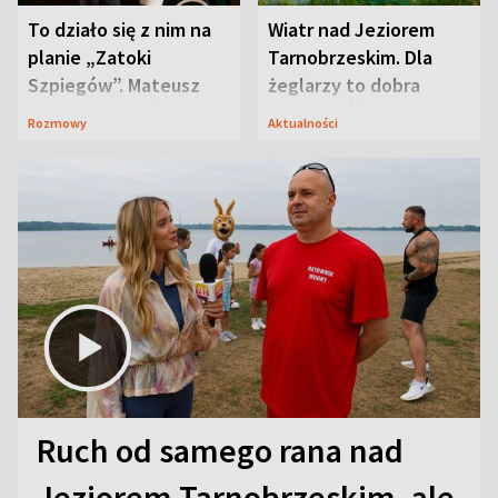
To działo się z nim na
Wiatr nad Jeziorem
planie „Zatoki
Tarnobrzeskim. Dla
Szpiegów”. Mateusz
żeglarzy to dobra
Janicki odsłonił
wiadomość
Rozmowy
Aktualności
aktorski sekret
Ruch od samego rana nad
Jeziorem Tarnobrzeskim, ale