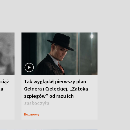
ciąż
Tak wyglądał pierwszy plan
ta
Gelnera i Cieleckiej. „Zatoka
szpiegów” od razu ich
zaskoczyła
Rozmowy