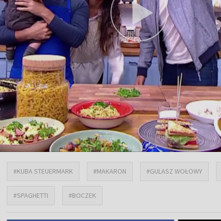
#KUBA STEUERMARK
#MAKARON
#GULASZ WOŁOWY
#SPAGHETTI
#BOCZEK