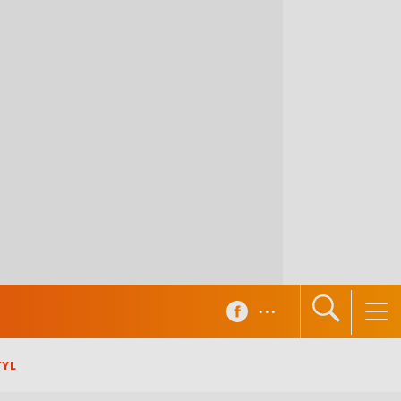
...
TYL