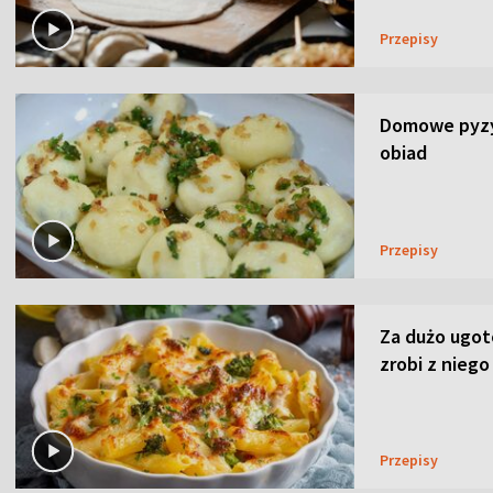
Przepisy
Domowe pyzy 
obiad
Przepisy
Za dużo ugo
zrobi z niego
Przepisy