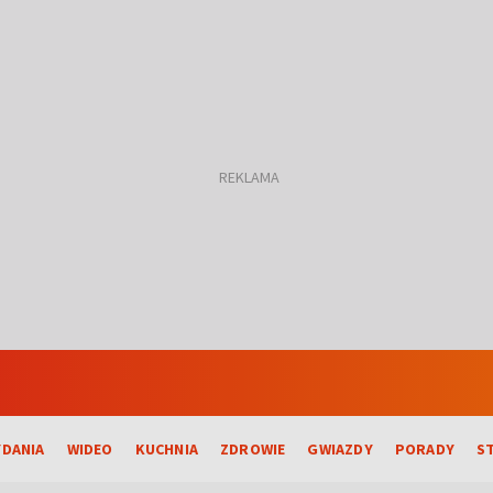
DANIA
WIDEO
KUCHNIA
ZDROWIE
GWIAZDY
PORADY
S