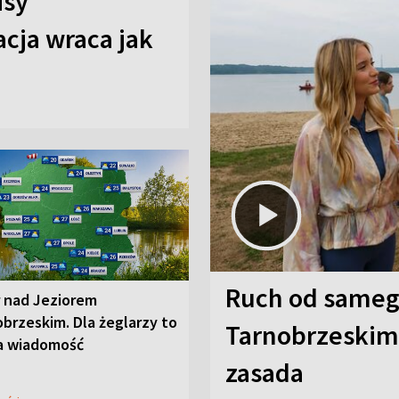
isy
cja wraca jak
Ruch od sameg
r nad Jeziorem
brzeskim. Dla żeglarzy to
Tarnobrzeskim,
a wiadomość
zasada