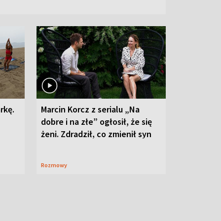
rkę.
Marcin Korcz z serialu „Na
dobre i na złe” ogłosił, że się
żeni. Zdradził, co zmienił syn
Rozmowy