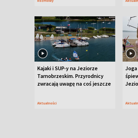
Rozmowy
Aktual
Kajaki i SUP-y na Jeziorze
Joga 
Tarnobrzeskim. Przyrodnicy
śpiew
zwracają uwagę na coś jeszcze
Jezi
Aktualności
Aktual