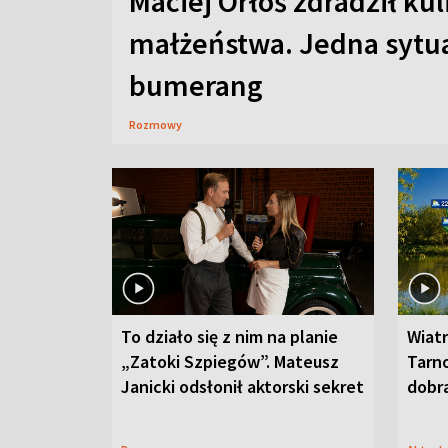
Maciej Orłoś zdradził kul
małżeństwa. Jedna sytua
bumerang
Rozmowy
To działo się z nim na planie
Wiat
„Zatoki Szpiegów”. Mateusz
Tarno
Janicki odsłonił aktorski sekret
dobr