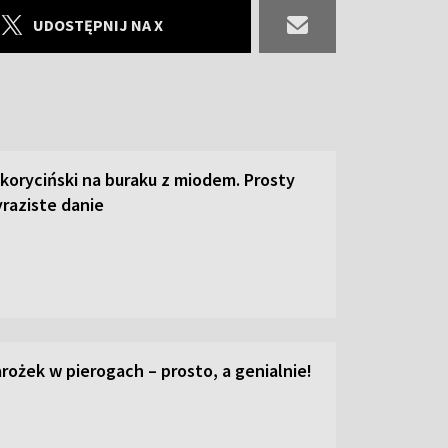
UDOSTĘPNIJ NA X
 koryciński na buraku z miodem. Prosty
raziste danie
ożek w pierogach – prosto, a genialnie!