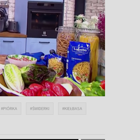
#PIÓRKA
#ŚWIDERKI
#KIEŁBASA