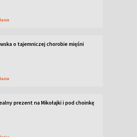
danie
ska o tajemniczej chorobie mięśni
danie
dealny prezent na Mikołajki i pod choinkę
danie