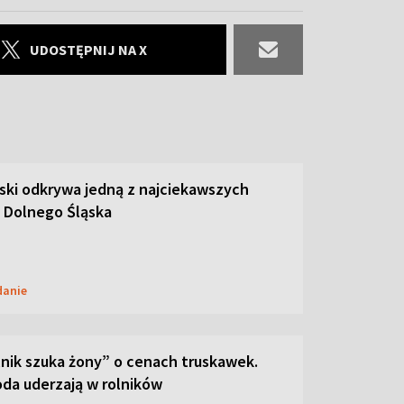
UDOSTĘPNIJ NA X
ski odkrywa jedną z najciekawszych
 Dolnego Śląska
danie
lnik szuka żony” o cenach truskawek.
oda uderzają w rolników