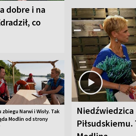
a dobre i na
Zdradził, co
Niedźwiedzica
u zbiegu Narwi i Wisły. Tak
ąda Modlin od strony
Piłsudskiemu. 
y