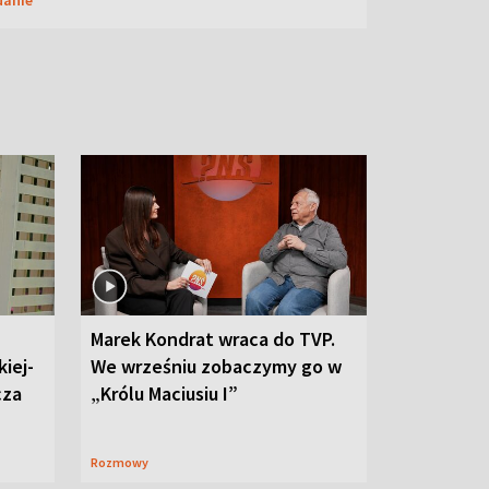
Marek Kondrat wraca do TVP.
iej-
We wrześniu zobaczymy go w
cza
„Królu Maciusiu I”
Rozmowy