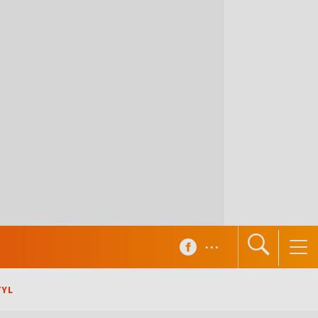
...
TYL