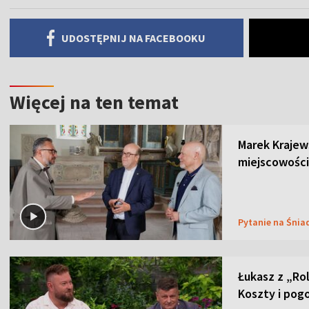
UDOSTĘPNIJ NA FACEBOOKU
Więcej na ten temat
Marek Krajew
miejscowości
Pytanie na Śnia
Łukasz z „Ro
Koszty i pog