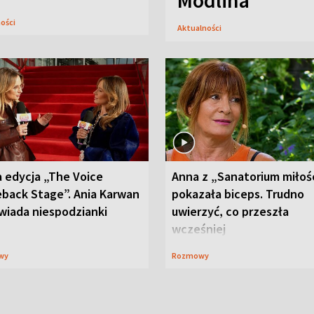
Modlina
ności
Aktualności
 edycja „The Voice
Anna z „Sanatorium miłoś
back Stage”. Ania Karwan
pokazała biceps. Trudno
wiada niespodzianki
uwierzyć, co przeszła
wcześniej
wy
Rozmowy