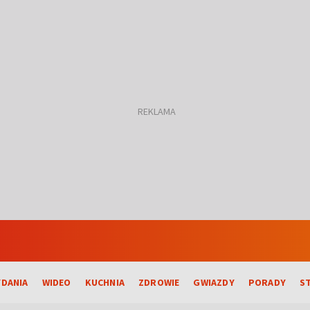
DANIA
WIDEO
KUCHNIA
ZDROWIE
GWIAZDY
PORADY
S