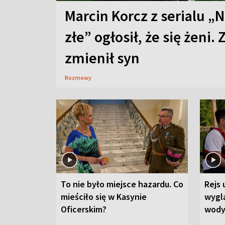
Marcin Korcz z serialu „N
złe” ogłosił, że się żeni. 
zmienił syn
Rozmowy
To nie było miejsce hazardu. Co
Rejs 
mieściło się w Kasynie
wygl
Oficerskim?
wod