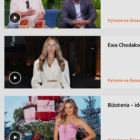
Pytanie na Śnia
Ewa Chodakow
Pytanie na Śnia
Biżuteria – i
Pytanie na Śnia