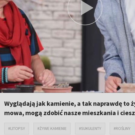
Wyglądają jak kamienie, a tak naprawdę to żyw
mowa, mogą zdobić nasze mieszkania i cieszy
#LITOPSY
#ŻYWE KAMIENIE
#SUKULENTY
#ROŚLINY