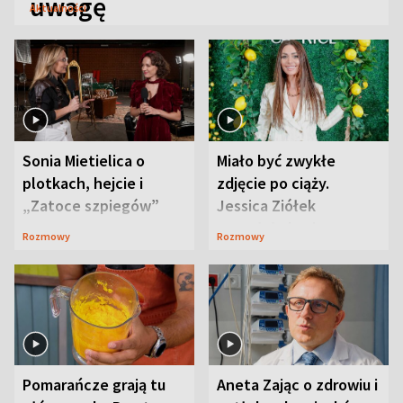
uwagę
Aktualności
Sonia Mietielica o
Miało być zwykłe
plotkach, hejcie i
zdjęcie po ciąży.
„Zatoce szpiegów”
Jessica Ziółek
wywołała lawinę
Rozmowy
Rozmowy
komentarzy
Pomarańcze grają tu
Aneta Zając o zdrowiu i