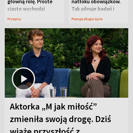
główną rolę. Proste
natłoku obowiązków.
ciasto wychodzi
Tak pilnuje badań i
wyjątkowo wilgotne
wizyt
Przepisy
Planuję długie życie
Aktorka „M jak miłość”
zmieniła swoją drogę. Dziś
wiąże przyszłość z