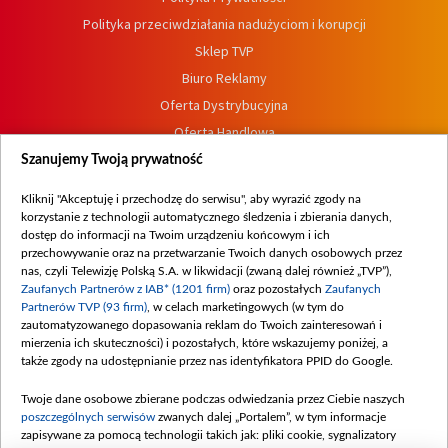
Polityka przeciwdziałania nadużyciom i korupcji
Sklep TVP
Biuro Reklamy
Oferta Dystrybucyjna
Oferta Handlowa
Dostępność
Szanujemy Twoją prywatność
Moje zgody
Kliknij "Akceptuję i przechodzę do serwisu", aby wyrazić zgody na
Procedura zgłoszeń wewnętrznych
korzystanie z technologii automatycznego śledzenia i zbierania danych,
dostęp do informacji na Twoim urządzeniu końcowym i ich
przechowywanie oraz na przetwarzanie Twoich danych osobowych przez
nas, czyli Telewizję Polską S.A. w likwidacji (zwaną dalej również „TVP”),
Zaufanych Partnerów z IAB* (1201 firm)
oraz pozostałych
Zaufanych
Partnerów TVP (93 firm)
, w celach marketingowych (w tym do
zautomatyzowanego dopasowania reklam do Twoich zainteresowań i
mierzenia ich skuteczności) i pozostałych, które wskazujemy poniżej, a
także zgody na udostępnianie przez nas identyfikatora PPID do Google.
Twoje dane osobowe zbierane podczas odwiedzania przez Ciebie naszych
poszczególnych serwisów
zwanych dalej „Portalem”, w tym informacje
zapisywane za pomocą technologii takich jak: pliki cookie, sygnalizatory