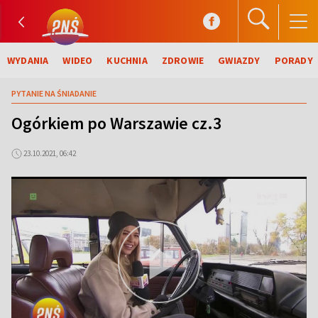
WYDANIA
WIDEO
KUCHNIA
ZDROWIE
GWIAZDY
PORADY
PYTANIE NA ŚNIADANIE
Ogórkiem po Warszawie cz.3
23.10.2021, 06:42