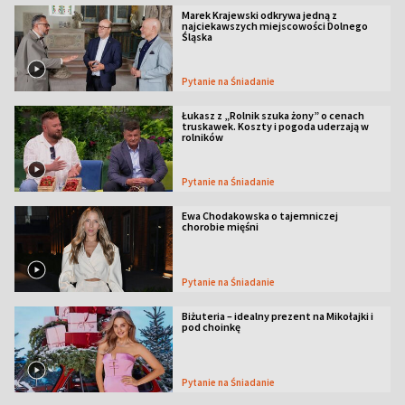
Marek Krajewski odkrywa jedną z
najciekawszych miejscowości Dolnego
Śląska
Pytanie na Śniadanie
Łukasz z „Rolnik szuka żony” o cenach
truskawek. Koszty i pogoda uderzają w
rolników
Pytanie na Śniadanie
Ewa Chodakowska o tajemniczej
chorobie mięśni
Pytanie na Śniadanie
Biżuteria – idealny prezent na Mikołajki i
pod choinkę
Pytanie na Śniadanie