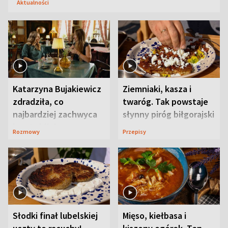
Aktualności
Katarzyna Bujakiewicz
Ziemniaki, kasza i
zdradziła, co
twaróg. Tak powstaje
najbardziej zachwyca
słynny piróg biłgorajski
ją w Lublinie
Rozmowy
Przepisy
Słodki finał lubelskiej
Mięso, kiełbasa i