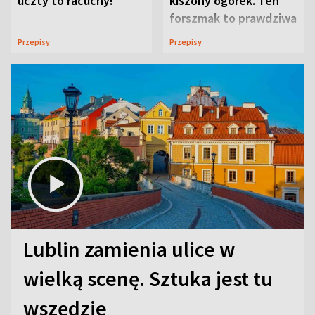
uczty to racuchy!
kiszony ogórek. Ten
forszmak to prawdziwa
uczta
Przepisy
Przepisy
Lublin zamienia ulice w
wielką scenę. Sztuka jest tu
wszędzie