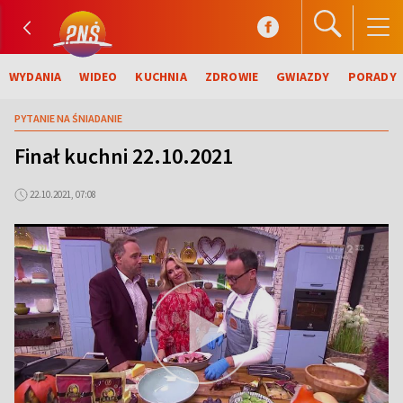
WYDANIA
WIDEO
KUCHNIA
ZDROWIE
GWIAZDY
PORADY
PYTANIE NA ŚNIADANIE
Finał kuchni 22.10.2021
22.10.2021, 07:08