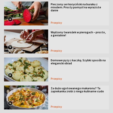
Pieczony ser koryciński na buraku z
miodem. Prosty pomysł na wyraziste
danie
Przepisy
Wędzony twarożek w pierogach – prosto,
a genialnie!
Przepisy
Domowe pyzy z kaczką. Szybki sposób na
elegancki obiad
Przepisy
Za dużo ugotowanego makaronu? Ta
zapiekanka zrobi z niego kulinarne cudo
Przepisy