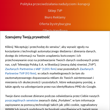
Polityka przeciwdziałania nadużyciom i korupcji
Sklep TVP
Biuro Reklamy
Oferta Dystrybucyjna
Oferta Handlowa
Dostępność
Szanujemy Twoją prywatność
Moje zgody
Kliknij "Akceptuję i przechodzę do serwisu", aby wyrazić zgody na
Procedura zgłoszeń wewnętrznych
korzystanie z technologii automatycznego śledzenia i zbierania danych,
dostęp do informacji na Twoim urządzeniu końcowym i ich
przechowywanie oraz na przetwarzanie Twoich danych osobowych przez
nas, czyli Telewizję Polską S.A. w likwidacji (zwaną dalej również „TVP”),
Zaufanych Partnerów z IAB* (1201 firm)
oraz pozostałych
Zaufanych
Partnerów TVP (93 firm)
, w celach marketingowych (w tym do
zautomatyzowanego dopasowania reklam do Twoich zainteresowań i
mierzenia ich skuteczności) i pozostałych, które wskazujemy poniżej, a
także zgody na udostępnianie przez nas identyfikatora PPID do Google.
Twoje dane osobowe zbierane podczas odwiedzania przez Ciebie naszych
poszczególnych serwisów
zwanych dalej „Portalem”, w tym informacje
zapisywane za pomocą technologii takich jak: pliki cookie, sygnalizatory
WWW lub innych podobnych technologii umożliwiających świadczenie