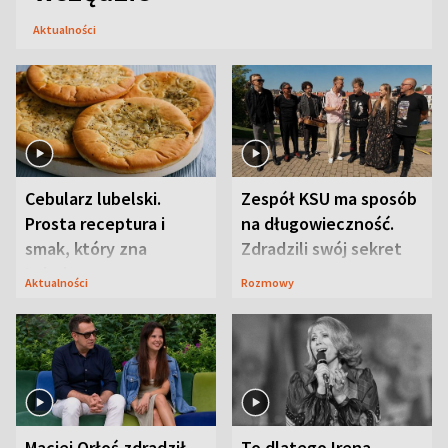
Aktualności
Cebularz lubelski.
Zespół KSU ma sposób
Prosta receptura i
na długowieczność.
smak, który zna
Zdradzili swój sekret
Lubelszczyzna
Aktualności
Rozmowy
Maciej Orłoś zdradził
To dlatego Irena