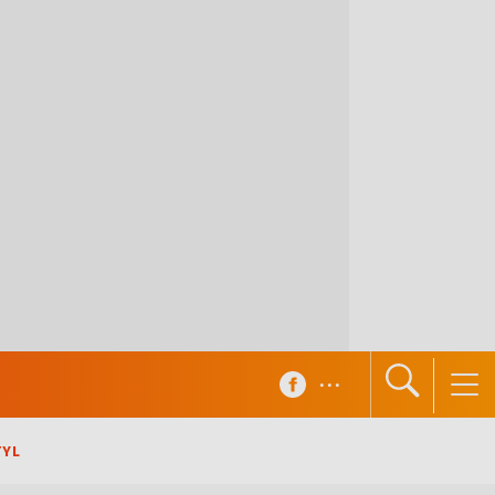
...
TYL