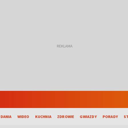
DANIA
WIDEO
KUCHNIA
ZDROWIE
GWIAZDY
PORADY
S