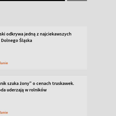
ski odkrywa jedną z najciekawszych
 Dolnego Śląska
danie
lnik szuka żony” o cenach truskawek.
oda uderzają w rolników
danie