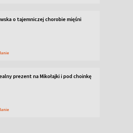
ska o tajemniczej chorobie mięśni
danie
dealny prezent na Mikołajki i pod choinkę
danie