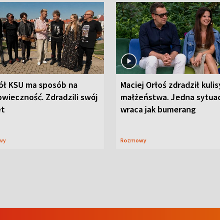
ół KSU ma sposób na
Maciej Orłoś zdradził kulis
wieczność. Zdradzili swój
małżeństwa. Jedna sytua
et
wraca jak bumerang
wy
Rozmowy