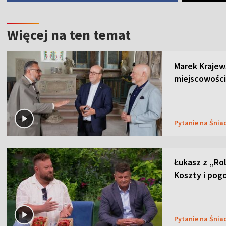
Więcej na ten temat
Marek Krajew
miejscowości
Pytanie na Śnia
Łukasz z „Ro
Koszty i pog
Pytanie na Śnia