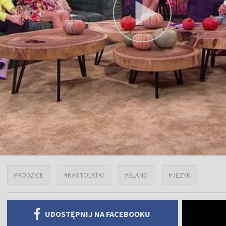
#RODZICE
#NASTOLATKI
#SLANG
#JĘZYK
UDOSTĘPNIJ NA FACEBOOKU