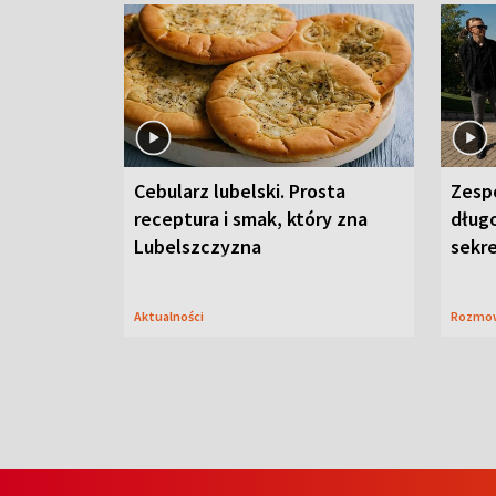
Cebularz lubelski. Prosta
Zesp
receptura i smak, który zna
długo
Lubelszczyzna
sekr
Aktualności
Rozmo