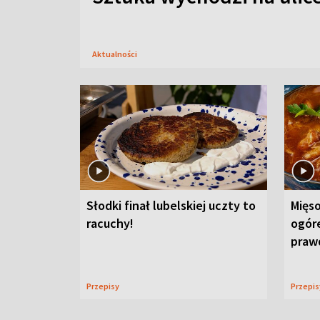
Aktualności
Słodki finał lubelskiej uczty to
Mięso
racuchy!
ogór
praw
Przepisy
Przepi