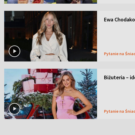
Ewa Chodakow
Pytanie na Śnia
Biżuteria – i
Pytanie na Śnia