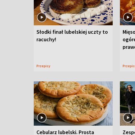
Słodki finał lubelskiej uczty to
Mięso
racuchy!
ogór
praw
Przepisy
Przepi
Cebularz lubelski. Prosta
Zesp