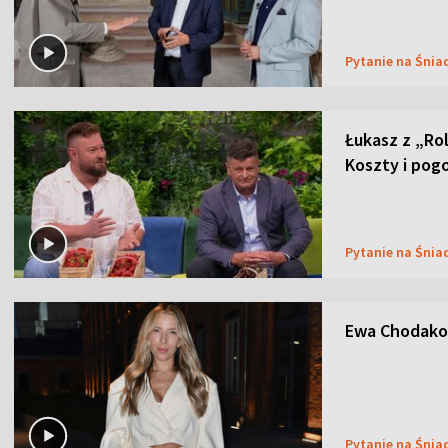
Pytanie na Śnia
Łukasz z „Ro
Koszty i pog
Pytanie na Śnia
Ewa Chodakow
Pytanie na Śnia