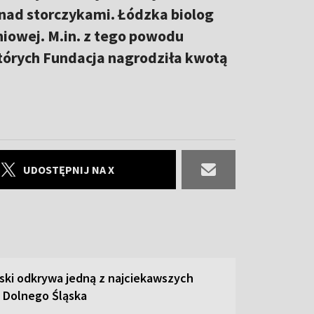
ad storczykami. Łódzka biolog
iowej. M.in. z tego powodu
których Fundacja nagrodziła kwotą
UDOSTĘPNIJ NA X
ski odkrywa jedną z najciekawszych
 Dolnego Śląska