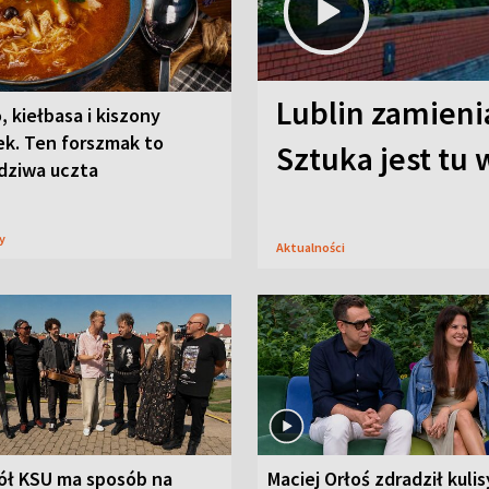
Lublin zamienia
, kiełbasa i kiszony
ek. Ten forszmak to
Sztuka jest tu
dziwa uczta
sy
Aktualności
ół KSU ma sposób na
Maciej Orłoś zdradził kulis