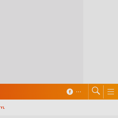
...
TYL