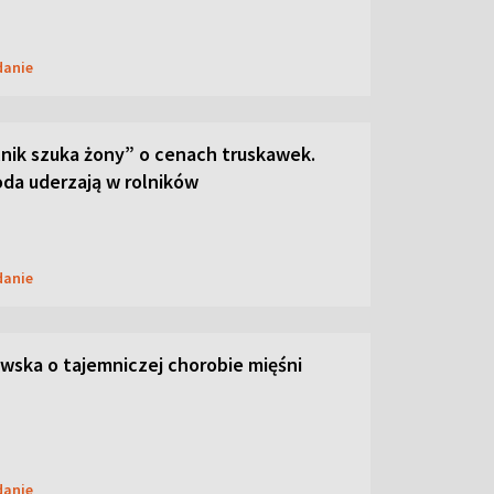
danie
lnik szuka żony” o cenach truskawek.
oda uderzają w rolników
danie
ska o tajemniczej chorobie mięśni
danie