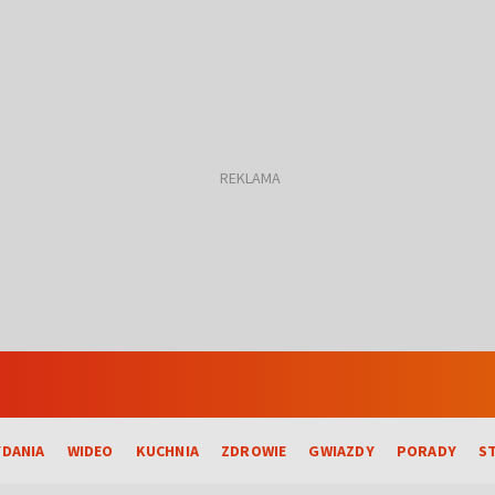
DANIA
WIDEO
KUCHNIA
ZDROWIE
GWIAZDY
PORADY
S