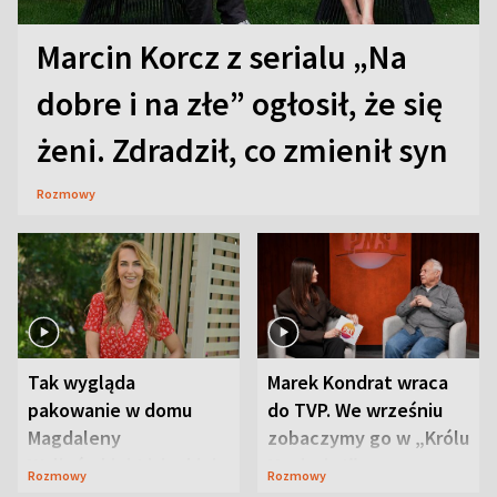
Marcin Korcz z serialu „Na
dobre i na złe” ogłosił, że się
żeni. Zdradził, co zmienił syn
Rozmowy
Tak wygląda
Marek Kondrat wraca
pakowanie w domu
do TVP. We wrześniu
Magdaleny
zobaczymy go w „Królu
Waligórskiej-Lisieckiej.
Maciusiu I”
Rozmowy
Rozmowy
Mąż nie odpuszcza