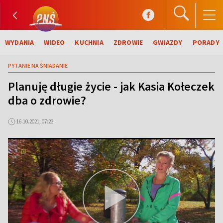
WYDANIA
WIDEO
KUCHNIA
ZDROWIE
GWIAZDY
PORADY
PYTANIE NA ŚNIADANIE
Planuję długie życie - jak Kasia Kołeczek
dba o zdrowie?
16.10.2021, 07:23