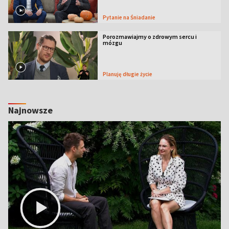
Pytanie na Śniadanie
Porozmawiajmy o zdrowym sercu i
mózgu
Planuję długie życie
Najnowsze