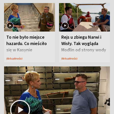
To nie było miejsce
Rejs u zbiegu Narwi i
hazardu. Co mieściło
Wisły. Tak wygląda
się w Kasynie
Modlin od strony wody
Oficerskim?
Aktualności
Aktualności