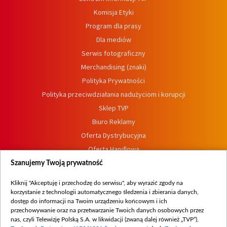
Komisja Etyki
Program dla prasy
Dla mediów
Serwis fotograficzny
Merchandising (znaki)
Polityka Prywatności
Polityka przeciwdziałania nadużyciom i korupcji
Sklep TVP
Biuro Reklamy
Oferta Dystrybucyjna
Oferta Handlowa
Dostępność
Szanujemy Twoją prywatność
Moje zgody
Kliknij "Akceptuję i przechodzę do serwisu", aby wyrazić zgody na
Procedura zgłoszeń wewnętrznych
korzystanie z technologii automatycznego śledzenia i zbierania danych,
dostęp do informacji na Twoim urządzeniu końcowym i ich
przechowywanie oraz na przetwarzanie Twoich danych osobowych przez
nas, czyli Telewizję Polską S.A. w likwidacji (zwaną dalej również „TVP”),