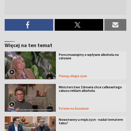
Więcej na ten temat
Porozmawiajmy o wpływie alkoholu na
zdrowie
Planuję długie życie
Ministerstwo Zdrowia chce całkowitego
zakazu reklam alkoholu
Pytanie na Śniadanie
Nowotwory u mężczyzn - nadal tematem
tabu?