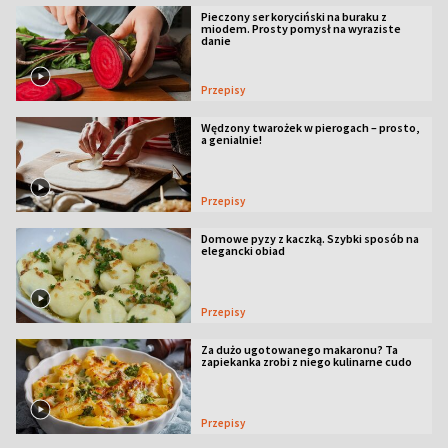
Pieczony ser koryciński na buraku z
miodem. Prosty pomysł na wyraziste
danie
Przepisy
Wędzony twarożek w pierogach – prosto,
a genialnie!
Przepisy
Domowe pyzy z kaczką. Szybki sposób na
elegancki obiad
Przepisy
Za dużo ugotowanego makaronu? Ta
zapiekanka zrobi z niego kulinarne cudo
Przepisy