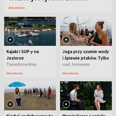
Aktualności
Kajaki i SUP-y na
Joga przy szumie wody
Jeziorze
i śpiewie ptaków. Tylko
Tarnobrzeskim.
nad Jeziorem
Przyrodnicy zwracają
Tarnobrzeskim
Aktualności
Aktualności
uwagę na coś jeszcze
Kiedyś wydobywano tu
Marcin Korcz z serialu