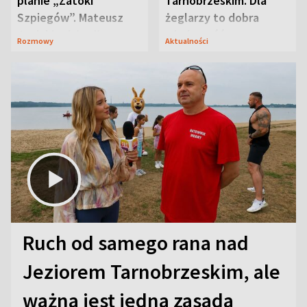
planie „Zatoki
Tarnobrzeskim. Dla
Szpiegów”. Mateusz
żeglarzy to dobra
Janicki odsłonił
wiadomość
Rozmowy
Aktualności
aktorski sekret
Ruch od samego rana nad
Jeziorem Tarnobrzeskim, ale
ważna jest jedna zasada