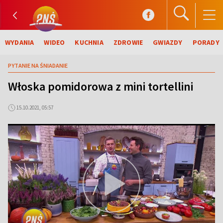
WYDANIA
WIDEO
KUCHNIA
ZDROWIE
GWIAZDY
PORADY
PYTANIE NA ŚNIADANIE
Włoska pomidorowa z mini tortellini
15.10.2021, 05:57