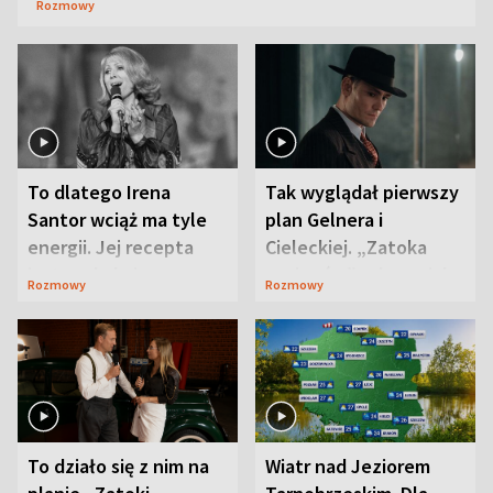
Rozmowy
To dlatego Irena
Tak wyglądał pierwszy
Santor wciąż ma tyle
plan Gelnera i
energii. Jej recepta
Cieleckiej. „Zatoka
jest zaskakująco
szpiegów” od razu ich
Rozmowy
Rozmowy
prosta
zaskoczyła
To działo się z nim na
Wiatr nad Jeziorem