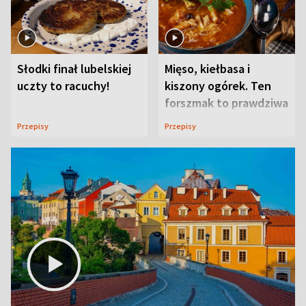
Słodki finał lubelskiej
Mięso, kiełbasa i
uczty to racuchy!
kiszony ogórek. Ten
forszmak to prawdziwa
uczta
Przepisy
Przepisy