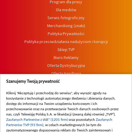
Program dla prasy
Dla mediów
Serwis fotograficzny
Merchandising (znaki)
Polityka Prywatności
Polityka przeciwdziałania nadużyciom i korupcji
Sklep TVP
Biuro Reklamy
Oferta Dystrybucyjna
Oferta Handlowa
Dostępność
Szanujemy Twoją prywatność
Moje zgody
Kliknij "Akceptuję i przechodzę do serwisu", aby wyrazić zgody na
Procedura zgłoszeń wewnętrznych
korzystanie z technologii automatycznego śledzenia i zbierania danych,
dostęp do informacji na Twoim urządzeniu końcowym i ich
przechowywanie oraz na przetwarzanie Twoich danych osobowych przez
nas, czyli Telewizję Polską S.A. w likwidacji (zwaną dalej również „TVP”),
Zaufanych Partnerów z IAB* (1201 firm)
oraz pozostałych
Zaufanych
Partnerów TVP (93 firm)
, w celach marketingowych (w tym do
zautomatyzowanego dopasowania reklam do Twoich zainteresowań i