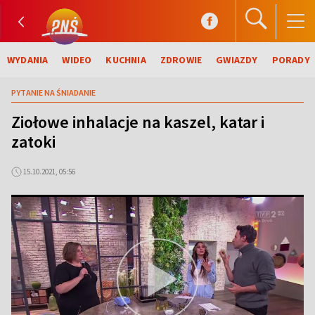
WYDANIA
WIDEO
KUCHNIA
ZDROWIE
GWIAZDY
PORADY
PYTANIE NA ŚNIADANIE
Ziołowe inhalacje na kaszel, katar i
zatoki
15.10.2021, 05:56