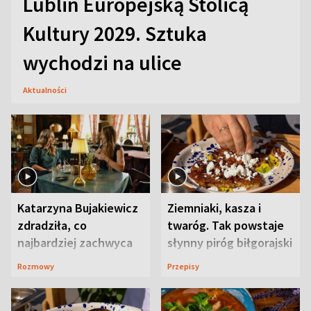
Lublin Europejską Stolicą
Kultury 2029. Sztuka
wychodzi na ulice
Aktualności
Katarzyna Bujakiewicz
Ziemniaki, kasza i
zdradziła, co
twaróg. Tak powstaje
najbardziej zachwyca
słynny piróg biłgorajski
ją w Lublinie
Rozmowy
Przepisy