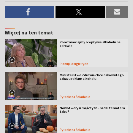
Więcej na ten temat
Porozmawiajmy o wpływie alkoholu na
zdrowie
Planuję długie życie
Ministerstwo Zdrowia chce całkowitego
zakazu reklam alkoholu
Pytanie na Śniadanie
Nowotwory u mężczyzn - nadal tematem
tabu?
Pytanie na Śniadanie