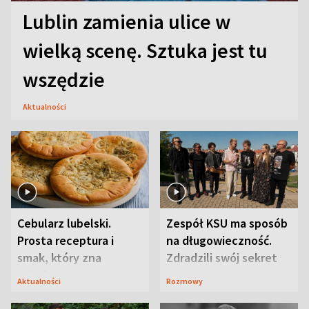
Lublin zamienia ulice w
wielką scenę. Sztuka jest tu
wszędzie
Aktualności
Cebularz lubelski.
Zespół KSU ma sposób
Prosta receptura i
na długowieczność.
smak, który zna
Zdradzili swój sekret
Lubelszczyzna
Aktualności
Rozmowy