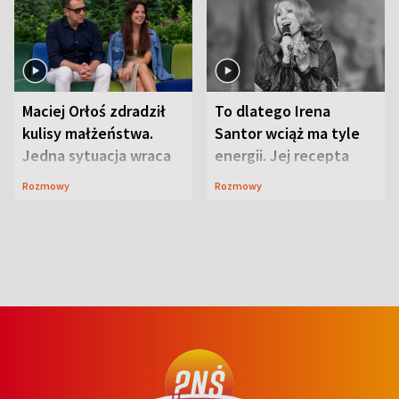
Maciej Orłoś zdradził
To dlatego Irena
kulisy małżeństwa.
Santor wciąż ma tyle
Jedna sytuacja wraca
energii. Jej recepta
jak bumerang
jest zaskakująco
Rozmowy
Rozmowy
prosta