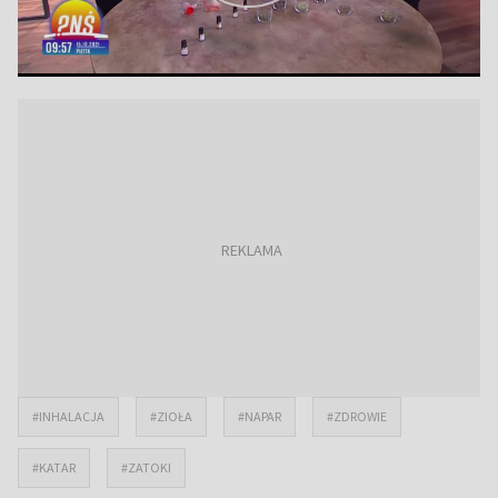
#INHALACJA
#ZIOŁA
#NAPAR
#ZDROWIE
#KATAR
#ZATOKI