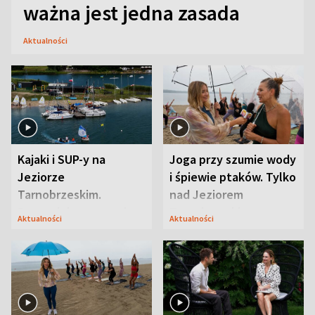
ważna jest jedna zasada
Aktualności
Kajaki i SUP-y na
Joga przy szumie wody
Jeziorze
i śpiewie ptaków. Tylko
Tarnobrzeskim.
nad Jeziorem
Przyrodnicy zwracają
Tarnobrzeskim
Aktualności
Aktualności
uwagę na coś jeszcze