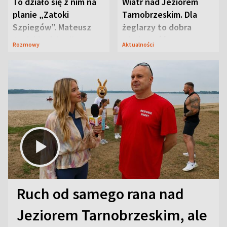
To działo się z nim na
Wiatr nad Jeziorem
planie „Zatoki
Tarnobrzeskim. Dla
Szpiegów”. Mateusz
żeglarzy to dobra
Janicki odsłonił
wiadomość
Rozmowy
Aktualności
aktorski sekret
Ruch od samego rana nad
Jeziorem Tarnobrzeskim, ale