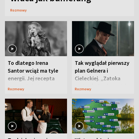
Rozmowy
To dlatego Irena
Tak wyglądał pierwszy
Santor wciąż ma tyle
plan Gelnera i
energii. Jej recepta
Cieleckiej. „Zatoka
jest zaskakująco
szpiegów” od razu ich
Rozmowy
Rozmowy
prosta
zaskoczyła