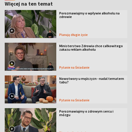
Więcej na ten temat
Porozmawiajmy o wpływie alkoholu na
zdrowie
Planuję długie życie
Ministerstwo Zdrowia chce całkowitego
zakazu reklam alkoholu
Pytanie na Śniadanie
Nowotwory u mężczyzn - nadal tematem
tabu?
Pytanie na Śniadanie
Porozmawiajmy o zdrowym sercu i
mózgu