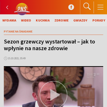
WYDANIA
WIDEO
KUCHNIA
ZDROWIE
GWIAZDY
PORADY
PYTANIE NA ŚNIADANIE
Sezon grzewczy wystartował – jak to
wpłynie na nasze zdrowie
15.10.2021, 05:49