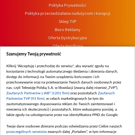
Polityka Prywatności
Polityka przeciwdziałania nadużyciom i korupcji
Sklep TVP
Biuro Reklamy
Oferta Dystrybucyjna
Oferta Handlowa
Dostępność
Szanujemy Twoją prywatność
Moje zgody
Kliknij "Akceptuję i przechodzę do serwisu", aby wyrazić zgody na
Procedura zgłoszeń wewnętrznych
korzystanie z technologii automatycznego śledzenia i zbierania danych,
dostęp do informacji na Twoim urządzeniu końcowym i ich
przechowywanie oraz na przetwarzanie Twoich danych osobowych przez
nas, czyli Telewizję Polską S.A. w likwidacji (zwaną dalej również „TVP”),
Zaufanych Partnerów z IAB* (1201 firm)
oraz pozostałych
Zaufanych
Partnerów TVP (93 firm)
, w celach marketingowych (w tym do
zautomatyzowanego dopasowania reklam do Twoich zainteresowań i
mierzenia ich skuteczności) i pozostałych, które wskazujemy poniżej, a
także zgody na udostępnianie przez nas identyfikatora PPID do Google.
Twoje dane osobowe zbierane podczas odwiedzania przez Ciebie naszych
poszczególnych serwisów
zwanych dalej „Portalem”, w tym informacje