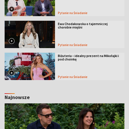
Pytanie na Śniadanie
Ewa Chodakowska o tajemniczej
chorobie mięśni
Pytanie na Śniadanie
Biżuteria – idealny prezent na Mikołajki i
pod choinkę
Pytanie na Śniadanie
Najnowsze