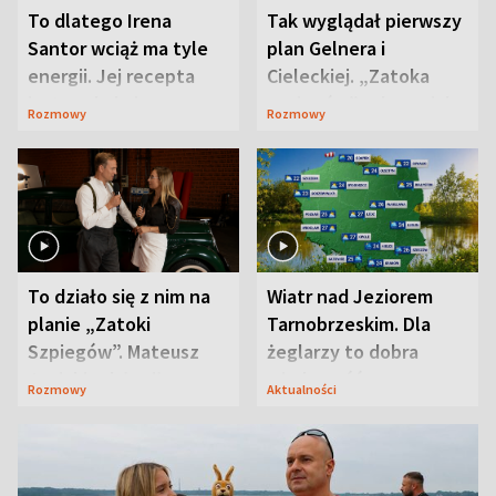
To dlatego Irena
Tak wyglądał pierwszy
Santor wciąż ma tyle
plan Gelnera i
energii. Jej recepta
Cieleckiej. „Zatoka
jest zaskakująco
szpiegów” od razu ich
Rozmowy
Rozmowy
prosta
zaskoczyła
To działo się z nim na
Wiatr nad Jeziorem
planie „Zatoki
Tarnobrzeskim. Dla
Szpiegów”. Mateusz
żeglarzy to dobra
Janicki odsłonił
wiadomość
Rozmowy
Aktualności
aktorski sekret