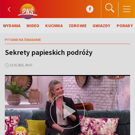
WYDANIA
WIDEO
KUCHNIA
ZDROWIE
GWIAZDY
PORADY
PYTANIE NA ŚNIADANIE
Sekrety papieskich podróży
13.10.2021, 04:47