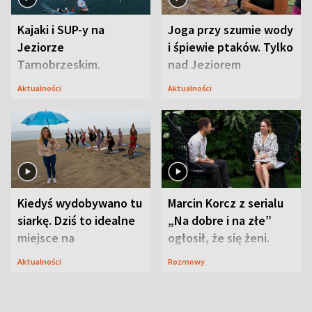
Kajaki i SUP-y na
Joga przy szumie wody
Jeziorze
i śpiewie ptaków. Tylko
Tarnobrzeskim.
nad Jeziorem
Przyrodnicy zwracają
Tarnobrzeskim
Aktualności
Aktualności
uwagę na coś jeszcze
Kiedyś wydobywano tu
Marcin Korcz z serialu
siarkę. Dziś to idealne
„Na dobre i na złe”
miejsce na
ogłosił, że się żeni.
wypoczynek
Zdradził, co zmienił
Aktualności
Rozmowy
syn