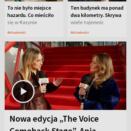
To nie było miejsce
Ten budynek ma ponad
hazardu. Co mieściło
dwa kilometry. Skrywa
się w Kasynie
wiele tajemnic
Oficerskim?
Aktualności
Aktualności
Nowa edycja „The Voice
Comeback Stage”. Ania