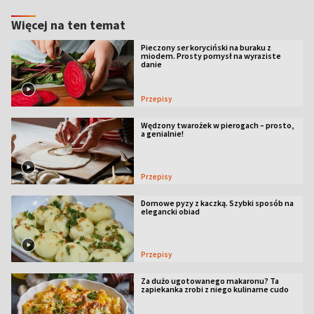
Więcej na ten temat
Pieczony ser koryciński na buraku z
miodem. Prosty pomysł na wyraziste
danie
Przepisy
Wędzony twarożek w pierogach – prosto,
a genialnie!
Przepisy
Domowe pyzy z kaczką. Szybki sposób na
elegancki obiad
Przepisy
Za dużo ugotowanego makaronu? Ta
zapiekanka zrobi z niego kulinarne cudo