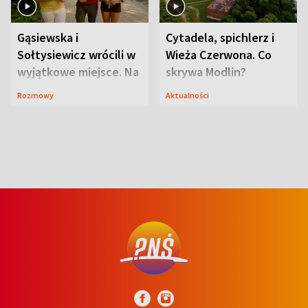
Gąsiewska i
Cytadela, spichlerz i
Sołtysiewicz wrócili w
Wieża Czerwona. Co
wyjątkowe miejsce. Na
skrywa Modlin?
szlaku czekał
Rozmowy
Aktualności
niedźwiedź