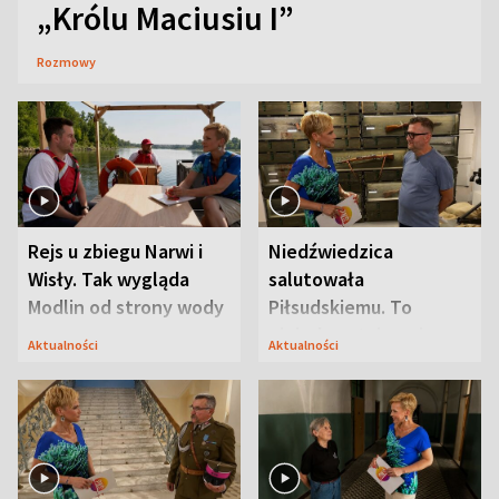
„Królu Maciusiu I”
Rozmowy
Rejs u zbiegu Narwi i
Niedźwiedzica
Wisły. Tak wygląda
salutowała
Modlin od strony wody
Piłsudskiemu. To
niejedyna tajemnica
Aktualności
Aktualności
Modlina