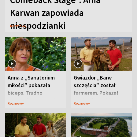
Karwan zapowiada
niespodzianki
Rozmowy
Anna z „Sanatorium
Gwiazdor „Barw
miłości” pokazała
szczęścia” został
biceps. Trudno
farmerem. Pokazał
uwierzyć, co przeszła
swoje niezwykłe
Rozmowy
Rozmowy
wcześniej
ranczo