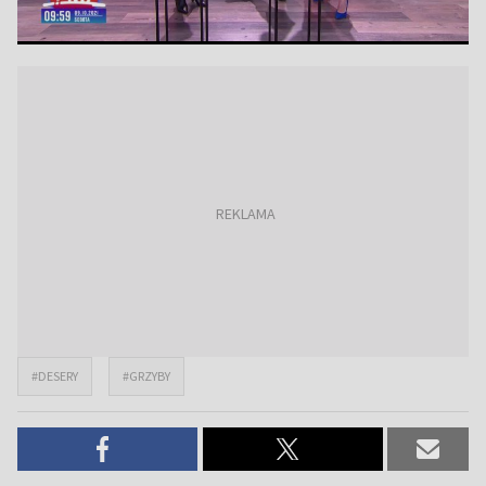
#DESERY
#GRZYBY