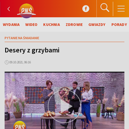
WYDANIA
WIDEO
KUCHNIA
ZDROWIE
GWIAZDY
PORADY
PYTANIE NA ŚNIADANIE
Desery z grzybami
09.10.2021, 06:16