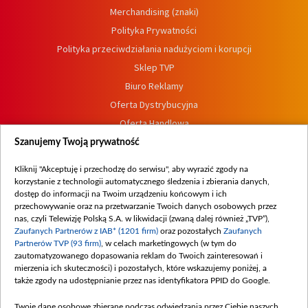
Merchandising (znaki)
Polityka Prywatności
Polityka przeciwdziałania nadużyciom i korupcji
Sklep TVP
Biuro Reklamy
Oferta Dystrybucyjna
Oferta Handlowa
Dostępność
Szanujemy Twoją prywatność
Moje zgody
Kliknij "Akceptuję i przechodzę do serwisu", aby wyrazić zgody na
Procedura zgłoszeń wewnętrznych
korzystanie z technologii automatycznego śledzenia i zbierania danych,
dostęp do informacji na Twoim urządzeniu końcowym i ich
przechowywanie oraz na przetwarzanie Twoich danych osobowych przez
nas, czyli Telewizję Polską S.A. w likwidacji (zwaną dalej również „TVP”),
Zaufanych Partnerów z IAB* (1201 firm)
oraz pozostałych
Zaufanych
Partnerów TVP (93 firm)
, w celach marketingowych (w tym do
zautomatyzowanego dopasowania reklam do Twoich zainteresowań i
mierzenia ich skuteczności) i pozostałych, które wskazujemy poniżej, a
także zgody na udostępnianie przez nas identyfikatora PPID do Google.
Twoje dane osobowe zbierane podczas odwiedzania przez Ciebie naszych