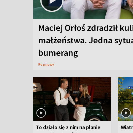
Maciej Orłoś zdradził kul
małżeństwa. Jedna sytua
bumerang
Rozmowy
To działo się z nim na planie
Wiat