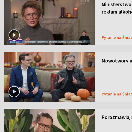
Ministerstwo
reklam alkoh
Pytanie na Śnia
Nowotwory u
Pytanie na Śnia
Porozmawiaj