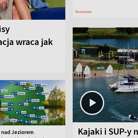
Rozmowy
isy
cja wraca jak
Kajaki i SUP-y 
r nad Jeziorem