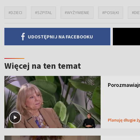
#DZIECI
#SZPITAL
#WYŻYWIENIE
#POSIŁKI
#DIE
UDOSTĘPNIJ NA FACEBOOKU
Więcej na ten temat
Porozmawiajm
Planuję długie ż