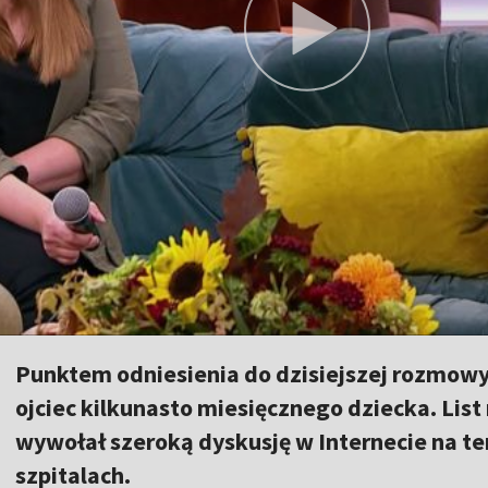
Punktem odniesienia do dzisiejszej rozmowy j
ojciec kilkunasto miesięcznego dziecka. Lis
wywołał szeroką dyskusję w Internecie na te
szpitalach.