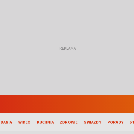
DANIA
WIDEO
KUCHNIA
ZDROWIE
GWIAZDY
PORADY
S