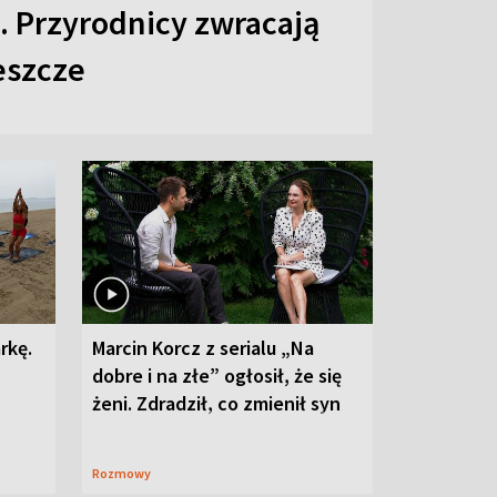
 Przyrodnicy zwracają
eszcze
rkę.
Marcin Korcz z serialu „Na
dobre i na złe” ogłosił, że się
żeni. Zdradził, co zmienił syn
Rozmowy