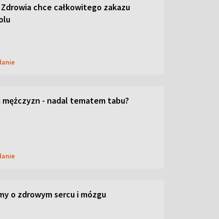
 Zdrowia chce całkowitego zakazu
olu
danie
 mężczyzn - nadal tematem tabu?
danie
my o zdrowym sercu i mózgu