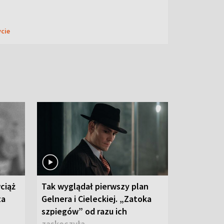
ycie
ciąż
Tak wyglądał pierwszy plan
ta
Gelnera i Cieleckiej. „Zatoka
szpiegów” od razu ich
zaskoczyła