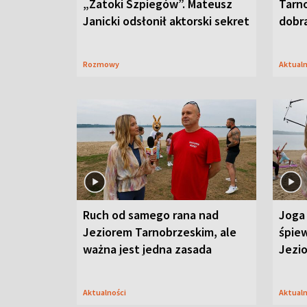
„Zatoki Szpiegów”. Mateusz
Tarno
Janicki odsłonił aktorski sekret
dobr
Rozmowy
Aktual
Ruch od samego rana nad
Joga 
Jeziorem Tarnobrzeskim, ale
śpiew
ważna jest jedna zasada
Jezi
Aktualności
Aktual