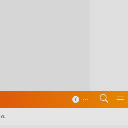
...
TYL