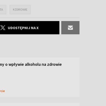
TA
#ZDROWIE
UDOSTĘPNIJ NA X
y o wpływie alkoholu na zdrowie
ycie