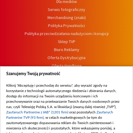
Dla mediów
Serwis fotograficzny
Merchandising (znaki)
Polityka Prywatności
Polityka przeciwdziałania nadużyciom i korupcji
Sklep TVP
Biuro Reklamy
Oferta Dystrybucyjna
Oferta Handlowa
Dostępność
Szanujemy Twoją prywatność
Moje zgody
Kliknij "Akceptuję i przechodzę do serwisu", aby wyrazić zgody na
Procedura zgłoszeń wewnętrznych
korzystanie z technologii automatycznego śledzenia i zbierania danych,
dostęp do informacji na Twoim urządzeniu końcowym i ich
przechowywanie oraz na przetwarzanie Twoich danych osobowych przez
nas, czyli Telewizję Polską S.A. w likwidacji (zwaną dalej również „TVP”),
Zaufanych Partnerów z IAB* (1201 firm)
oraz pozostałych
Zaufanych
Partnerów TVP (93 firm)
, w celach marketingowych (w tym do
zautomatyzowanego dopasowania reklam do Twoich zainteresowań i
mierzenia ich skuteczności) i pozostałych, które wskazujemy poniżej, a