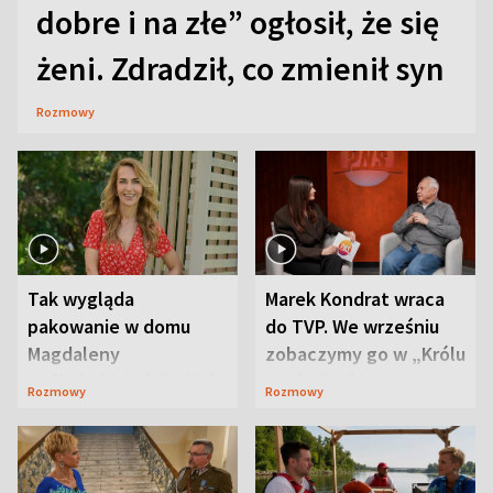
dobre i na złe” ogłosił, że się
żeni. Zdradził, co zmienił syn
Rozmowy
Tak wygląda
Marek Kondrat wraca
pakowanie w domu
do TVP. We wrześniu
Magdaleny
zobaczymy go w „Królu
Waligórskiej-Lisieckiej.
Maciusiu I”
Rozmowy
Rozmowy
Mąż nie odpuszcza