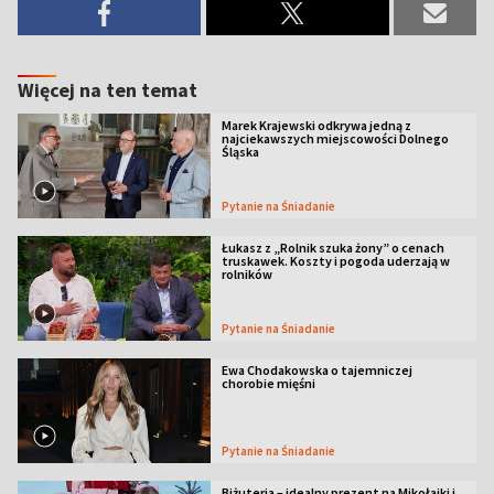
Więcej na ten temat
Marek Krajewski odkrywa jedną z
najciekawszych miejscowości Dolnego
Śląska
Pytanie na Śniadanie
Łukasz z „Rolnik szuka żony” o cenach
truskawek. Koszty i pogoda uderzają w
rolników
Pytanie na Śniadanie
Ewa Chodakowska o tajemniczej
chorobie mięśni
Pytanie na Śniadanie
Biżuteria – idealny prezent na Mikołajki i