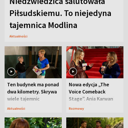
Niedźwiedzica salutowała
Piłsudskiemu. To niejedyna
tajemnica Modlina
Aktualności
Ten budynek ma ponad
Nowa edycja „The
dwa kilometry. Skrywa
Voice Comeback
wiele tajemnic
Stage”. Ania Karwan
zapowiada
Aktualności
Rozmowy
niespodzianki