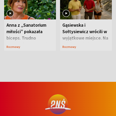
Anna z „Sanatorium
Gąsiewska i
miłości” pokazała
Sołtysiewicz wrócili w
biceps. Trudno
wyjątkowe miejsce. Na
uwierzyć, co przeszła
szlaku czekał
Rozmowy
Rozmowy
wcześniej
niedźwiedź