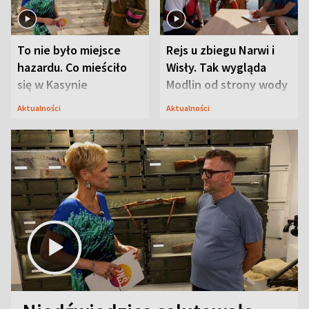
To nie było miejsce
Rejs u zbiegu Narwi i
hazardu. Co mieściło
Wisły. Tak wygląda
się w Kasynie
Modlin od strony wody
Oficerskim?
Aktualności
Aktualności