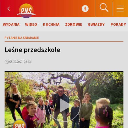
WYDANIA
WIDEO
KUCHNIA
ZDROWIE
GWIAZDY
PORADY
PYTANIE NA ŚNIADANIE
Leśne przedszkole
05.10.2021, 05:43