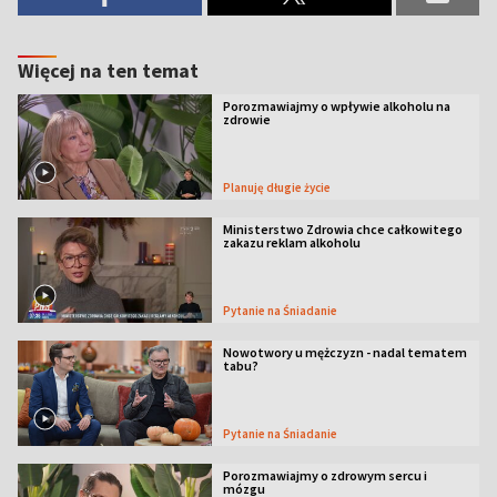
Więcej na ten temat
Porozmawiajmy o wpływie alkoholu na
zdrowie
Planuję długie życie
Ministerstwo Zdrowia chce całkowitego
zakazu reklam alkoholu
Pytanie na Śniadanie
Nowotwory u mężczyzn - nadal tematem
tabu?
Pytanie na Śniadanie
Porozmawiajmy o zdrowym sercu i
mózgu