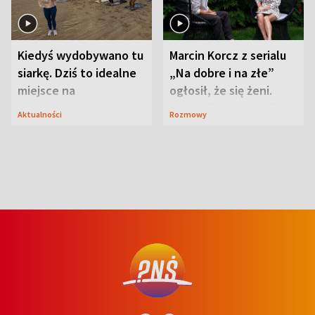
Kiedyś wydobywano tu
Marcin Korcz z serialu
siarkę. Dziś to idealne
„Na dobre i na złe”
miejsce na
ogłosił, że się żeni.
wypoczynek
Zdradził, co zmienił
Aktualności
Rozmowy
syn