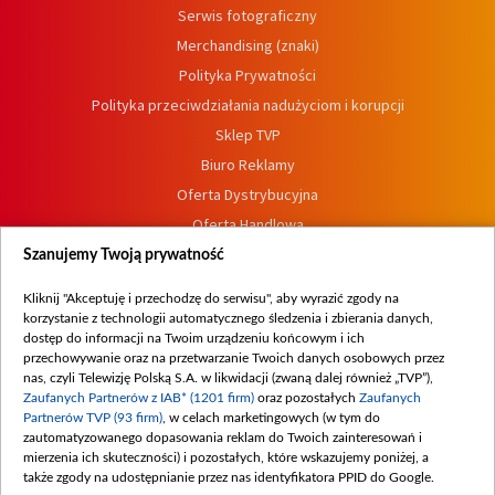
Serwis fotograficzny
Merchandising (znaki)
Polityka Prywatności
Polityka przeciwdziałania nadużyciom i korupcji
Sklep TVP
Biuro Reklamy
Oferta Dystrybucyjna
Oferta Handlowa
Dostępność
Szanujemy Twoją prywatność
Moje zgody
Kliknij "Akceptuję i przechodzę do serwisu", aby wyrazić zgody na
Procedura zgłoszeń wewnętrznych
korzystanie z technologii automatycznego śledzenia i zbierania danych,
dostęp do informacji na Twoim urządzeniu końcowym i ich
przechowywanie oraz na przetwarzanie Twoich danych osobowych przez
nas, czyli Telewizję Polską S.A. w likwidacji (zwaną dalej również „TVP”),
Zaufanych Partnerów z IAB* (1201 firm)
oraz pozostałych
Zaufanych
Partnerów TVP (93 firm)
, w celach marketingowych (w tym do
zautomatyzowanego dopasowania reklam do Twoich zainteresowań i
mierzenia ich skuteczności) i pozostałych, które wskazujemy poniżej, a
także zgody na udostępnianie przez nas identyfikatora PPID do Google.