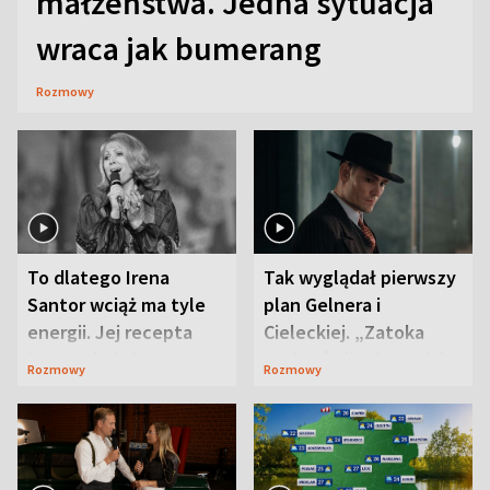
małżeństwa. Jedna sytuacja
wraca jak bumerang
Rozmowy
To dlatego Irena
Tak wyglądał pierwszy
Santor wciąż ma tyle
plan Gelnera i
energii. Jej recepta
Cieleckiej. „Zatoka
jest zaskakująco
szpiegów” od razu ich
Rozmowy
Rozmowy
prosta
zaskoczyła