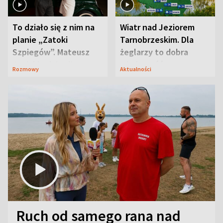
To działo się z nim na
Wiatr nad Jeziorem
planie „Zatoki
Tarnobrzeskim. Dla
Szpiegów”. Mateusz
żeglarzy to dobra
Janicki odsłonił
wiadomość
Rozmowy
Aktualności
aktorski sekret
Ruch od samego rana nad