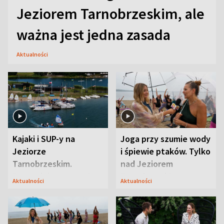
Jeziorem Tarnobrzeskim, ale
ważna jest jedna zasada
Aktualności
Kajaki i SUP-y na
Joga przy szumie wody
Jeziorze
i śpiewie ptaków. Tylko
Tarnobrzeskim.
nad Jeziorem
Przyrodnicy zwracają
Tarnobrzeskim
Aktualności
Aktualności
uwagę na coś jeszcze