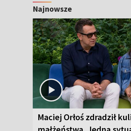
Najnowsze
Maciej Orłoś zdradził kul
małżeństwa. Jedna sytua