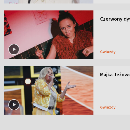
Czerwony dyw
Gwiazdy
Majka Jeżows
Gwiazdy