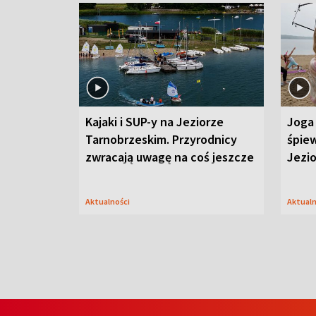
Kajaki i SUP-y na Jeziorze
Joga 
Tarnobrzeskim. Przyrodnicy
śpiew
zwracają uwagę na coś jeszcze
Jezi
Aktualności
Aktual