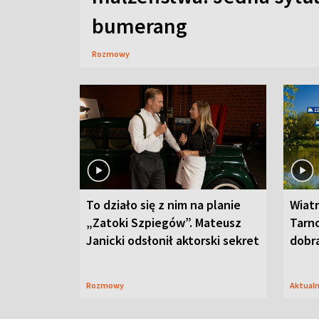
bumerang
Rozmowy
To działo się z nim na planie
Wiat
„Zatoki Szpiegów”. Mateusz
Tarno
Janicki odsłonił aktorski sekret
dobr
Rozmowy
Aktual