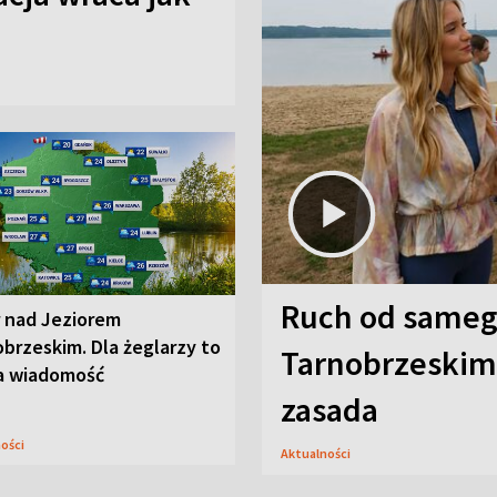
Ruch od sameg
r nad Jeziorem
brzeskim. Dla żeglarzy to
Tarnobrzeskim,
a wiadomość
zasada
ności
Aktualności