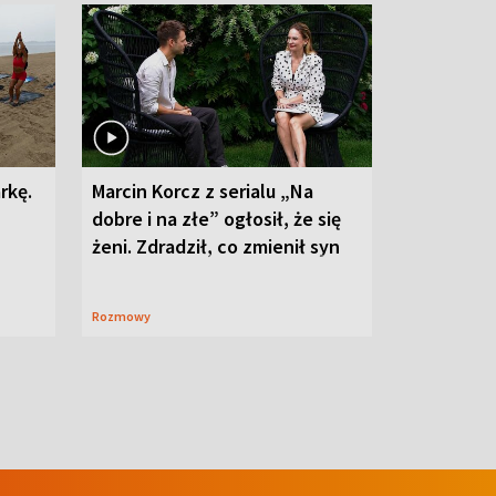
rkę.
Marcin Korcz z serialu „Na
dobre i na złe” ogłosił, że się
żeni. Zdradził, co zmienił syn
Rozmowy