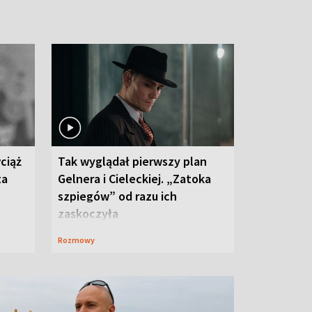
ciąż
Tak wyglądał pierwszy plan
ta
Gelnera i Cieleckiej. „Zatoka
szpiegów” od razu ich
zaskoczyła
Rozmowy