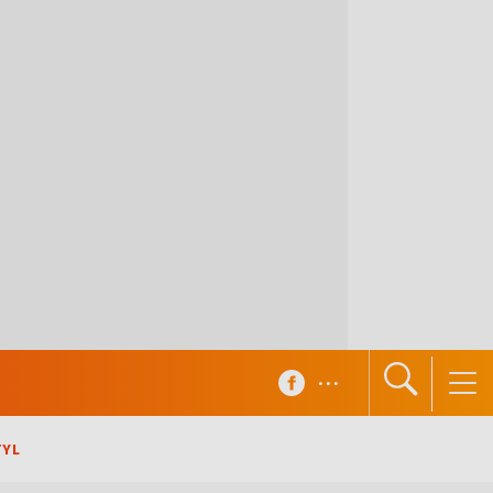
...
TYL