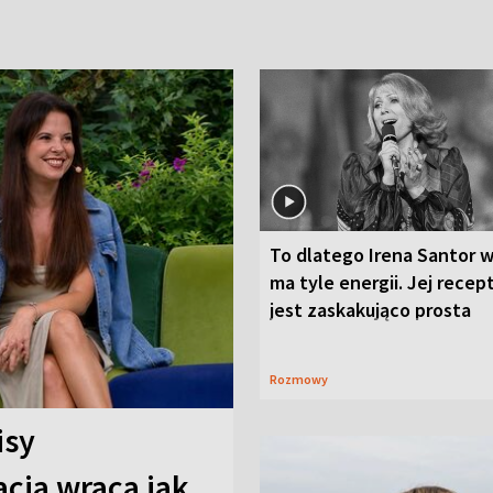
To dlatego Irena Santor w
ma tyle energii. Jej recep
jest zaskakująco prosta
Rozmowy
isy
cja wraca jak