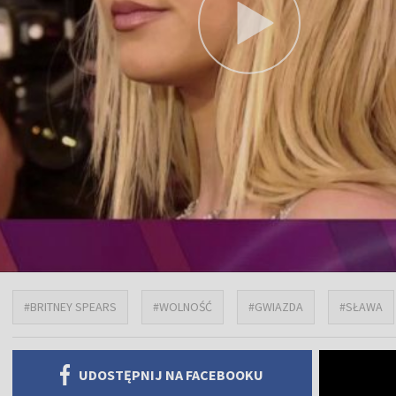
#BRITNEY SPEARS
#WOLNOŚĆ
#GWIAZDA
#SŁAWA
UDOSTĘPNIJ NA FACEBOOKU