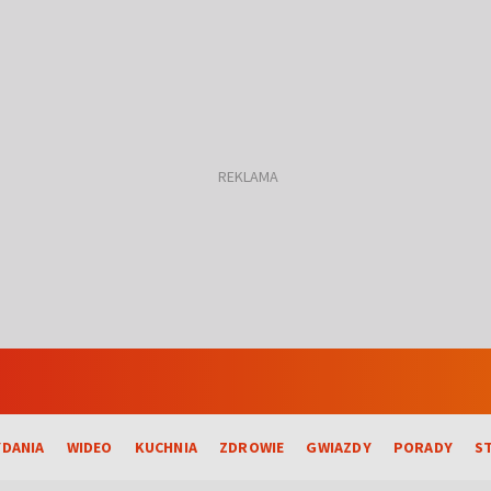
DANIA
WIDEO
KUCHNIA
ZDROWIE
GWIAZDY
PORADY
S