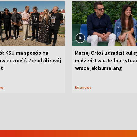
ół KSU ma sposób na
Maciej Orłoś zdradził kulis
wieczność. Zdradzili swój
małżeństwa. Jedna sytua
et
wraca jak bumerang
wy
Rozmowy