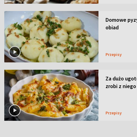
Domowe pyzy 
obiad
Przepisy
Za dużo ugo
zrobi z niego
Przepisy