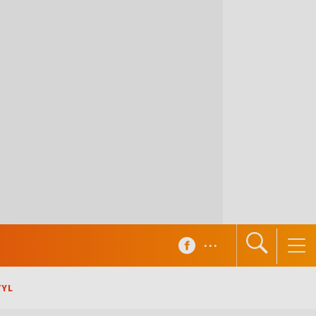
...
TYL