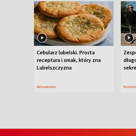
Cebularz lubelski. Prosta
Zesp
receptura i smak, który zna
długo
Lubelszczyzna
sekr
Aktualności
Rozmo