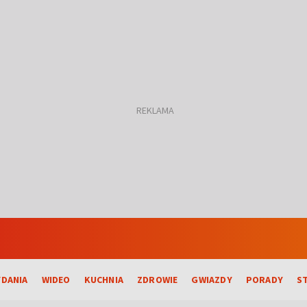
DANIA
WIDEO
KUCHNIA
ZDROWIE
GWIAZDY
PORADY
S