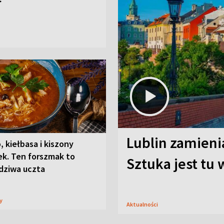
Lublin zamienia
, kiełbasa i kiszony
ek. Ten forszmak to
Sztuka jest tu
dziwa uczta
sy
Aktualności