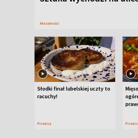
Aktualności
Słodki finał lubelskiej uczty to
Mięso
racuchy!
ogór
praw
Przepisy
Przepi