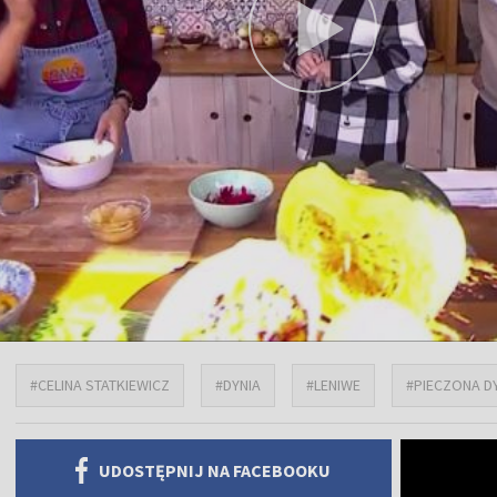
#CELINA STATKIEWICZ
#DYNIA
#LENIWE
#PIECZONA D
UDOSTĘPNIJ NA FACEBOOKU