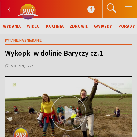
WYDANIA
WIDEO
KUCHNIA
ZDROWIE
GWIAZDY
PORADY
PYTANIE NA ŚNIADANIE
Wykopki w dolinie Baryczy cz.1
27.09.2021, 05:22