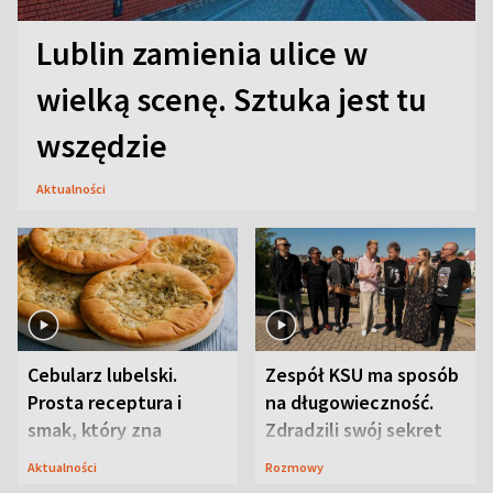
Lublin zamienia ulice w
wielką scenę. Sztuka jest tu
wszędzie
Aktualności
Cebularz lubelski.
Zespół KSU ma sposób
Prosta receptura i
na długowieczność.
smak, który zna
Zdradzili swój sekret
Lubelszczyzna
Aktualności
Rozmowy