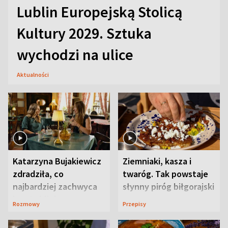
Lublin Europejską Stolicą
Kultury 2029. Sztuka
wychodzi na ulice
Aktualności
Katarzyna Bujakiewicz
Ziemniaki, kasza i
zdradziła, co
twaróg. Tak powstaje
najbardziej zachwyca
słynny piróg biłgorajski
ją w Lublinie
Rozmowy
Przepisy