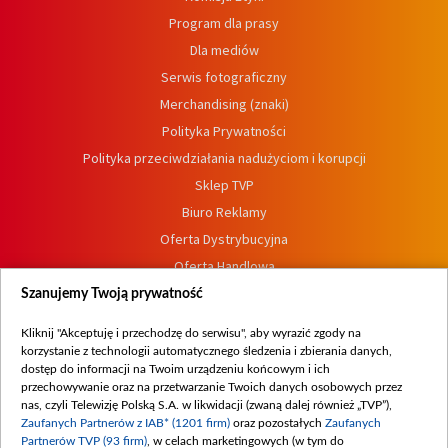
Program dla prasy
Dla mediów
Serwis fotograficzny
Merchandising (znaki)
Polityka Prywatności
Polityka przeciwdziałania nadużyciom i korupcji
Sklep TVP
Biuro Reklamy
Oferta Dystrybucyjna
Oferta Handlowa
Dostępność
Szanujemy Twoją prywatność
Moje zgody
Kliknij "Akceptuję i przechodzę do serwisu", aby wyrazić zgody na
Procedura zgłoszeń wewnętrznych
korzystanie z technologii automatycznego śledzenia i zbierania danych,
dostęp do informacji na Twoim urządzeniu końcowym i ich
przechowywanie oraz na przetwarzanie Twoich danych osobowych przez
nas, czyli Telewizję Polską S.A. w likwidacji (zwaną dalej również „TVP”),
Zaufanych Partnerów z IAB* (1201 firm)
oraz pozostałych
Zaufanych
Partnerów TVP (93 firm)
, w celach marketingowych (w tym do