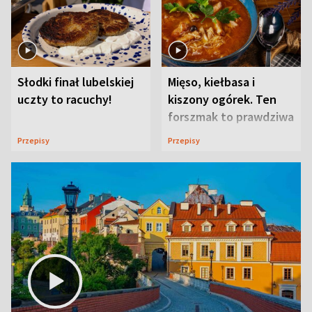
Słodki finał lubelskiej
Mięso, kiełbasa i
uczty to racuchy!
kiszony ogórek. Ten
forszmak to prawdziwa
uczta
Przepisy
Przepisy