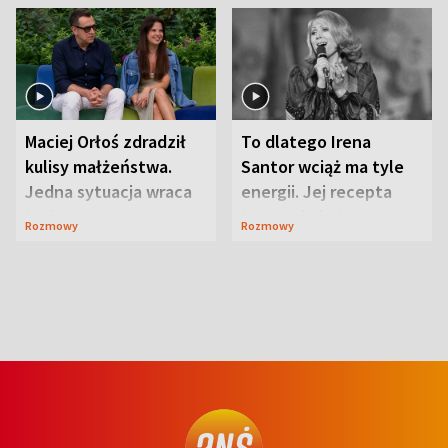
Maciej Orłoś zdradził
To dlatego Irena
kulisy małżeństwa.
Santor wciąż ma tyle
Jedna sytuacja wraca
energii. Jej recepta
jak bumerang
jest zaskakująco
Rozmowy
Rozmowy
prosta