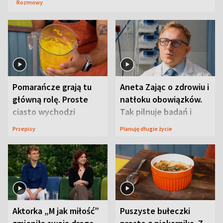
Rozmowy
Pomarańcze grają tu
Aneta Zając o zdrowiu i
główną rolę. Proste
natłoku obowiązków.
ciasto wychodzi
Tak pilnuje badań i
wyjątkowo wilgotne
wizyt
Przepisy
Planuję długie życie
Aktorka „M jak miłość”
Puszyste bułeczki