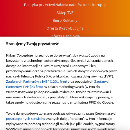
Polityka przeciwdziałania nadużyciom i korupcji
Sklep TVP
Biuro Reklamy
Oferta Dystrybucyjna
Oferta Handlowa
Dostępność
Szanujemy Twoją prywatność
Moje zgody
Kliknij "Akceptuję i przechodzę do serwisu", aby wyrazić zgody na
Procedura zgłoszeń wewnętrznych
korzystanie z technologii automatycznego śledzenia i zbierania danych,
dostęp do informacji na Twoim urządzeniu końcowym i ich
przechowywanie oraz na przetwarzanie Twoich danych osobowych przez
nas, czyli Telewizję Polską S.A. w likwidacji (zwaną dalej również „TVP”),
Zaufanych Partnerów z IAB* (1201 firm)
oraz pozostałych
Zaufanych
Partnerów TVP (93 firm)
, w celach marketingowych (w tym do
zautomatyzowanego dopasowania reklam do Twoich zainteresowań i
mierzenia ich skuteczności) i pozostałych, które wskazujemy poniżej, a
także zgody na udostępnianie przez nas identyfikatora PPID do Google.
Twoje dane osobowe zbierane podczas odwiedzania przez Ciebie naszych
poszczególnych serwisów
zwanych dalej „Portalem”, w tym informacje
zapisywane za pomocą technologii takich jak: pliki cookie, sygnalizatory
WWW lub innych podobnych technologii umożliwiających świadczenie