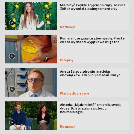
Miało być zwykłe zdjęcie po ciąży. Jessica
Ziółek wywołała lawinę komentarzy
Rozmowy
Pomarańcze grają tu główną rolę. Proste
ciasto wychodzi wyjątkowo wilgotne
Przepisy
Aneta Zając o zdrowiu i natłoku
obowiązków. Tak pilnuje badań i wizyt
Planuję długie życie
Aktorka „M jak miłość” zmieniła swoją
drogę. Dziś wiąże przyszłość z
neurobiologią
Rozmowy