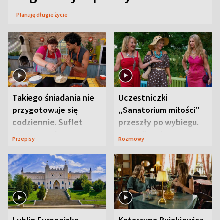
Planuję długie życie
Takiego śniadania nie
Uczestniczki
przygotowuje się
„Sanatorium miłości”
codziennie. Suflet
przeszły po wybiegu.
serowy zachwyca
Te stylizacje
Przepisy
Rozmowy
smakiem
przyciągały wzrok
Lublin Europejską
Katarzyna Bujakiewicz