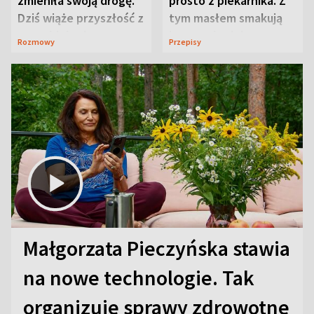
zmieniła swoją drogę.
prosto z piekarnika. Z
Dziś wiąże przyszłość z
tym masłem smakują
neurobiologią
jeszcze lepiej
Rozmowy
Przepisy
Małgorzata Pieczyńska stawia
na nowe technologie. Tak
organizuje sprawy zdrowotne