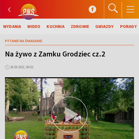
WYDANIA
WIDEO
KUCHNIA
ZDROWIE
GWIAZDY
PORADY
PYTANIE NA ŚNIADANIE
Na żywo z Zamku Grodziec cz.2
26.09.2021, 06:02