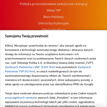
Polityka przeciwdziałania nadużyciom i korupcji
Sklep TVP
Biuro Reklamy
Oferta Dystrybucyjna
Oferta Handlowa
Dostępność
Szanujemy Twoją prywatność
Moje zgody
Kliknij "Akceptuję i przechodzę do serwisu", aby wyrazić zgody na
Procedura zgłoszeń wewnętrznych
korzystanie z technologii automatycznego śledzenia i zbierania danych,
dostęp do informacji na Twoim urządzeniu końcowym i ich
przechowywanie oraz na przetwarzanie Twoich danych osobowych przez
nas, czyli Telewizję Polską S.A. w likwidacji (zwaną dalej również „TVP”),
Zaufanych Partnerów z IAB* (1201 firm)
oraz pozostałych
Zaufanych
Partnerów TVP (93 firm)
, w celach marketingowych (w tym do
zautomatyzowanego dopasowania reklam do Twoich zainteresowań i
mierzenia ich skuteczności) i pozostałych, które wskazujemy poniżej, a
także zgody na udostępnianie przez nas identyfikatora PPID do Google.
Twoje dane osobowe zbierane podczas odwiedzania przez Ciebie naszych
poszczególnych serwisów
zwanych dalej „Portalem”, w tym informacje
zapisywane za pomocą technologii takich jak: pliki cookie, sygnalizatory
WWW lub innych podobnych technologii umożliwiających świadczenie