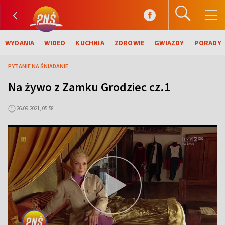
WYDANIA
WIDEO
KUCHNIA
ZDROWIE
GWIAZDY
PORADY
PYTANIE NA ŚNIADANIE
Na żywo z Zamku Grodziec cz.1
26.09.2021, 05:58