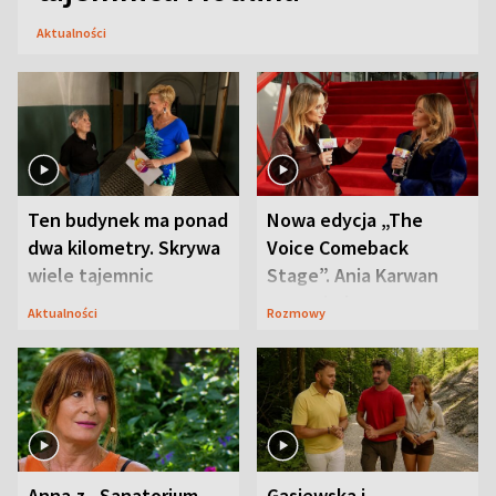
Aktualności
Ten budynek ma ponad
Nowa edycja „The
dwa kilometry. Skrywa
Voice Comeback
wiele tajemnic
Stage”. Ania Karwan
zapowiada
Aktualności
Rozmowy
niespodzianki
Anna z „Sanatorium
Gąsiewska i