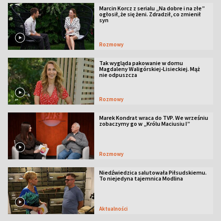
Marcin Korcz z serialu „Na dobre i na złe”
ogłosił, że się żeni. Zdradził, co zmienił
syn
Rozmowy
Tak wygląda pakowanie w domu
Magdaleny Waligórskiej-Lisieckiej. Mąż
nie odpuszcza
Rozmowy
Marek Kondrat wraca do TVP. We wrześniu
zobaczymy go w „Królu Maciusiu I”
Rozmowy
Niedźwiedzica salutowała Piłsudskiemu.
To niejedyna tajemnica Modlina
Aktualności