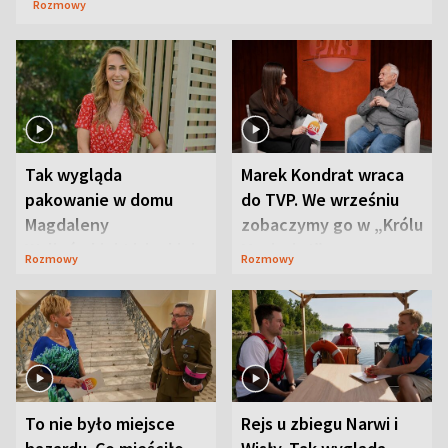
Rozmowy
Tak wygląda
Marek Kondrat wraca
pakowanie w domu
do TVP. We wrześniu
Magdaleny
zobaczymy go w „Królu
Waligórskiej-Lisieckiej.
Maciusiu I”
Rozmowy
Rozmowy
Mąż nie odpuszcza
To nie było miejsce
Rejs u zbiegu Narwi i