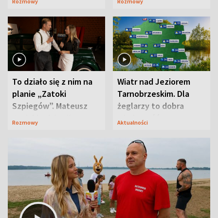
Rozmowy
Rozmowy
prosta
zaskoczyła
To działo się z nim na
Wiatr nad Jeziorem
planie „Zatoki
Tarnobrzeskim. Dla
Szpiegów”. Mateusz
żeglarzy to dobra
Janicki odsłonił
wiadomość
Rozmowy
Aktualności
aktorski sekret