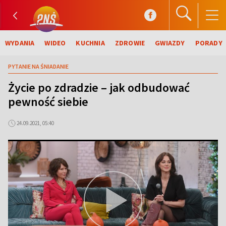
WYDANIA
WIDEO
KUCHNIA
ZDROWIE
GWIAZDY
PORADY
PYTANIE NA ŚNIADANIE
Życie po zdradzie – jak odbudować
pewność siebie
24.09.2021, 05:40