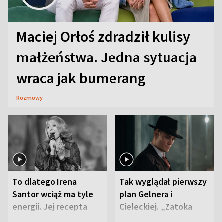
Maciej Orłoś zdradził kulisy
małżeństwa. Jedna sytuacja
wraca jak bumerang
Rozmowy
To dlatego Irena
Tak wyglądał pierwszy
Santor wciąż ma tyle
plan Gelnera i
energii. Jej recepta
Cieleckiej. „Zatoka
jest zaskakująco
szpiegów” od razu ich