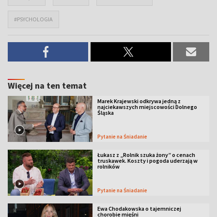
#PSYCHOLOGIA
Więcej na ten temat
Marek Krajewski odkrywa jedną z
najciekawszych miejscowości Dolnego
Śląska
Pytanie na Śniadanie
Łukasz z „Rolnik szuka żony” o cenach
truskawek. Koszty i pogoda uderzają w
rolników
Pytanie na Śniadanie
Ewa Chodakowska o tajemniczej
chorobie mięśni