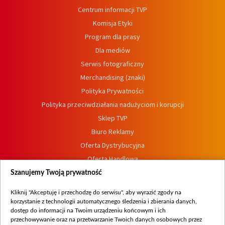
Centrum informacji TVP
Komisja Etyki
Program dla prasy
Dla mediów
Serwis fotograficzny
Merchandising (znaki)
Polityka Prywatności
Polityka przeciwdziałania nadużyciom i korupcji
Sklep TVP
Biuro Reklamy
Oferta Dystrybucyjna
Oferta Handlowa
Dostępność
Szanujemy Twoją prywatność
Moje zgody
Kliknij "Akceptuję i przechodzę do serwisu", aby wyrazić zgody na
Procedura zgłoszeń wewnętrznych
korzystanie z technologii automatycznego śledzenia i zbierania danych,
dostęp do informacji na Twoim urządzeniu końcowym i ich
przechowywanie oraz na przetwarzanie Twoich danych osobowych przez