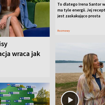
To dlatego Irena Santor w
ma tyle energii. Jej recep
jest zaskakująco prosta
Rozmowy
isy
cja wraca jak