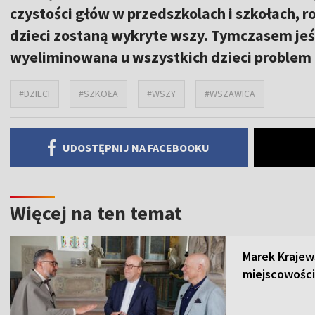
czystości głów w przedszkolach i szkołach, rod
dzieci zostaną wykryte wszy. Tymczasem jeś
wyeliminowana u wszystkich dzieci proble
#DZIECI
#SZKOŁA
#WSZY
#WSZAWICA
UDOSTĘPNIJ NA FACEBOOKU
Więcej na ten temat
Marek Krajew
miejscowości