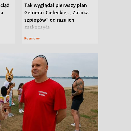
ciąż
Tak wyglądał pierwszy plan
ta
Gelnera i Cieleckiej. „Zatoka
szpiegów” od razu ich
zaskoczyła
Rozmowy