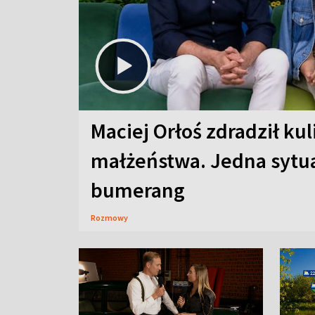
Maciej Orłoś zdradził kul
małżeństwa. Jedna sytua
bumerang
Rozmowy