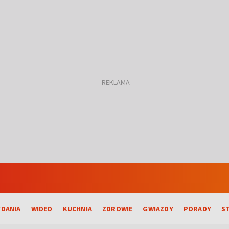
DANIA
WIDEO
KUCHNIA
ZDROWIE
GWIAZDY
PORADY
S