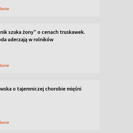
danie
lnik szuka żony” o cenach truskawek.
oda uderzają w rolników
danie
ska o tajemniczej chorobie mięśni
danie