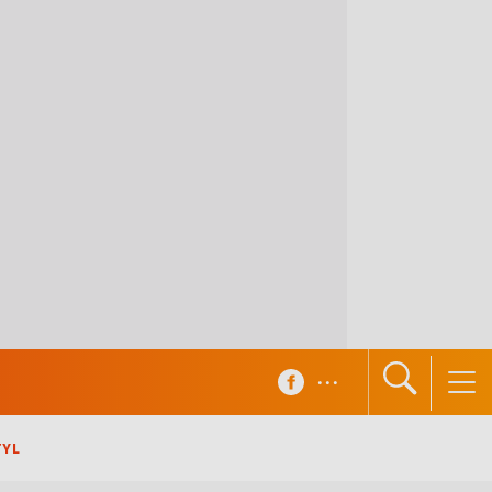
...
TYL