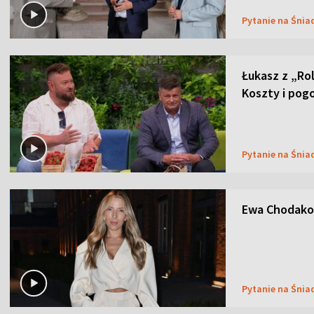
Pytanie na Śnia
Łukasz z „Ro
Koszty i pog
Pytanie na Śnia
Ewa Chodakow
Pytanie na Śnia