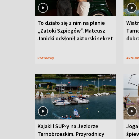
To działo się z nim na planie
Wiat
„Zatoki Szpiegów”. Mateusz
Tarno
Janicki odsłonił aktorski sekret
dobr
Rozmowy
Aktual
Kajaki i SUP-y na Jeziorze
Joga 
Tarnobrzeskim. Przyrodnicy
śpiew