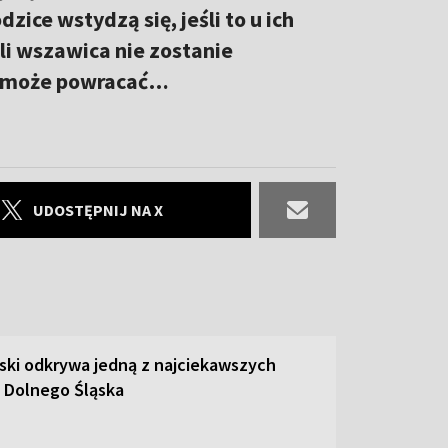
zice wstydzą się, jeśli to u ich
li wszawica nie zostanie
m może powracać…
UDOSTĘPNIJ NA X
ski odkrywa jedną z najciekawszych
 Dolnego Śląska