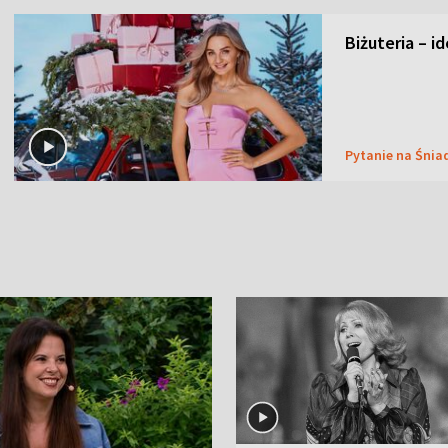
Biżuteria – i
Pytanie na Śnia