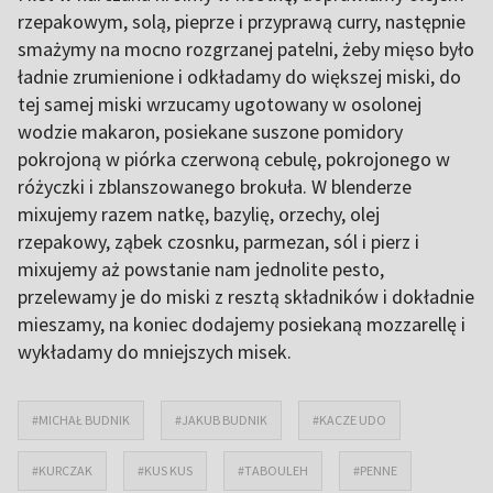
rzepakowym, solą, pieprze i przyprawą curry, następnie
smażymy na mocno rozgrzanej patelni, żeby mięso było
ładnie zrumienione i odkładamy do większej miski, do
tej samej miski wrzucamy ugotowany w osolonej
wodzie makaron, posiekane suszone pomidory
pokrojoną w piórka czerwoną cebulę, pokrojonego w
różyczki i zblanszowanego brokuła. W blenderze
mixujemy razem natkę, bazylię, orzechy, olej
rzepakowy, ząbek czosnku, parmezan, sól i pierz i
mixujemy aż powstanie nam jednolite pesto,
przelewamy je do miski z resztą składników i dokładnie
mieszamy, na koniec dodajemy posiekaną mozzarellę i
wykładamy do mniejszych misek.
#MICHAŁ BUDNIK
#JAKUB BUDNIK
#KACZE UDO
#KURCZAK
#KUS KUS
#TABOULEH
#PENNE