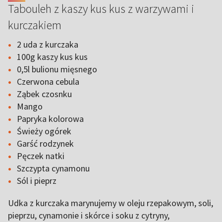
Tabouleh z kaszy kus kus z warzywami i
kurczakiem
2 uda z kurczaka
100g kaszy kus kus
0,5l bulionu mięsnego
Czerwona cebula
Ząbek czosnku
Mango
Papryka kolorowa
Świeży ogórek
Garść rodzynek
Pęczek natki
Szczypta cynamonu
Sól i pieprz
Udka z kurczaka marynujemy w oleju rzepakowym, soli,
pieprzu, cynamonie i skórce i soku z cytryny,