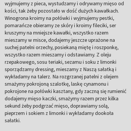
wyjmujemy z pieca, wystudzamy i odrywamy mięso od
kości, tak żeby pozostało w dość dużych kawałkach.
Winogrona kroimy na połówki i wyjmujemy pestki,
pomarańcze obieramy ze skóry i kroimy fileciki, ser
kruszymy na mniejsze kawałki, wszystko razem
mieszamy w misce, dodajemy jeszcze uprażone na
suchej patelni orzechy, posiekaną miętę i roszponkę,
wszystko razem mieszamy i odstawiamy. Z oleju
rzepakowego, sosu teriaki, sezamu i soku z limonki
sporządzamy dressing, mieszamy z Naszą sałatką i
wykładamy na talerz. Na rozgrzanej patelni z olejem
smażymy pokrojoną szalotkę, laskę cynamonu i
pokrojone na połówki kasztany, gdy zaczną się rumienić
dodajemy mięso kaczki, smażymy razem przez kilka
sekund żeby podgrzać mięso, doprawiamy solą,
pieprzem i sokiem z limonki i wykładamy dookoła
sałatki.