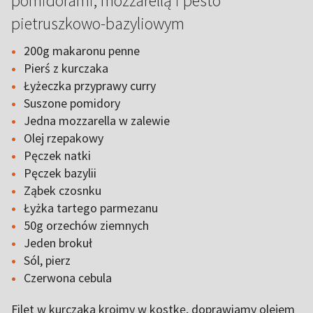
pomidorami, mozzarellą i pesto
pietruszkowo-bazyliowym
200g makaronu penne
Pierś z kurczaka
Łyżeczka przyprawy curry
Suszone pomidory
Jedna mozzarella w zalewie
Olej rzepakowy
Pęczek natki
Pęczek bazylii
Ząbek czosnku
Łyżka tartego parmezanu
50g orzechów ziemnych
Jeden brokuł
Sól, pierz
Czerwona cebula
Filet w kurczaka kroimy w kostkę, doprawiamy olejem