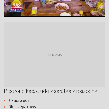
Pieczone kacze udo z sałatką z roszponki
2 kacze uda
Olej rzepakowy