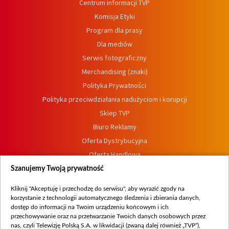
Centrum informacji TVP
Komisja Etyki
Program dla prasy
Dla mediów
Serwis fotograficzny
Merchandising (znaki)
Polityka Prywatności
Polityka przeciwdziałania nadużyciom i korupcji
Sklep TVP
Biuro Reklamy
Oferta Dystrybucyjna
Oferta Handlowa
Dostępność
Szanujemy Twoją prywatność
Moje zgody
Kliknij "Akceptuję i przechodzę do serwisu", aby wyrazić zgody na
Procedura zgłoszeń wewnętrznych
korzystanie z technologii automatycznego śledzenia i zbierania danych,
dostęp do informacji na Twoim urządzeniu końcowym i ich
przechowywanie oraz na przetwarzanie Twoich danych osobowych przez
nas, czyli Telewizję Polską S.A. w likwidacji (zwaną dalej również „TVP”),