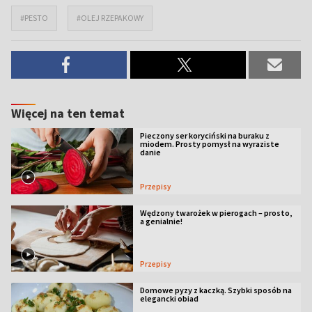
#PESTO
#OLEJ RZEPAKOWY
Więcej na ten temat
Pieczony ser koryciński na buraku z
miodem. Prosty pomysł na wyraziste
danie
Przepisy
Wędzony twarożek w pierogach – prosto,
a genialnie!
Przepisy
Domowe pyzy z kaczką. Szybki sposób na
elegancki obiad