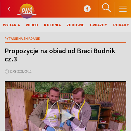
WYDANIA
WIDEO
KUCHNIA
ZDROWIE
GWIAZDY
PORADY
PYTANIE NA ŚNIADANIE
Propozycje na obiad od Braci Budnik
cz.3
21.09.2021, 06:12