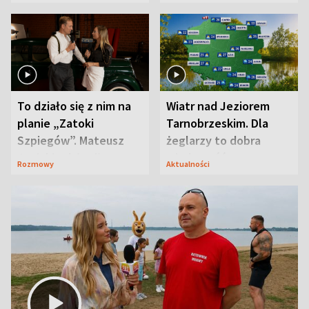
prosta
zaskoczyła
To działo się z nim na
Wiatr nad Jeziorem
planie „Zatoki
Tarnobrzeskim. Dla
Szpiegów”. Mateusz
żeglarzy to dobra
Janicki odsłonił
wiadomość
Rozmowy
Aktualności
aktorski sekret