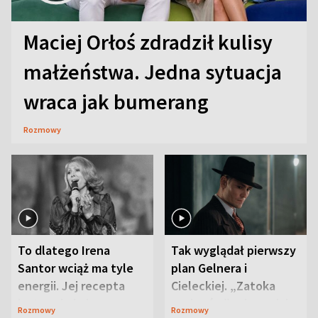
Maciej Orłoś zdradził kulisy
małżeństwa. Jedna sytuacja
wraca jak bumerang
Rozmowy
To dlatego Irena
Tak wyglądał pierwszy
Santor wciąż ma tyle
plan Gelnera i
energii. Jej recepta
Cieleckiej. „Zatoka
jest zaskakująco
szpiegów” od razu ich
Rozmowy
Rozmowy