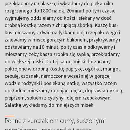
przekładamy na blaszkę i wkładamy do piekarnika
rozgrzanego do 180C na ok. 20minut po tym czasie
wyjmujemy oddzielamy od kości i siekany w dość
drobną kostkę razem z chrupiącą skórką. Kaszę kus-
kus mieszamy z dwiema łyżkami oleju rzepakowego i
zalewamy w misce gorącym bulionem, przykrywamy i
odstawiamy na 10 minut, po ty czasie odkrywamy i
mieszamy, żeby kasza zrobiła się sypka, przekładamy
do większej miski. Do tej samej miski dorzucamy
pokrojone w drobną kostkę paprykę, ogórka, mango,
cebulę, czosnek, namoczone wcześniej w gorącej
wodzie rodzynki i posiekaną natkę, wszystko razem
dokładnie mieszamy dodając mięso, doprawiamy solą,
pieprzem, sokiem z cytryny i olejem rzepakowym.
Sałatkę wykładamy do mniejszych misek.
Penne z kurczakiem curry, suszonymi