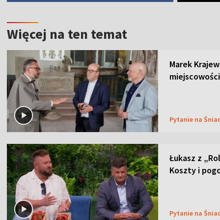
Więcej na ten temat
Marek Krajew
miejscowości
Pytanie na Śnia
Łukasz z „Ro
Koszty i pog
Pytanie na Śnia