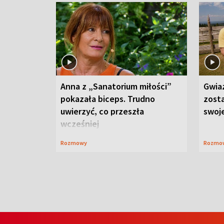
Anna z „Sanatorium miłości”
Gwia
pokazała biceps. Trudno
zost
uwierzyć, co przeszła
swoj
wcześniej
Rozmowy
Rozmo