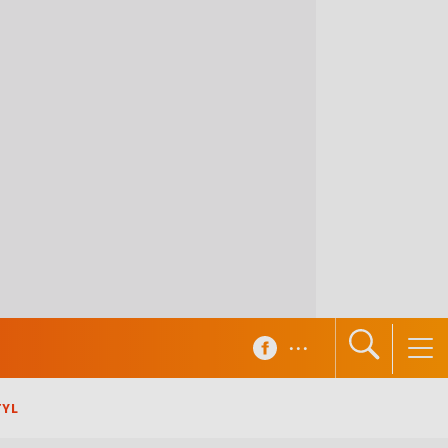
...
TYL