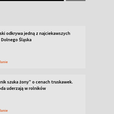
ski odkrywa jedną z najciekawszych
 Dolnego Śląska
danie
lnik szuka żony” o cenach truskawek.
oda uderzają w rolników
danie