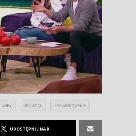
#GRY
#RODZICE
#RACJONOWANIE
UDOSTĘPNIJ NA X