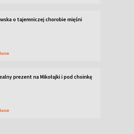
ska o tajemniczej chorobie mięśni
danie
dealny prezent na Mikołajki i pod choinkę
danie