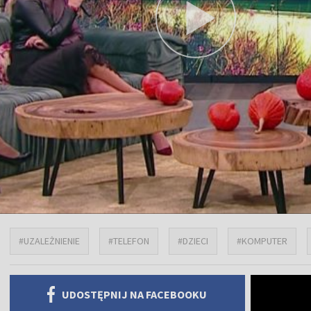
#UZALEŻNIENIE
#TELEFON
#DZIECI
#KOMPUTER
UDOSTĘPNIJ NA FACEBOOKU