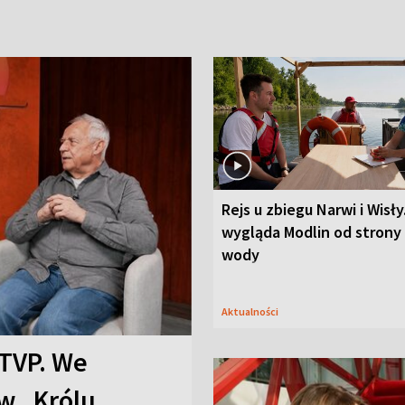
Rejs u zbiegu Narwi i Wisły
wygląda Modlin od strony
wody
Aktualności
TVP. We
w „Królu