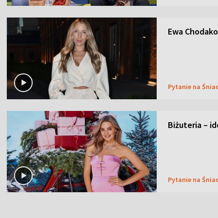
Ewa Chodakow
Pytanie na Śnia
Biżuteria – i
Pytanie na Śnia