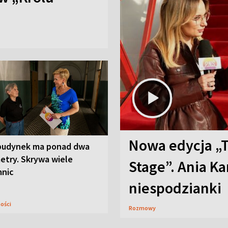
Nowa edycja „
budynek ma ponad dwa
etry. Skrywa wiele
Stage”. Ania K
mnic
niespodzianki
ności
Rozmowy