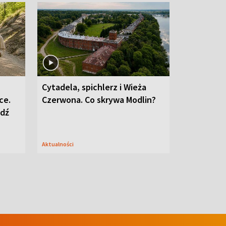
Cytadela, spichlerz i Wieża
ce.
Czerwona. Co skrywa Modlin?
edź
Aktualności