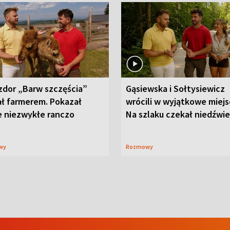
zdor „Barw szczęścia”
Gąsiewska i Sołtysiewicz
ał farmerem. Pokazał
wrócili w wyjątkowe miejs
e niezwykłe ranczo
Na szlaku czekał niedźwi
wy
Rozmowy