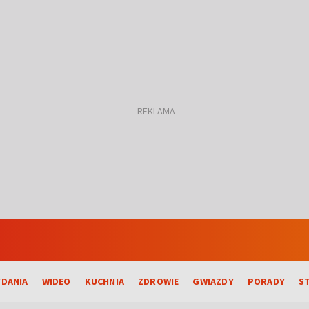
DANIA
WIDEO
KUCHNIA
ZDROWIE
GWIAZDY
PORADY
S