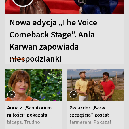
Nowa edycja „The Voice
Comeback Stage”. Ania
Karwan zapowiada
niespodzianki
Rozmowy
Anna z „Sanatorium
Gwiazdor „Barw
miłości” pokazała
szczęścia” został
biceps. Trudno
farmerem. Pokazał