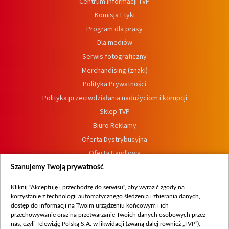
Centrum informacji TVP
Komisja Etyki
Program dla prasy
Dla mediów
Serwis fotograficzny
Merchandising (znaki)
Polityka Prywatności
Polityka przeciwdziałania nadużyciom i korupcji
Sklep TVP
Biuro Reklamy
Oferta Dystrybucyjna
Oferta Handlowa
Dostępność
Szanujemy Twoją prywatność
Moje zgody
Kliknij "Akceptuję i przechodzę do serwisu", aby wyrazić zgody na
Procedura zgłoszeń wewnętrznych
korzystanie z technologii automatycznego śledzenia i zbierania danych,
dostęp do informacji na Twoim urządzeniu końcowym i ich
przechowywanie oraz na przetwarzanie Twoich danych osobowych przez
nas, czyli Telewizję Polską S.A. w likwidacji (zwaną dalej również „TVP”),