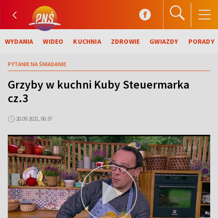
WYDANIA
WIDEO
KUCHNIA
ZDROWIE
GWIAZDY
PORADY
PYTANIE NA ŚNIADANIE
Grzyby w kuchni Kuby Steuermarka
cz.3
20.09.2021, 06:37