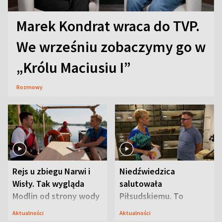
Marek Kondrat wraca do TVP.
We wrześniu zobaczymy go w
„Królu Maciusiu I”
Rozmowy
Rejs u zbiegu Narwi i
Niedźwiedzica
Wisły. Tak wygląda
salutowała
Modlin od strony wody
Piłsudskiemu. To
niejedyna tajemnica
Aktualności
Aktualności
Modlina