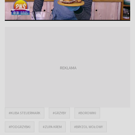
#KUBA STEUERMARK
#GRZYBY
#BOROWIKI
#PODGRZYBKI
#ZUPA KREM
#BRYZOL WOŁOWY