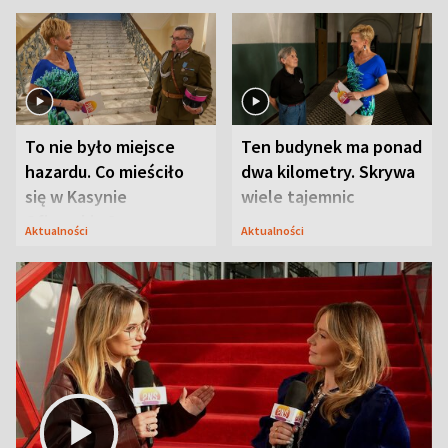
To nie było miejsce
Ten budynek ma ponad
hazardu. Co mieściło
dwa kilometry. Skrywa
się w Kasynie
wiele tajemnic
Oficerskim?
Aktualności
Aktualności