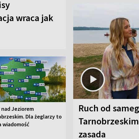
isy
cja wraca jak
Ruch od sameg
r nad Jeziorem
brzeskim. Dla żeglarzy to
Tarnobrzeskim,
a wiadomość
zasada