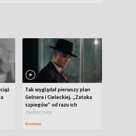
ciąż
Tak wyglądał pierwszy plan
ta
Gelnera i Cieleckiej. „Zatoka
szpiegów” od razu ich
zaskoczyła
Rozmowy