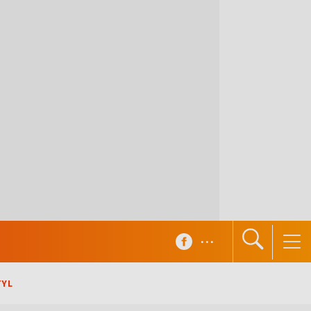
...
TYL