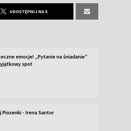
UDOSTĘPNIJ NA X
teczne emocje! „Pytanie na śniadanie”
yjątkowy spot
 Piosenki - Irena Santor