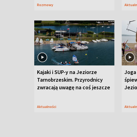
Rozmowy
Aktual
Kajaki i SUP-y na Jeziorze
Joga 
Tarnobrzeskim. Przyrodnicy
śpiew
zwracają uwagę na coś jeszcze
Jezi
Aktualności
Aktual