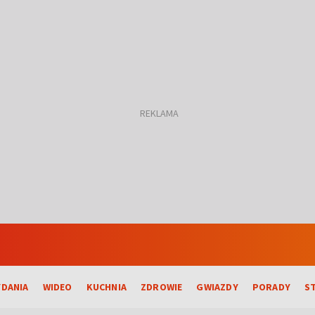
DANIA
WIDEO
KUCHNIA
ZDROWIE
GWIAZDY
PORADY
S