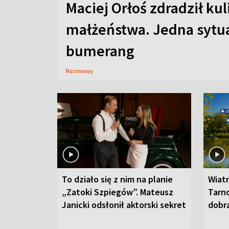
Maciej Orłoś zdradził kul
małżeństwa. Jedna sytua
bumerang
Rozmowy
To działo się z nim na planie
Wiat
„Zatoki Szpiegów”. Mateusz
Tarno
Janicki odsłonił aktorski sekret
dobr