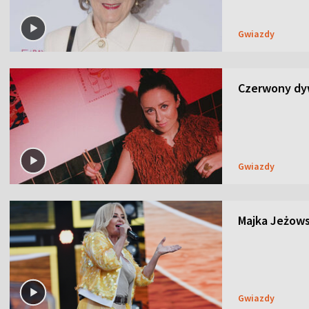
Gwiazdy
Czerwony dyw
Gwiazdy
Majka Jeżows
Gwiazdy