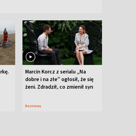
rkę.
Marcin Korcz z serialu „Na
dobre i na złe” ogłosił, że się
żeni. Zdradził, co zmienił syn
Rozmowy