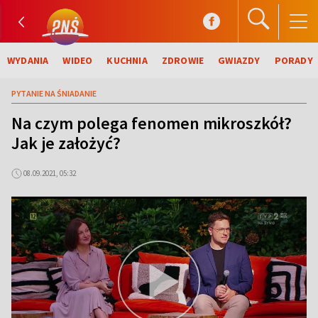
WYDANIA
WIDEO
KUCHNIA
ZDROWIE
GWIAZDY
PORADY
PYTANIE NA ŚNIADANIE
Na czym polega fenomen mikroszkół?
Jak je założyć?
08.09.2021, 05:32