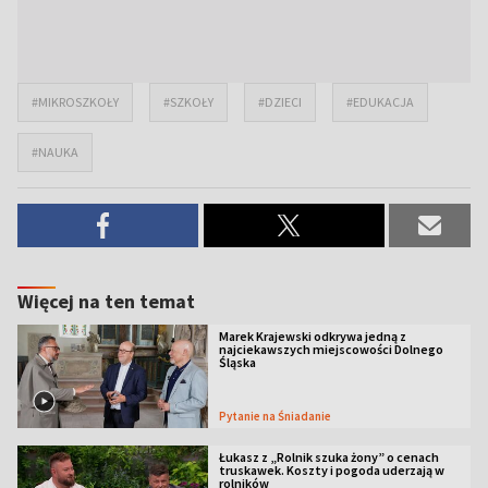
#MIKROSZKOŁY
#SZKOŁY
#DZIECI
#EDUKACJA
#NAUKA
Więcej na ten temat
Marek Krajewski odkrywa jedną z
najciekawszych miejscowości Dolnego
Śląska
Pytanie na Śniadanie
Łukasz z „Rolnik szuka żony” o cenach
truskawek. Koszty i pogoda uderzają w
rolników