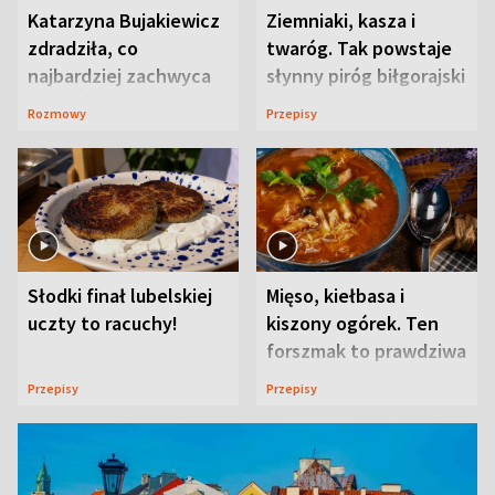
Katarzyna Bujakiewicz
Ziemniaki, kasza i
zdradziła, co
twaróg. Tak powstaje
najbardziej zachwyca
słynny piróg biłgorajski
ją w Lublinie
Rozmowy
Przepisy
Słodki finał lubelskiej
Mięso, kiełbasa i
uczty to racuchy!
kiszony ogórek. Ten
forszmak to prawdziwa
uczta
Przepisy
Przepisy