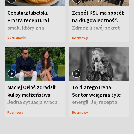
Cebularz lubelski.
Zespół KSU ma sposób
Prosta receptura i
na długowieczność.
smak, który zna
Zdradzili swój sekret
Lubelszczyzna
Aktualności
Rozmowy
Maciej Orłoś zdradził
To dlatego Irena
kulisy małżeństwa.
Santor wciąż ma tyle
Jedna sytuacja wraca
energii. Jej recepta
jak bumerang
jest zaskakująco
Rozmowy
Rozmowy
prosta