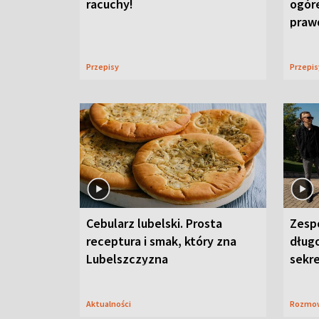
racuchy!
ogór
praw
Przepisy
Przepi
Cebularz lubelski. Prosta
Zesp
receptura i smak, który zna
długo
Lubelszczyzna
sekr
Aktualności
Rozmo