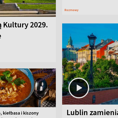
Rozmowy
ą Kultury 2029.
e
Lublin zamienia
, kiełbasa i kiszony