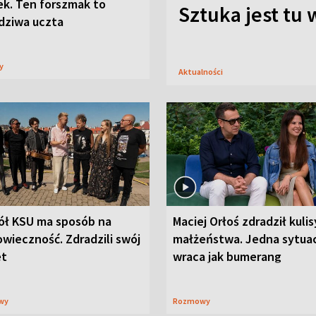
ek. Ten forszmak to
Sztuka jest tu
dziwa uczta
sy
Aktualności
ół KSU ma sposób na
Maciej Orłoś zdradził kulis
wieczność. Zdradzili swój
małżeństwa. Jedna sytua
et
wraca jak bumerang
wy
Rozmowy