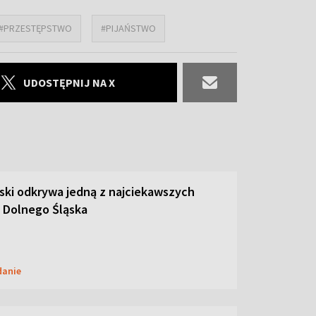
#PRZESTĘPSTWO
#PIJAŃSTWO
UDOSTĘPNIJ NA X
ski odkrywa jedną z najciekawszych
 Dolnego Śląska
danie