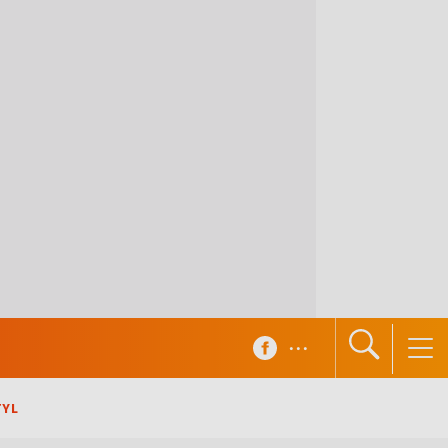
...
TYL