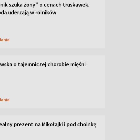
lnik szuka żony” o cenach truskawek.
oda uderzają w rolników
danie
ska o tajemniczej chorobie mięśni
danie
dealny prezent na Mikołajki i pod choinkę