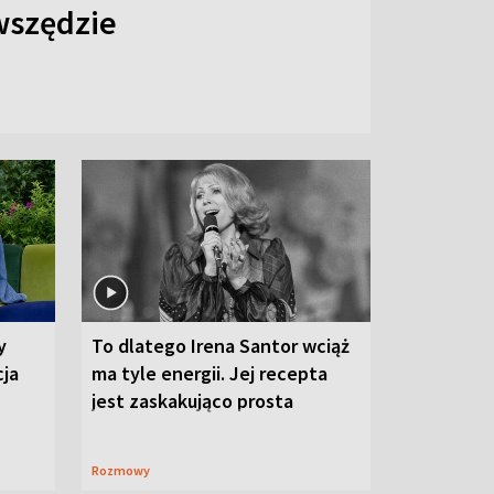
 wszędzie
y
To dlatego Irena Santor wciąż
cja
ma tyle energii. Jej recepta
jest zaskakująco prosta
Rozmowy