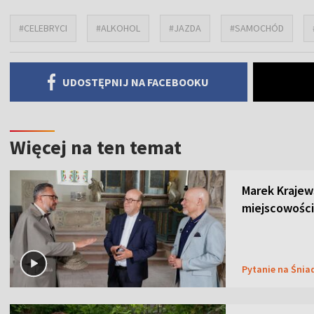
#CELEBRYCI
#ALKOHOL
#JAZDA
#SAMOCHÓD
UDOSTĘPNIJ NA FACEBOOKU
Więcej na ten temat
Marek Krajew
miejscowości
Pytanie na Śnia