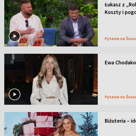
Łukasz z „Ro
Koszty i pog
Pytanie na Śnia
Ewa Chodakow
Pytanie na Śnia
Biżuteria – i