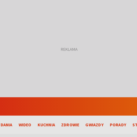
DANIA
WIDEO
KUCHNIA
ZDROWIE
GWIAZDY
PORADY
S