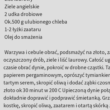
Ziele angielskie
2 udka drobiowe
Ok.500 g ulubionego chleba
1-2 łyżki zaataru
Olej do smażenia
Warzywa i cebule obrać, podsmażyć na złoto, 
oczyszczony drób, ziele i liść laurowy. Całość
czasie obrać dynie, pokroić w drobne cząstki. 
papierem pergaminowym, oprószyć tymiankiem,
tartym serem, skropić oliwą i dodać ząbki czos
złoto ok 30 minut w 200 C Upieczoną dynie poł
dokładnie doprawić i podprawić śmietanką. Grz
kostkę, skropić oliwą, zaatarem i otartą skórką 