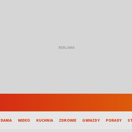
DANIA
WIDEO
KUCHNIA
ZDROWIE
GWIAZDY
PORADY
S