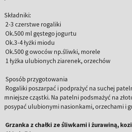
Składniki:
2-3 czerstwe rogaliki
Ok.500 ml gęstego jogurtu
Ok.3-4 łyżki miodu
Ok.500 g owoców np.śliwki, morele
1 łyżka ulubionych ziarenek, orzechów
Sposób przygotowania
Rogaliki poszarpać i podprażyć na suchej patel
mniejsze cząstki. Na patelni podsmażyć na złoto
posypać ulubionymi nasionkami, orzechami i g
Grzanka z chałki ze śliwkami i żurawiną, ko