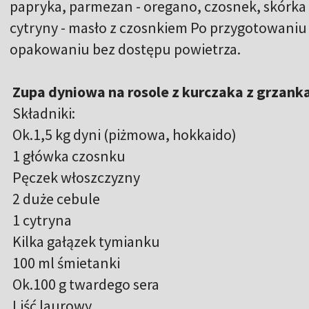
papryka, parmezan - oregano, czosnek, skórka z
cytryny - masło z czosnkiem Po przygotowani
opakowaniu bez dostępu powietrza.
Zupa dyniowa na rosole z kurczaka z grzank
Składniki:
Ok.1,5 kg dyni (piżmowa, hokkaido)
1 główka czosnku
Pęczek włoszczyzny
2 duże cebule
1 cytryna
Kilka gałązek tymianku
100 ml śmietanki
Ok.100 g twardego sera
Liść laurowy