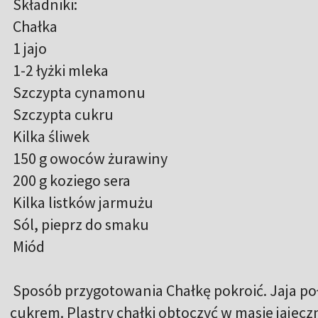
Składniki:
Chałka
1 jajo
1-2 łyżki mleka
Szczypta cynamonu
Szczypta cukru
Kilka śliwek
150 g owoców żurawiny
200 g koziego sera
Kilka listków jarmużu
Sól, pieprz do smaku
Miód
Sposób przygotowania Chałkę pokroić. Jaja p
cukrem. Plastry chałki obtoczyć w masie jajeczn