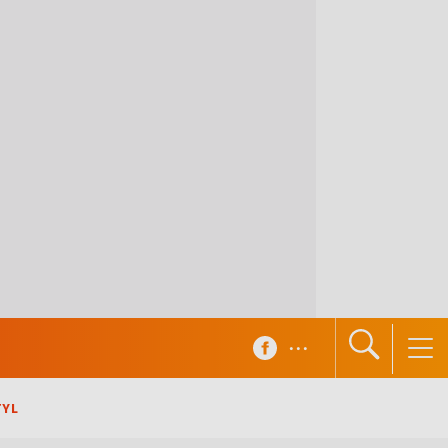
...
TYL