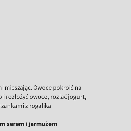
ni mieszając. Owoce pokroić na
 i rozłożyć owoce, rozlać jogurt,
rzankami z rogalika
zim serem i jarmużem