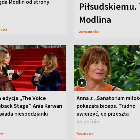
ąda Modlin od strony
Piłsudskiemu. 
y
Modlina
ności
Aktualności
 edycja „The Voice
Anna z „Sanatorium miłoś
back Stage”. Ania Karwan
pokazała biceps. Trudno
wiada niespodzianki
uwierzyć, co przeszła
wcześniej
wy
Rozmowy