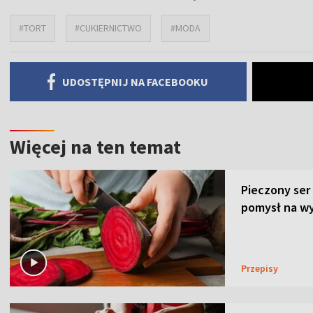
#TORT
#CUKIERNICTWO
#MODA
UDOSTĘPNIJ NA FACEBOOKU
Więcej na ten temat
Pieczony ser
pomysł na wy
Przepisy