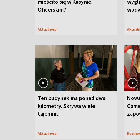
mieściło się w Kasynie
wygl
Oficerskim?
wod
Aktualności
Aktual
Ten budynek ma ponad dwa
Nowa
kilometry. Skrywa wiele
Come
tajemnic
zapo
Aktualności
Rozmo