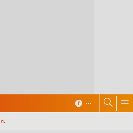
...
TYL