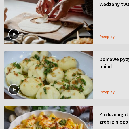
Wędzony twar
Przepisy
Domowe pyzy 
obiad
Przepisy
Za dużo ugo
zrobi z niego