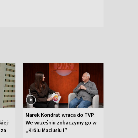
Marek Kondrat wraca do TVP.
iej-
We wrześniu zobaczymy go w
cza
„Królu Maciusiu I”