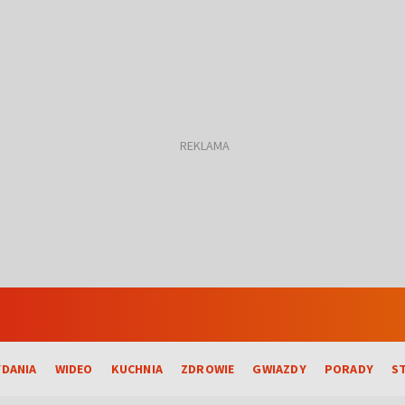
DANIA
WIDEO
KUCHNIA
ZDROWIE
GWIAZDY
PORADY
S