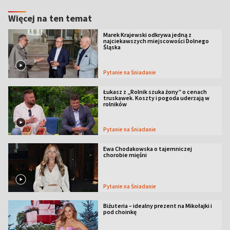
Więcej na ten temat
Marek Krajewski odkrywa jedną z
najciekawszych miejscowości Dolnego
Śląska
Pytanie na Śniadanie
Łukasz z „Rolnik szuka żony” o cenach
truskawek. Koszty i pogoda uderzają w
rolników
Pytanie na Śniadanie
Ewa Chodakowska o tajemniczej
chorobie mięśni
Pytanie na Śniadanie
Biżuteria – idealny prezent na Mikołajki i
pod choinkę