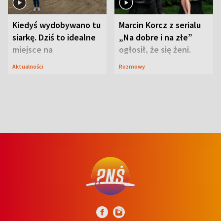
Kiedyś wydobywano tu
Marcin Korcz z serialu
siarkę. Dziś to idealne
„Na dobre i na złe”
miejsce na
ogłosił, że się żeni.
wypoczynek
Zdradził, co zmienił
Aktualności
Rozmowy
syn