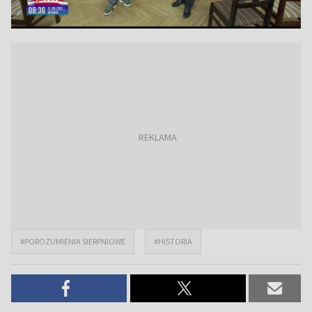
#POROZUMIENIA SIERPNIOWE
#HISTORIA