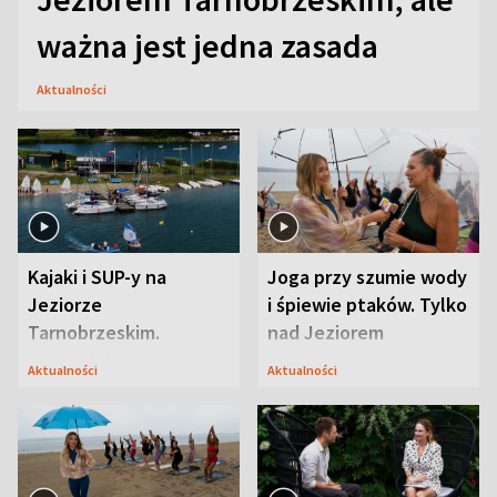
ważna jest jedna zasada
Aktualności
Kajaki i SUP-y na
Joga przy szumie wody
Jeziorze
i śpiewie ptaków. Tylko
Tarnobrzeskim.
nad Jeziorem
Przyrodnicy zwracają
Tarnobrzeskim
Aktualności
Aktualności
uwagę na coś jeszcze