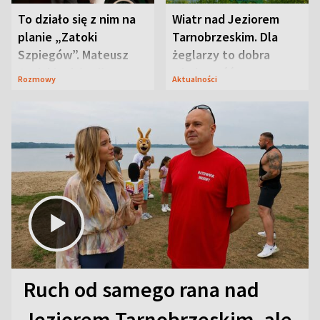
To działo się z nim na
Wiatr nad Jeziorem
planie „Zatoki
Tarnobrzeskim. Dla
Szpiegów”. Mateusz
żeglarzy to dobra
Janicki odsłonił
wiadomość
Rozmowy
Aktualności
aktorski sekret
Ruch od samego rana nad
Jeziorem Tarnobrzeskim, ale