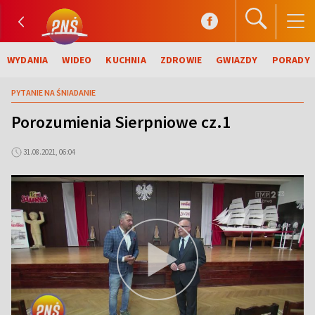
WYDANIA
WIDEO
KUCHNIA
ZDROWIE
GWIAZDY
PORADY
PYTANIE NA ŚNIADANIE
Porozumienia Sierpniowe cz.1
31.08.2021, 06:04