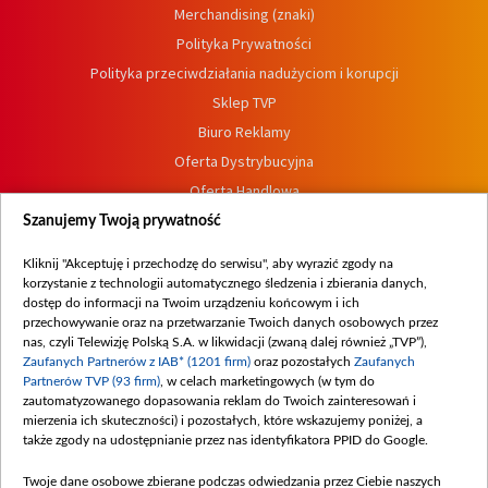
Merchandising (znaki)
Polityka Prywatności
Polityka przeciwdziałania nadużyciom i korupcji
Sklep TVP
Biuro Reklamy
Oferta Dystrybucyjna
Oferta Handlowa
Dostępność
Szanujemy Twoją prywatność
Moje zgody
Kliknij "Akceptuję i przechodzę do serwisu", aby wyrazić zgody na
Procedura zgłoszeń wewnętrznych
korzystanie z technologii automatycznego śledzenia i zbierania danych,
dostęp do informacji na Twoim urządzeniu końcowym i ich
przechowywanie oraz na przetwarzanie Twoich danych osobowych przez
nas, czyli Telewizję Polską S.A. w likwidacji (zwaną dalej również „TVP”),
Zaufanych Partnerów z IAB* (1201 firm)
oraz pozostałych
Zaufanych
Partnerów TVP (93 firm)
, w celach marketingowych (w tym do
zautomatyzowanego dopasowania reklam do Twoich zainteresowań i
mierzenia ich skuteczności) i pozostałych, które wskazujemy poniżej, a
także zgody na udostępnianie przez nas identyfikatora PPID do Google.
Twoje dane osobowe zbierane podczas odwiedzania przez Ciebie naszych