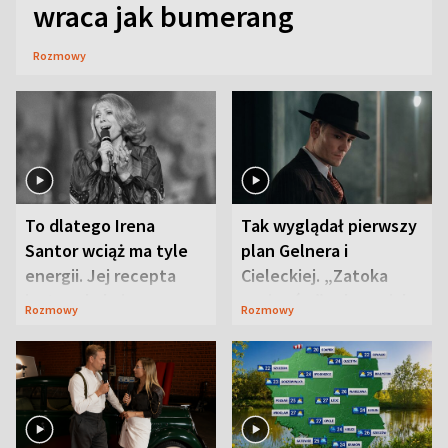
wraca jak bumerang
Rozmowy
To dlatego Irena
Tak wyglądał pierwszy
Santor wciąż ma tyle
plan Gelnera i
energii. Jej recepta
Cieleckiej. „Zatoka
jest zaskakująco
szpiegów” od razu ich
Rozmowy
Rozmowy
prosta
zaskoczyła