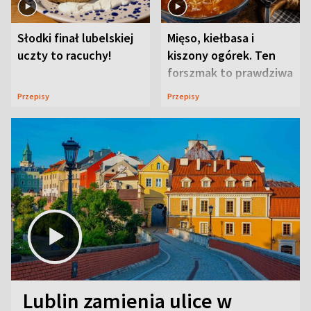
Słodki finał lubelskiej
Mięso, kiełbasa i
uczty to racuchy!
kiszony ogórek. Ten
forszmak to prawdziwa
uczta
Przepisy
Przepisy
Lublin zamienia ulice w