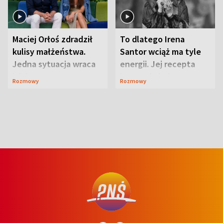
Maciej Orłoś zdradził
To dlatego Irena
kulisy małżeństwa.
Santor wciąż ma tyle
Jedna sytuacja wraca
energii. Jej recepta
jak bumerang
jest zaskakująco
Rozmowy
Rozmowy
prosta