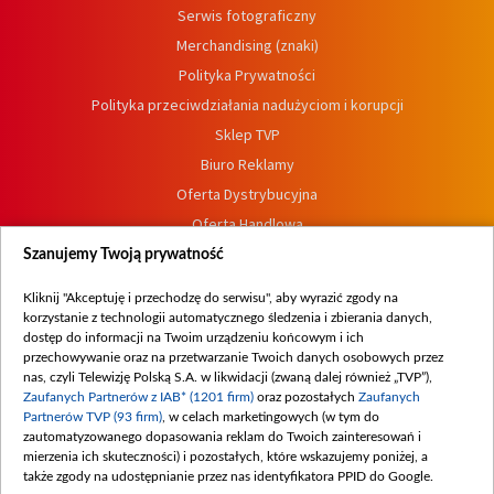
Serwis fotograficzny
Merchandising (znaki)
Polityka Prywatności
Polityka przeciwdziałania nadużyciom i korupcji
Sklep TVP
Biuro Reklamy
Oferta Dystrybucyjna
Oferta Handlowa
Dostępność
Szanujemy Twoją prywatność
Moje zgody
Kliknij "Akceptuję i przechodzę do serwisu", aby wyrazić zgody na
Procedura zgłoszeń wewnętrznych
korzystanie z technologii automatycznego śledzenia i zbierania danych,
dostęp do informacji na Twoim urządzeniu końcowym i ich
przechowywanie oraz na przetwarzanie Twoich danych osobowych przez
nas, czyli Telewizję Polską S.A. w likwidacji (zwaną dalej również „TVP”),
Zaufanych Partnerów z IAB* (1201 firm)
oraz pozostałych
Zaufanych
Partnerów TVP (93 firm)
, w celach marketingowych (w tym do
zautomatyzowanego dopasowania reklam do Twoich zainteresowań i
mierzenia ich skuteczności) i pozostałych, które wskazujemy poniżej, a
także zgody na udostępnianie przez nas identyfikatora PPID do Google.