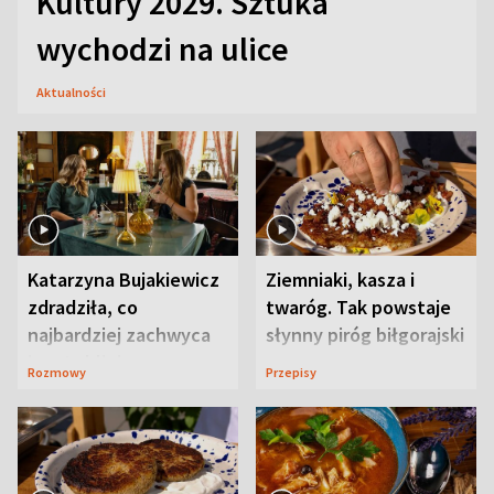
Kultury 2029. Sztuka
wychodzi na ulice
Aktualności
Katarzyna Bujakiewicz
Ziemniaki, kasza i
zdradziła, co
twaróg. Tak powstaje
najbardziej zachwyca
słynny piróg biłgorajski
ją w Lublinie
Rozmowy
Przepisy