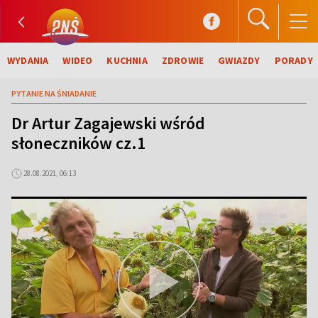
WYDANIA
WIDEO
KUCHNIA
ZDROWIE
GWIAZDY
PORADY
PYTANIE NA ŚNIADANIE
Dr Artur Zagajewski wśród
słoneczników cz.1
28.08.2021, 06:13