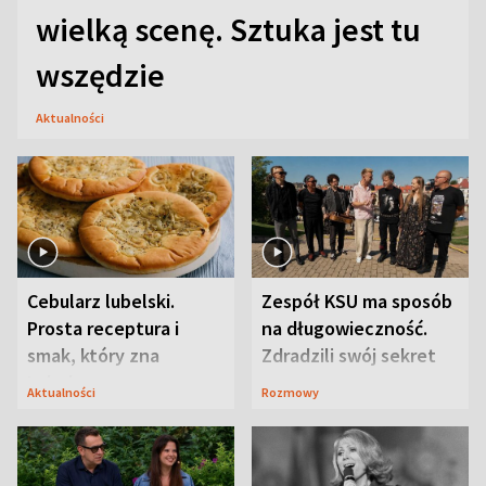
wielką scenę. Sztuka jest tu
wszędzie
Aktualności
Cebularz lubelski.
Zespół KSU ma sposób
Prosta receptura i
na długowieczność.
smak, który zna
Zdradzili swój sekret
Lubelszczyzna
Aktualności
Rozmowy