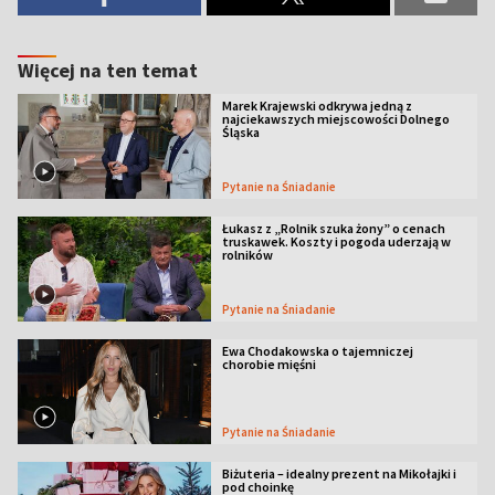
Więcej na ten temat
Marek Krajewski odkrywa jedną z
najciekawszych miejscowości Dolnego
Śląska
Pytanie na Śniadanie
Łukasz z „Rolnik szuka żony” o cenach
truskawek. Koszty i pogoda uderzają w
rolników
Pytanie na Śniadanie
Ewa Chodakowska o tajemniczej
chorobie mięśni
Pytanie na Śniadanie
Biżuteria – idealny prezent na Mikołajki i
pod choinkę