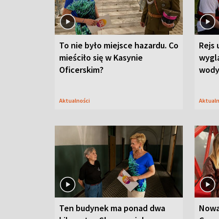
To nie było miejsce hazardu. Co
Rejs 
mieściło się w Kasynie
wygl
Oficerskim?
wod
Aktualności
Aktual
Ten budynek ma ponad dwa
Nowa