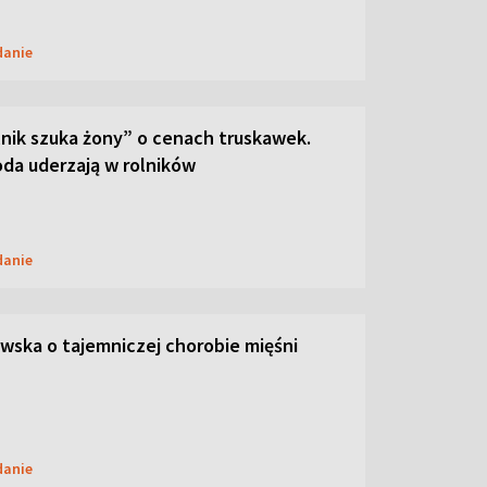
danie
lnik szuka żony” o cenach truskawek.
oda uderzają w rolników
danie
ska o tajemniczej chorobie mięśni
danie