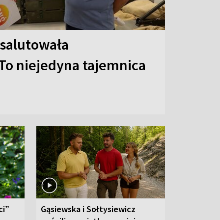
 salutowała
To niejedyna tajemnica
ci”
Gąsiewska i Sołtysiewicz