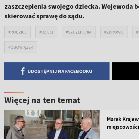
zaszczepienia swojego dziecka. Wojewoda b
skierować sprawę do sądu.
#RODZICE
#DZIECI
#SZCZEPIENIA
#ZDROWIE
#
#OBOWIĄZEK
UDOSTĘPNIJ NA FACEBOOKU
Więcej na ten temat
Marek Krajew
miejscowości