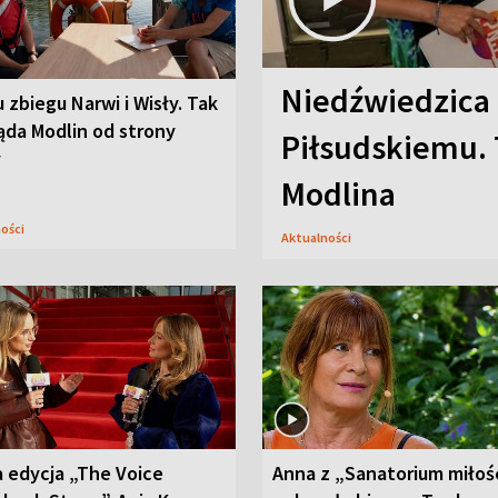
Niedźwiedzica
u zbiegu Narwi i Wisły. Tak
ąda Modlin od strony
Piłsudskiemu. 
y
Modlina
ności
Aktualności
 edycja „The Voice
Anna z „Sanatorium miłoś