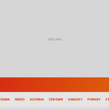
DANIA
WIDEO
KUCHNIA
ZDROWIE
GWIAZDY
PORADY
S