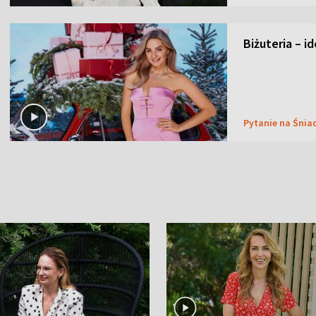
Biżuteria – i
Pytanie na Śnia