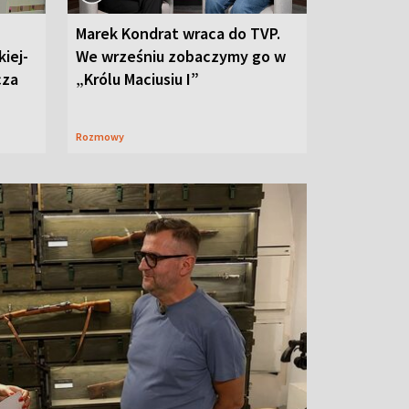
Marek Kondrat wraca do TVP.
iej-
We wrześniu zobaczymy go w
cza
„Królu Maciusiu I”
Rozmowy