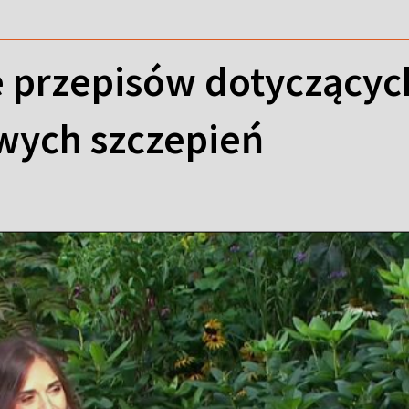
e przepisów dotyczącyc
ych szczepień