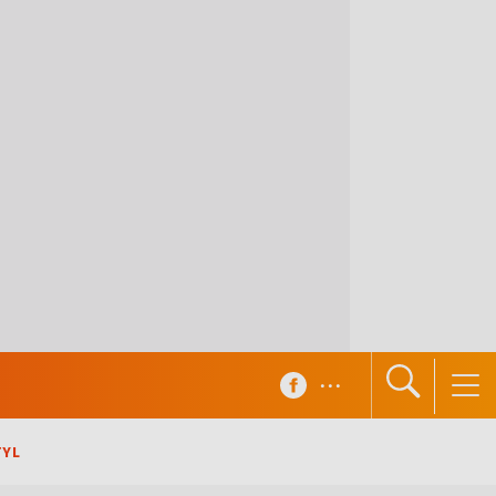
...
TYL