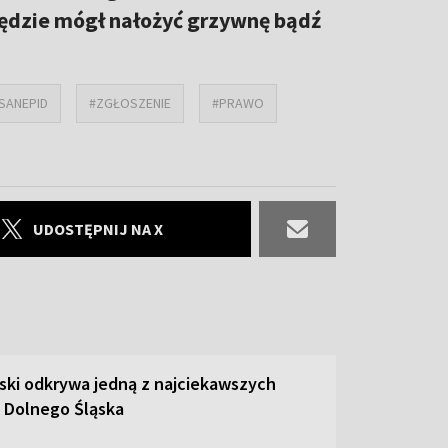
ędzie mógł nałożyć grzywnę bądź
SANEPID
#ZGŁOSZENIE
#PRAWO
UDOSTĘPNIJ NA X
ski odkrywa jedną z najciekawszych
 Dolnego Śląska