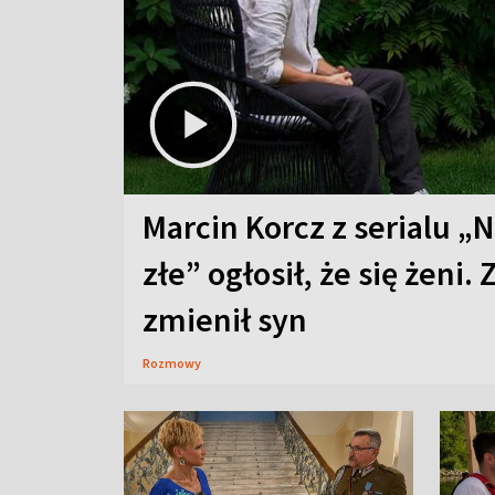
Marcin Korcz z serialu „N
złe” ogłosił, że się żeni. 
zmienił syn
Rozmowy