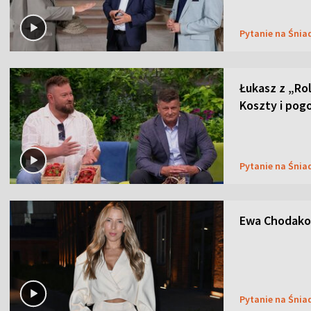
Pytanie na Śnia
Łukasz z „Ro
Koszty i pog
Pytanie na Śnia
Ewa Chodakow
Pytanie na Śnia