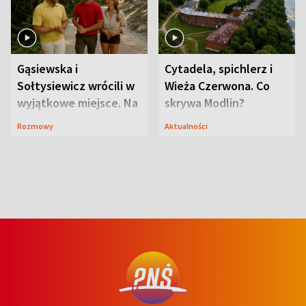
Gąsiewska i
Cytadela, spichlerz i
Sołtysiewicz wrócili w
Wieża Czerwona. Co
wyjątkowe miejsce. Na
skrywa Modlin?
szlaku czekał
Rozmowy
Aktualności
niedźwiedź