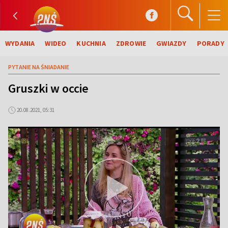
WYDANIA
WIDEO
KUCHNIA
ZDROWIE
GWIAZDY
PORADY
PYTANIE NA ŚNIADANIE
Gruszki w occie
20.08.2021, 05:31