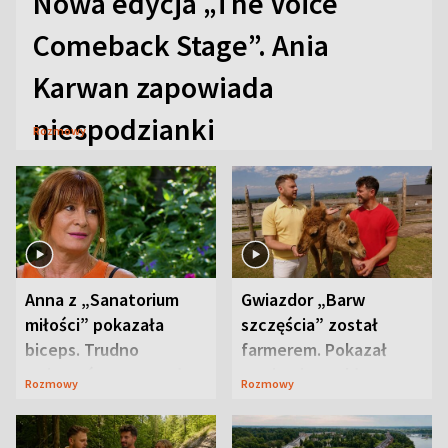
Nowa edycja „The Voice
Comeback Stage”. Ania
Karwan zapowiada
niespodzianki
Rozmowy
Anna z „Sanatorium
Gwiazdor „Barw
miłości” pokazała
szczęścia” został
biceps. Trudno
farmerem. Pokazał
uwierzyć, co przeszła
swoje niezwykłe
Rozmowy
Rozmowy
wcześniej
ranczo