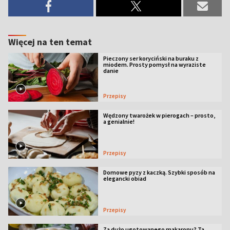
Więcej na ten temat
Pieczony ser koryciński na buraku z
miodem. Prosty pomysł na wyraziste
danie
Przepisy
Wędzony twarożek w pierogach – prosto,
a genialnie!
Przepisy
Domowe pyzy z kaczką. Szybki sposób na
elegancki obiad
Przepisy
Za dużo ugotowanego makaronu? Ta