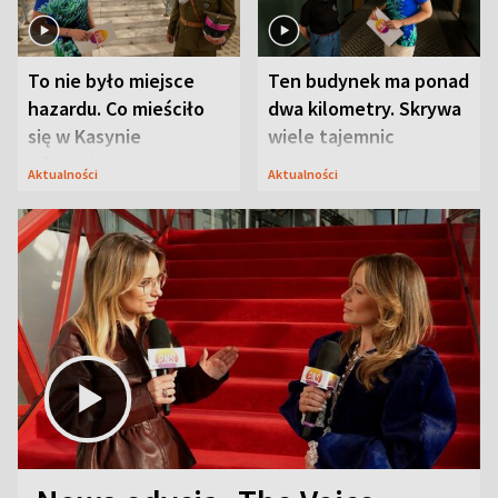
To nie było miejsce
Ten budynek ma ponad
hazardu. Co mieściło
dwa kilometry. Skrywa
się w Kasynie
wiele tajemnic
Oficerskim?
Aktualności
Aktualności