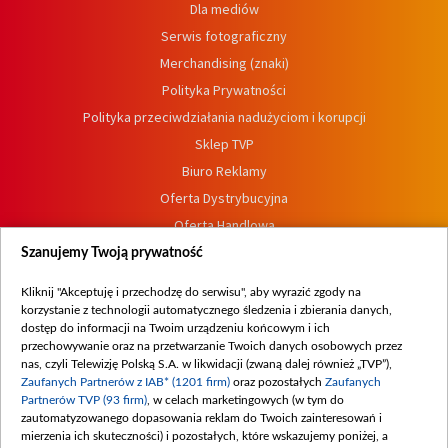
Dla mediów
Serwis fotograficzny
Merchandising (znaki)
Polityka Prywatności
Polityka przeciwdziałania nadużyciom i korupcji
Sklep TVP
Biuro Reklamy
Oferta Dystrybucyjna
Oferta Handlowa
Dostępność
Szanujemy Twoją prywatność
Moje zgody
Kliknij "Akceptuję i przechodzę do serwisu", aby wyrazić zgody na
Procedura zgłoszeń wewnętrznych
korzystanie z technologii automatycznego śledzenia i zbierania danych,
dostęp do informacji na Twoim urządzeniu końcowym i ich
przechowywanie oraz na przetwarzanie Twoich danych osobowych przez
nas, czyli Telewizję Polską S.A. w likwidacji (zwaną dalej również „TVP”),
Zaufanych Partnerów z IAB* (1201 firm)
oraz pozostałych
Zaufanych
Partnerów TVP (93 firm)
, w celach marketingowych (w tym do
zautomatyzowanego dopasowania reklam do Twoich zainteresowań i
mierzenia ich skuteczności) i pozostałych, które wskazujemy poniżej, a