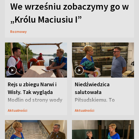
We wrześniu zobaczymy go w
„Królu Maciusiu I”
Rozmowy
Rejs u zbiegu Narwi i
Niedźwiedzica
Wisły. Tak wygląda
salutowała
Modlin od strony wody
Piłsudskiemu. To
niejedyna tajemnica
Aktualności
Aktualności
Modlina