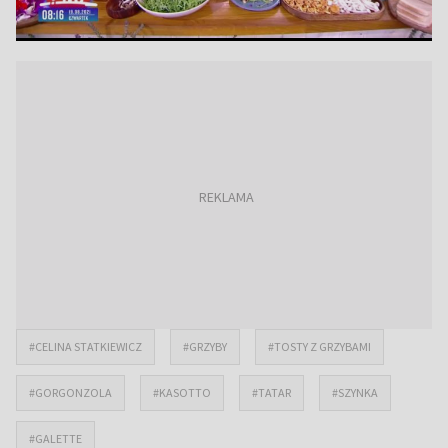
#CELINA STATKIEWICZ
#GRZYBY
#TOSTY Z GRZYBAMI
#GORGONZOLA
#KASOTTO
#TATAR
#SZYNKA
#GALETTE