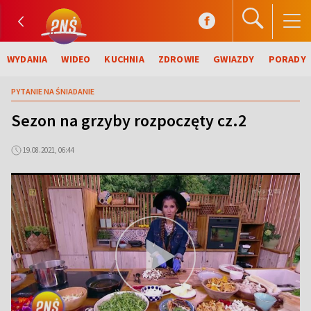
WYDANIA
WIDEO
KUCHNIA
ZDROWIE
GWIAZDY
PORADY
PYTANIE NA ŚNIADANIE
Sezon na grzyby rozpoczęty cz.2
19.08.2021, 06:44