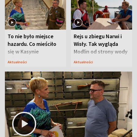
To nie było miejsce
Rejs u zbiegu Narwi i
hazardu. Co mieściło
Wisły. Tak wygląda
się w Kasynie
Modlin od strony wody
Oficerskim?
Aktualności
Aktualności