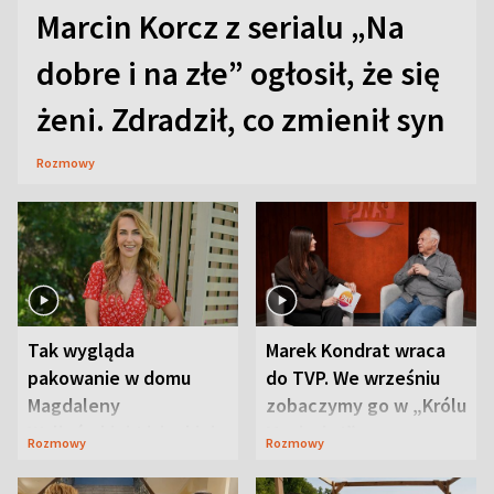
Marcin Korcz z serialu „Na
dobre i na złe” ogłosił, że się
żeni. Zdradził, co zmienił syn
Rozmowy
Tak wygląda
Marek Kondrat wraca
pakowanie w domu
do TVP. We wrześniu
Magdaleny
zobaczymy go w „Królu
Waligórskiej-Lisieckiej.
Maciusiu I”
Rozmowy
Rozmowy
Mąż nie odpuszcza