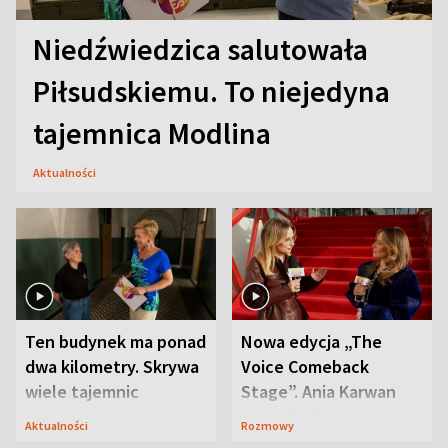
Niedźwiedzica salutowała
Piłsudskiemu. To niejedyna
tajemnica Modlina
Aktualności
Ten budynek ma ponad
Nowa edycja „The
dwa kilometry. Skrywa
Voice Comeback
wiele tajemnic
Stage”. Ania Karwan
zapowiada
Aktualności
Rozmowy
niespodzianki