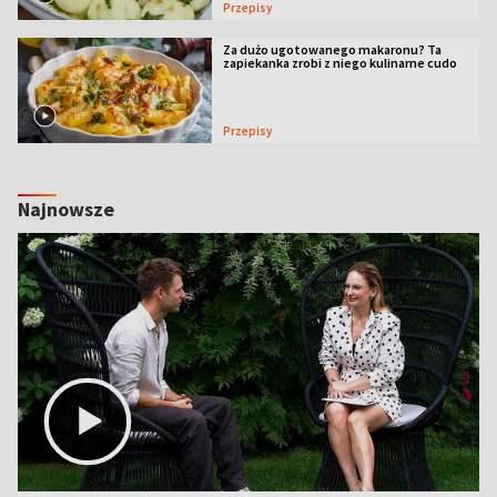
Przepisy
Za dużo ugotowanego makaronu? Ta
zapiekanka zrobi z niego kulinarne cudo
Przepisy
Najnowsze