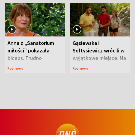
Anna z „Sanatorium
Gąsiewska i
miłości” pokazała
Sołtysiewicz wrócili w
biceps. Trudno
wyjątkowe miejsce. Na
uwierzyć, co przeszła
szlaku czekał
Rozmowy
Rozmowy
wcześniej
niedźwiedź