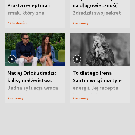
Prosta receptura i
na długowieczność.
smak, który zna
Zdradzili swój sekret
Lubelszczyzna
Aktualności
Rozmowy
Maciej Orłoś zdradził
To dlatego Irena
kulisy małżeństwa.
Santor wciąż ma tyle
Jedna sytuacja wraca
energii. Jej recepta
jak bumerang
jest zaskakująco
Rozmowy
Rozmowy
prosta