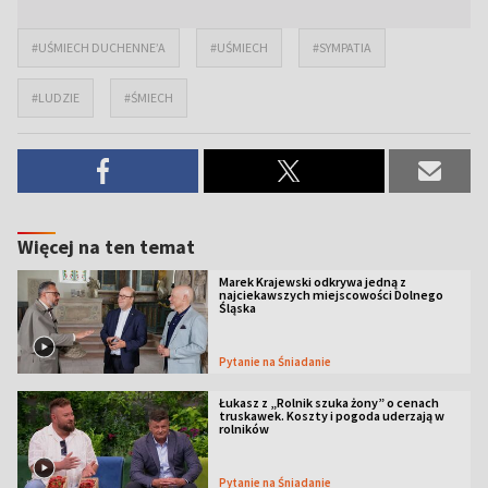
#UŚMIECH DUCHENNE’A
#UŚMIECH
#SYMPATIA
#LUDZIE
#ŚMIECH
Więcej na ten temat
Marek Krajewski odkrywa jedną z
najciekawszych miejscowości Dolnego
Śląska
Pytanie na Śniadanie
Łukasz z „Rolnik szuka żony” o cenach
truskawek. Koszty i pogoda uderzają w
rolników
Pytanie na Śniadanie