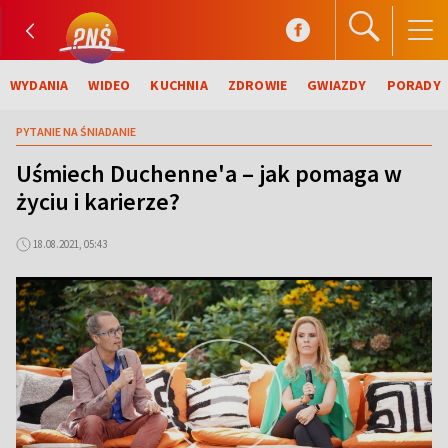
WYDANIA
WIDEO
KUCHNIA
ZDROWIE
GWIAZDY
PORADY
PYTANIE NA ŚNIADANIE
Uśmiech Duchenne'a – jak pomaga w
życiu i karierze?
18.08.2021, 05:43