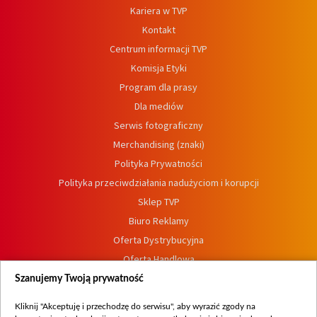
Kariera w TVP
Kontakt
Centrum informacji TVP
Komisja Etyki
Program dla prasy
Dla mediów
Serwis fotograficzny
Merchandising (znaki)
Polityka Prywatności
Polityka przeciwdziałania nadużyciom i korupcji
Sklep TVP
Biuro Reklamy
Oferta Dystrybucyjna
Oferta Handlowa
Dostępność
Szanujemy Twoją prywatność
Moje zgody
Kliknij "Akceptuję i przechodzę do serwisu", aby wyrazić zgody na
Procedura zgłoszeń wewnętrznych