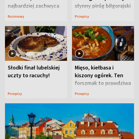
najbardziej zachwyca
słynny piróg biłgorajski
ją w Lublinie
Rozmowy
Przepisy
Słodki finał lubelskiej
Mięso, kiełbasa i
uczty to racuchy!
kiszony ogórek. Ten
forszmak to prawdziwa
uczta
Przepisy
Przepisy