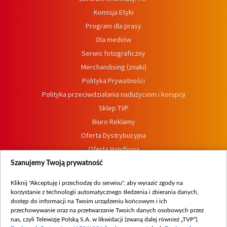
Komisja Etyki
Program dla prasy
Dla mediów
Serwis fotograficzny
Merchandising (znaki)
Polityka Prywatności
Polityka przeciwdziałania nadużyciom i korupcji
Sklep TVP
Biuro Reklamy
Oferta Dystrybucyjna
Oferta Handlowa
Dostępność
Szanujemy Twoją prywatność
Moje zgody
Kliknij "Akceptuję i przechodzę do serwisu", aby wyrazić zgody na
Procedura zgłoszeń wewnętrznych
korzystanie z technologii automatycznego śledzenia i zbierania danych,
dostęp do informacji na Twoim urządzeniu końcowym i ich
przechowywanie oraz na przetwarzanie Twoich danych osobowych przez
nas, czyli Telewizję Polską S.A. w likwidacji (zwaną dalej również „TVP”),