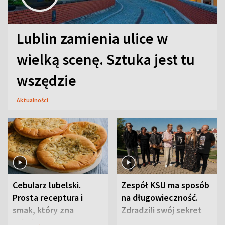
Lublin zamienia ulice w
wielką scenę. Sztuka jest tu
wszędzie
Aktualności
Cebularz lubelski.
Zespół KSU ma sposób
Prosta receptura i
na długowieczność.
smak, który zna
Zdradzili swój sekret
Lubelszczyzna