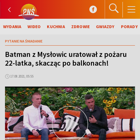
WYDANIA
WIDEO
KUCHNIA
ZDROWIE
GWIAZDY
PORADY
PYTANIE NA ŚNIADANIE
Batman z Mysłowic uratował z pożaru
22-latka, skacząc po balkonach!
17.08.2021, 05:55