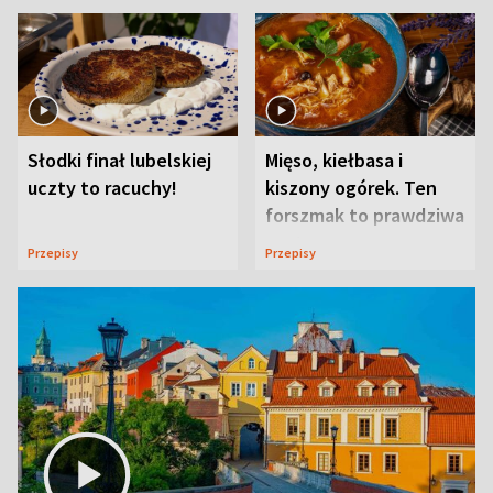
Słodki finał lubelskiej
Mięso, kiełbasa i
uczty to racuchy!
kiszony ogórek. Ten
forszmak to prawdziwa
uczta
Przepisy
Przepisy