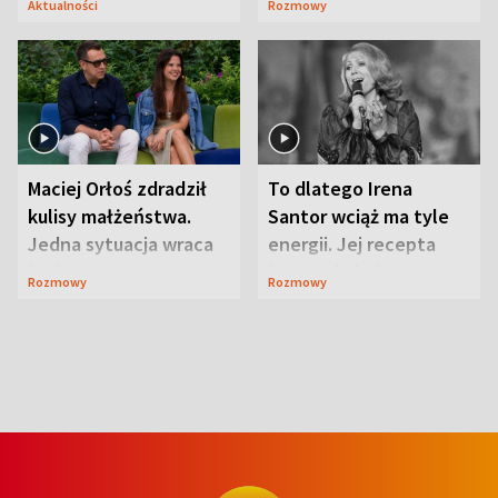
Aktualności
Rozmowy
Maciej Orłoś zdradził
To dlatego Irena
kulisy małżeństwa.
Santor wciąż ma tyle
Jedna sytuacja wraca
energii. Jej recepta
jak bumerang
jest zaskakująco
Rozmowy
Rozmowy
prosta