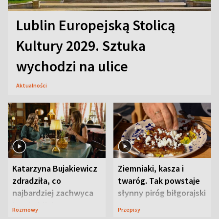
Lublin Europejską Stolicą
Kultury 2029. Sztuka
wychodzi na ulice
Aktualności
Katarzyna Bujakiewicz
Ziemniaki, kasza i
zdradziła, co
twaróg. Tak powstaje
najbardziej zachwyca
słynny piróg biłgorajski
ją w Lublinie
Rozmowy
Przepisy