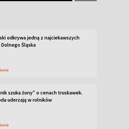
ski odkrywa jedną z najciekawszych
 Dolnego Śląska
danie
lnik szuka żony” o cenach truskawek.
oda uderzają w rolników
danie