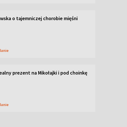
ska o tajemniczej chorobie mięśni
danie
dealny prezent na Mikołajki i pod choinkę
danie