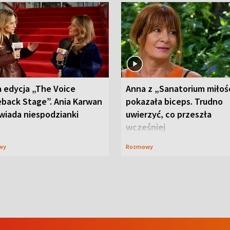
 edycja „The Voice
Anna z „Sanatorium miłoś
back Stage”. Ania Karwan
pokazała biceps. Trudno
wiada niespodzianki
uwierzyć, co przeszła
wcześniej
wy
Rozmowy