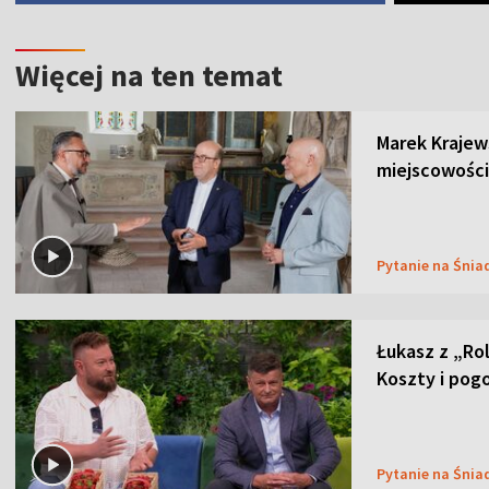
Więcej na ten temat
Marek Krajew
miejscowości
Pytanie na Śnia
Łukasz z „Ro
Koszty i pog
Pytanie na Śnia