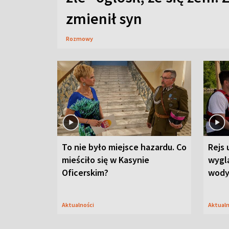
zmienił syn
Rozmowy
To nie było miejsce hazardu. Co
Rejs 
mieściło się w Kasynie
wygl
Oficerskim?
wod
Aktualności
Aktual