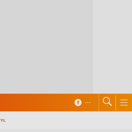
...
TYL