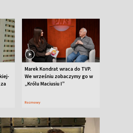
Marek Kondrat wraca do TVP.
iej-
We wrześniu zobaczymy go w
cza
„Królu Maciusiu I”
Rozmowy