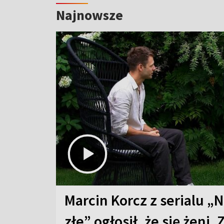
Najnowsze
Marcin Korcz z serialu „N
złe” ogłosił, że się żeni. 