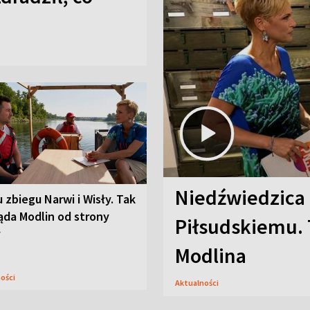
Niedźwiedzica
u zbiegu Narwi i Wisły. Tak
ąda Modlin od strony
Piłsudskiemu. 
y
Modlina
ności
Aktualności