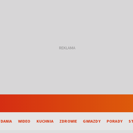
DANIA
WIDEO
KUCHNIA
ZDROWIE
GWIAZDY
PORADY
S