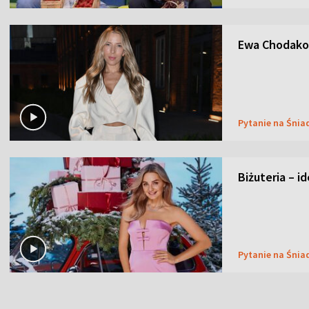
Ewa Chodakow
Pytanie na Śnia
Biżuteria – i
Pytanie na Śnia