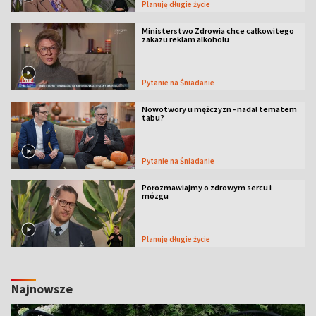
Planuję długie życie
Ministerstwo Zdrowia chce całkowitego
zakazu reklam alkoholu
Pytanie na Śniadanie
Nowotwory u mężczyzn - nadal tematem
tabu?
Pytanie na Śniadanie
Porozmawiajmy o zdrowym sercu i
mózgu
Planuję długie życie
Najnowsze