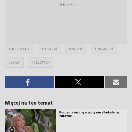
#METEOPATIA
#POGODA
#ZMIANY
#ORGANIZM
#CIAŁO
#CZŁOWIEK
Więcej na ten temat
Porozmawiajmy o wpływie alkoholu na
zdrowie