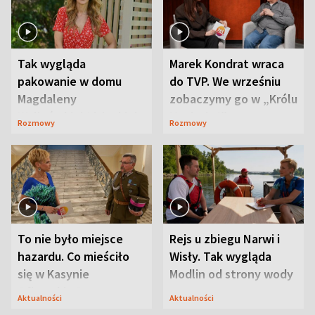
Tak wygląda
Marek Kondrat wraca
pakowanie w domu
do TVP. We wrześniu
Magdaleny
zobaczymy go w „Królu
Waligórskiej-Lisieckiej.
Maciusiu I”
Rozmowy
Rozmowy
Mąż nie odpuszcza
To nie było miejsce
Rejs u zbiegu Narwi i
hazardu. Co mieściło
Wisły. Tak wygląda
się w Kasynie
Modlin od strony wody
Oficerskim?
Aktualności
Aktualności