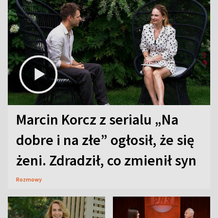
Marcin Korcz z serialu „Na
dobre i na złe” ogłosił, że się
żeni. Zdradził, co zmienił syn
Rozmowy