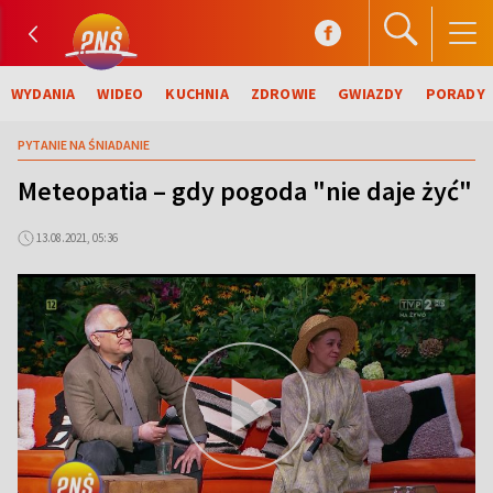
WYDANIA
WIDEO
KUCHNIA
ZDROWIE
GWIAZDY
PORADY
PYTANIE NA ŚNIADANIE
Meteopatia – gdy pogoda "nie daje żyć"
13.08.2021, 05:36