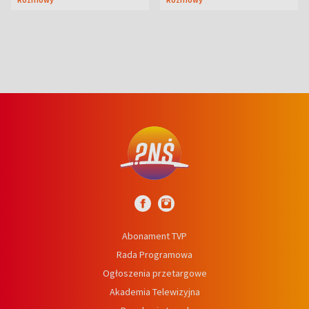
wcześniej
niedźwiedź
Abonament TVP
Rada Programowa
Ogłoszenia przetargowe
Akademia Telewizyjna