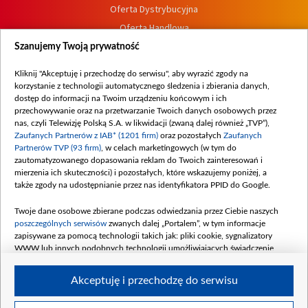
Oferta Dystrybucyjna
Oferta Handlowa
Dostępność
Szanujemy Twoją prywatność
Moje zgody
Kliknij "Akceptuję i przechodzę do serwisu", aby wyrazić zgody na
Procedura zgłoszeń wewnętrznych
korzystanie z technologii automatycznego śledzenia i zbierania danych,
dostęp do informacji na Twoim urządzeniu końcowym i ich
przechowywanie oraz na przetwarzanie Twoich danych osobowych przez
nas, czyli Telewizję Polską S.A. w likwidacji (zwaną dalej również „TVP”),
Zaufanych Partnerów z IAB* (1201 firm)
oraz pozostałych
Zaufanych
Partnerów TVP (93 firm)
, w celach marketingowych (w tym do
zautomatyzowanego dopasowania reklam do Twoich zainteresowań i
mierzenia ich skuteczności) i pozostałych, które wskazujemy poniżej, a
także zgody na udostępnianie przez nas identyfikatora PPID do Google.
Twoje dane osobowe zbierane podczas odwiedzania przez Ciebie naszych
poszczególnych serwisów
zwanych dalej „Portalem”, w tym informacje
zapisywane za pomocą technologii takich jak: pliki cookie, sygnalizatory
WWW lub innych podobnych technologii umożliwiających świadczenie
dopasowanych i bezpiecznych usług, personalizację treści oraz reklam,
udostępnianie funkcji mediów społecznościowych oraz analizowanie ruchu
Akceptuję i przechodzę do serwisu
w Internecie.