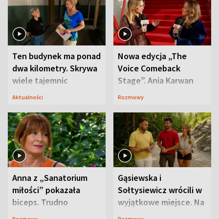
Ten budynek ma ponad
Nowa edycja „The
dwa kilometry. Skrywa
Voice Comeback
wiele tajemnic
Stage”. Ania Karwan
zapowiada
Aktualności
Rozmowy
niespodzianki
Anna z „Sanatorium
Gąsiewska i
miłości” pokazała
Sołtysiewicz wrócili w
biceps. Trudno
wyjątkowe miejsce. Na
uwierzyć, co przeszła
szlaku czekał
Rozmowy
Rozmowy