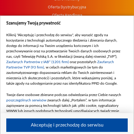
Oferta Dystrybucyjna
Oferta Handlowa
Dostępność
Szanujemy Twoją prywatność
Moje zgody
Kliknij "Akceptuję i przechodzę do serwisu", aby wyrazić zgody na
Procedura zgłoszeń wewnętrznych
korzystanie z technologii automatycznego śledzenia i zbierania danych,
dostęp do informacji na Twoim urządzeniu końcowym i ich
przechowywanie oraz na przetwarzanie Twoich danych osobowych przez
nas, czyli Telewizję Polską S.A. w likwidacji (zwaną dalej również „TVP”),
Zaufanych Partnerów z IAB* (1201 firm)
oraz pozostałych
Zaufanych
Partnerów TVP (93 firm)
, w celach marketingowych (w tym do
zautomatyzowanego dopasowania reklam do Twoich zainteresowań i
mierzenia ich skuteczności) i pozostałych, które wskazujemy poniżej, a
także zgody na udostępnianie przez nas identyfikatora PPID do Google.
Twoje dane osobowe zbierane podczas odwiedzania przez Ciebie naszych
poszczególnych serwisów
zwanych dalej „Portalem”, w tym informacje
zapisywane za pomocą technologii takich jak: pliki cookie, sygnalizatory
WWW lub innych podobnych technologii umożliwiających świadczenie
dopasowanych i bezpiecznych usług, personalizację treści oraz reklam,
udostępnianie funkcji mediów społecznościowych oraz analizowanie ruchu
Akceptuję i przechodzę do serwisu
w Internecie.