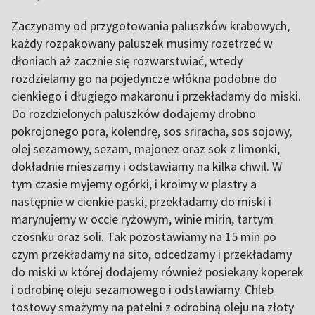
Zaczynamy od przygotowania paluszków krabowych,
każdy rozpakowany paluszek musimy rozetrzeć w
dłoniach aż zacznie się rozwarstwiać, wtedy
rozdzielamy go na pojedyncze włókna podobne do
cienkiego i długiego makaronu i przekładamy do miski.
Do rozdzielonych paluszków dodajemy drobno
pokrojonego pora, kolendrę, sos sriracha, sos sojowy,
olej sezamowy, sezam, majonez oraz sok z limonki,
dokładnie mieszamy i odstawiamy na kilka chwil. W
tym czasie myjemy ogórki, i kroimy w plastry a
następnie w cienkie paski, przekładamy do miski i
marynujemy w occie ryżowym, winie mirin, tartym
czosnku oraz soli. Tak pozostawiamy na 15 min po
czym przekładamy na sito, odcedzamy i przekładamy
do miski w której dodajemy również posiekany koperek
i odrobinę oleju sezamowego i odstawiamy. Chleb
tostowy smażymy na patelni z odrobiną oleju na złoty