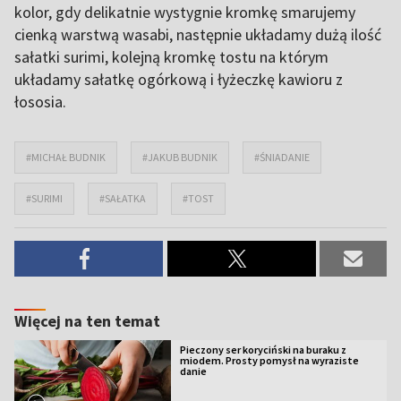
kolor, gdy delikatnie wystygnie kromkę smarujemy
cienką warstwą wasabi, następnie układamy dużą ilość
sałatki surimi, kolejną kromkę tostu na którym
układamy sałatkę ogórkową i łyżeczkę kawioru z
łososia.
#MICHAŁ BUDNIK
#JAKUB BUDNIK
#ŚNIADANIE
#SURIMI
#SAŁATKA
#TOST
Więcej na ten temat
Pieczony ser koryciński na buraku z
miodem. Prosty pomysł na wyraziste
danie