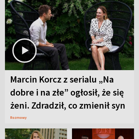
Marcin Korcz z serialu „Na
dobre i na złe” ogłosił, że się
żeni. Zdradził, co zmienił syn
Rozmowy