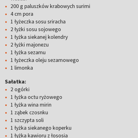
200 g paluszków krabowych surimi
4 cm pora
1 łyżeczka sosu sriracha
2 łyżki sosu sojowego
1 łyżka siekanej kolendry
2 łyżki majonezu
1 łyżka sezamu
1 łyżeczka oleju sezamowego
1 limonka
Sałatka:
2 ogórki
1 łyżka octu ryżowego
1 łyżka wina mirin
1 ząbek czosnku
1 szczypta soli
1 łyżka siekanego koperku
1 łyżka kawioru z łososia