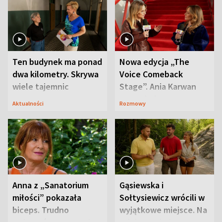
Ten budynek ma ponad
Nowa edycja „The
dwa kilometry. Skrywa
Voice Comeback
wiele tajemnic
Stage”. Ania Karwan
zapowiada
Aktualności
Rozmowy
niespodzianki
Anna z „Sanatorium
Gąsiewska i
miłości” pokazała
Sołtysiewicz wrócili w
biceps. Trudno
wyjątkowe miejsce. Na