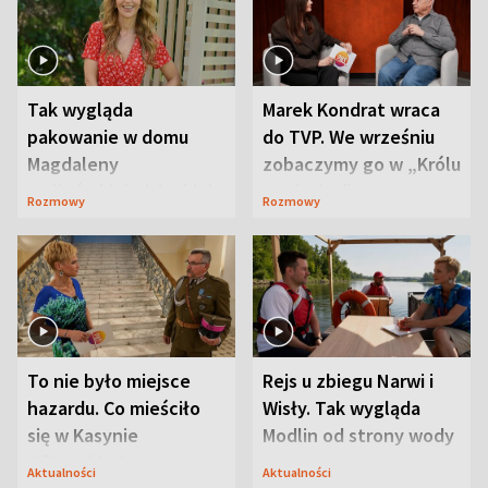
Tak wygląda
Marek Kondrat wraca
pakowanie w domu
do TVP. We wrześniu
Magdaleny
zobaczymy go w „Królu
Waligórskiej-Lisieckiej.
Maciusiu I”
Rozmowy
Rozmowy
Mąż nie odpuszcza
To nie było miejsce
Rejs u zbiegu Narwi i
hazardu. Co mieściło
Wisły. Tak wygląda
się w Kasynie
Modlin od strony wody
Oficerskim?
Aktualności
Aktualności