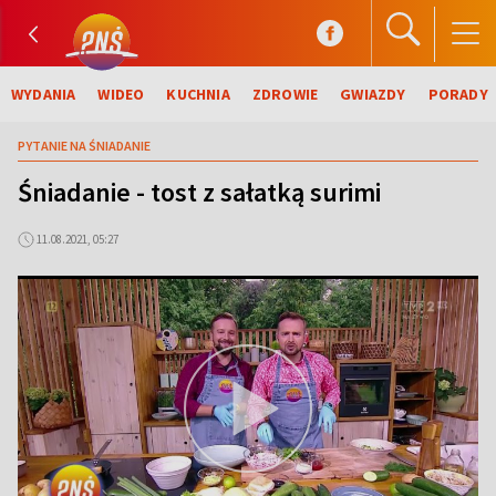
WYDANIA
WIDEO
KUCHNIA
ZDROWIE
GWIAZDY
PORADY
PYTANIE NA ŚNIADANIE
Śniadanie - tost z sałatką surimi
11.08.2021, 05:27