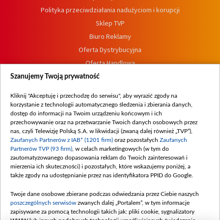
Polityka przeciwdziałania nadużyciom i korupcji
Sklep TVP
Biuro Reklamy
Oferta Dystrybucyjna
Oferta Handlowa
Dostępność
Szanujemy Twoją prywatność
Moje zgody
Kliknij "Akceptuję i przechodzę do serwisu", aby wyrazić zgody na
Procedura zgłoszeń wewnętrznych
korzystanie z technologii automatycznego śledzenia i zbierania danych,
dostęp do informacji na Twoim urządzeniu końcowym i ich
przechowywanie oraz na przetwarzanie Twoich danych osobowych przez
nas, czyli Telewizję Polską S.A. w likwidacji (zwaną dalej również „TVP”),
Zaufanych Partnerów z IAB* (1201 firm)
oraz pozostałych
Zaufanych
Partnerów TVP (93 firm)
, w celach marketingowych (w tym do
zautomatyzowanego dopasowania reklam do Twoich zainteresowań i
mierzenia ich skuteczności) i pozostałych, które wskazujemy poniżej, a
także zgody na udostępnianie przez nas identyfikatora PPID do Google.
Twoje dane osobowe zbierane podczas odwiedzania przez Ciebie naszych
poszczególnych serwisów
zwanych dalej „Portalem”, w tym informacje
zapisywane za pomocą technologii takich jak: pliki cookie, sygnalizatory