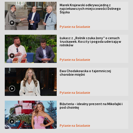
Marek Krajewski odkrywa jedną z
najciekawszych miejscowości Dolnego
Śląska
Pytanie na Śniadanie
Łukasz z „Rolnik szuka żony” o cenach
truskawek. Koszty i pogoda uderzają w
rolników
Pytanie na Śniadanie
Ewa Chodakowska o tajemniczej
chorobie mięśni
Pytanie na Śniadanie
Biżuteria – idealny prezent na Mikołajki i
pod choinkę
Pytanie na Śniadanie