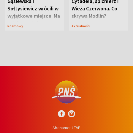
Gąsiewska i
Cytadela, spichlerz i
Sołtysiewicz wrócili w
Wieża Czerwona. Co
wyjątkowe miejsce. Na
skrywa Modlin?
szlaku czekał
Rozmowy
Aktualności
niedźwiedź
Abonament TVP