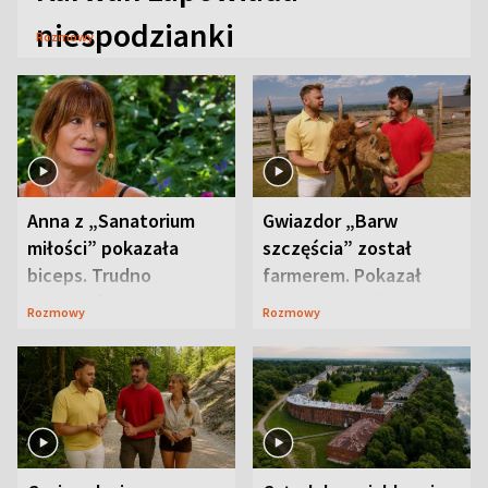
niespodzianki
Rozmowy
Anna z „Sanatorium
Gwiazdor „Barw
miłości” pokazała
szczęścia” został
biceps. Trudno
farmerem. Pokazał
uwierzyć, co przeszła
swoje niezwykłe
Rozmowy
Rozmowy
wcześniej
ranczo