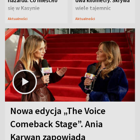
hazardu. Co mieściło
dwa kilometry. Skrywa
się w Kasynie
wiele tajemnic
Oficerskim?
Aktualności
Aktualności
Nowa edycja „The Voice
Comeback Stage”. Ania
Karwan zapowiada